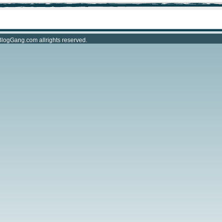
BlogGang.com
allrights reserved.