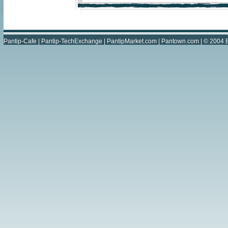
Pantip-Cafe
|
Pantip-TechExchange
|
PantipMarket.com
|
Pantown.com
| © 2004