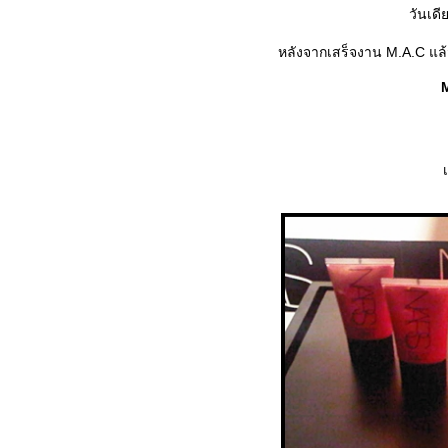
วันเด
หลังจากเสร็จงาน M.A.C แล้ว