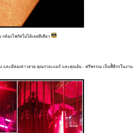
 กล้องโฟกัสไ่ม่ได้เลยทีเดียว
ง และมีสองสาวสวย คุณกาละแมร์ และคุณอ้น - ศรีพรรณ เป็นพีิธีกรในงาน