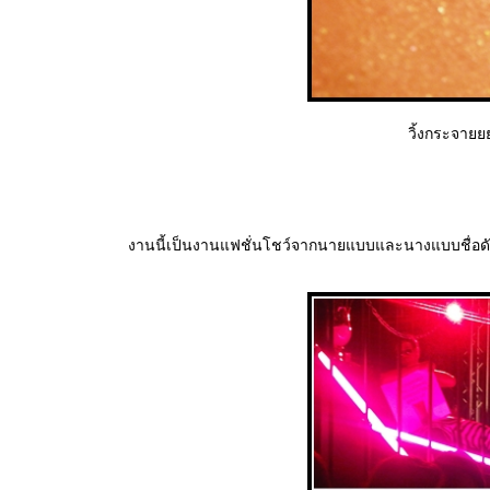
วิ้งกระจายยย
งานนี้เป็นงานแฟชั่นโชว์จากนายแบบและนางแบบชื่อดั