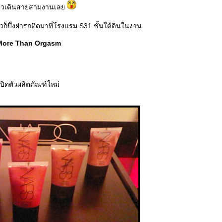
ียวเดินสายสามงานเล
ก็บึ่งฝ่ารถติดมาที่โรงแรม S31 ชั้นใต้ดินในงาน
More Than Orgasm
เปิดตัวผลิตภัณฑ์ใหม่