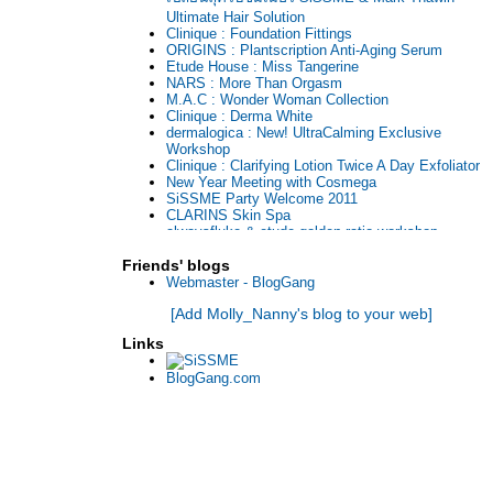
Ultimate Hair Solution
Clinique : Foundation Fittings
ORIGINS : Plantscription Anti-Aging Serum
Etude House : Miss Tangerine
NARS : More Than Orgasm
M.A.C : Wonder Woman Collection
Clinique : Derma White
dermalogica : New! UltraCalming Exclusive
Workshop
Clinique : Clarifying Lotion Twice A Day Exfoliator
New Year Meeting with Cosmega
SiSSME Party Welcome 2011
CLARINS Skin Spa
alwaysfluke & etude golden ratio workshop
Running Wild @ Khao Yai with Jeban.com (Day
Friends' blogs
2)
Running Wild @ Khao Yai with Jeban.com (Day
Webmaster - BlogGang
1)
[Add Molly_Nanny's blog to your web]
Girls' Talk with SAYAKA @ OLRepublic.com
New Clinique Counter @ Siam Paragon พร้อม
Links
เห่อชุดของขวัญ Merry Clinique
BlogGang.com
“Olay Skin Retreat” อีกทางเลือกหนึ่ง เพื่อผิวสว
ดยไม่ต้องพึ่งคอร์สเสริมความงาม ร่วมกับ
นิตยสาร Madam Figaro
Benefit - Brow Bar Drop in Now ... "แว็กซ์คิ้ว"
บริการใหม่ล่าสุดจากเบเนฟิต!
IPSA Workshop with Cinnamongal