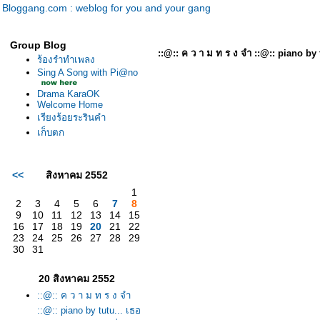
Bloggang.com : weblog for you and your gang
Group Blog
::@:: ค ว า ม ท ร ง จำ ::@:: piano by 
ร้องรำทำเพลง
Sing A Song with Pi@no
Drama KaraOK
Welcome Home
เรียงร้อยระรินคำ
เก็บตก
<<
สิงหาคม 2552
1
2
3
4
5
6
7
8
9
10
11
12
13
14
15
16
17
18
19
20
21
22
23
24
25
26
27
28
29
30
31
20 สิงหาคม 2552
::@:: ค ว า ม ท ร ง จำ
::@:: piano by tutu... เธอ