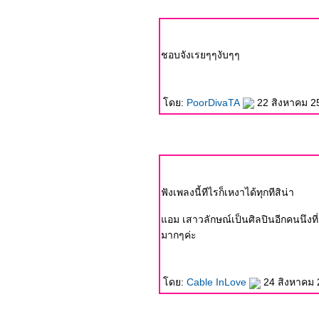
ชอบจังเรยๆๆงับๆๆ
ดย:
PoorDivaTA
22 สิงหาคม 2
ฟังเพลงนี้ทีไรก็เหงาได้ทุกทีสิน่า
อม เสาวลักษณ์เป็นศิลปินอีกคนนึงที่
มากๆค่ะ
ดย:
Cable InLove
24 สิงหาคม 