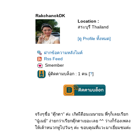
RakchanokDK
Location :
สระบุรี Thailand
[ดู Profile ทั้งหมด]
ฝากข้อความหลังไมค์
Rss Feed
Smember
ผู้ติดตามบล็อก : 1 คน [
?
]
จริงๆชื่อ "ตุ๊กตา" ค่ะ เกิดเืดือนเมษายน พี่ๆก็เลยเรียก
"นู๋เมย์" ง่ายกว่าเรียกตุ๊กตาเยอะเลย ^^ ว่างก็ร้องเพลง
ห้เค้าหนวกหูไปวันๆ ค่ะ ขอบคุณที่แวะมาเยี่ยมชมค่ะ