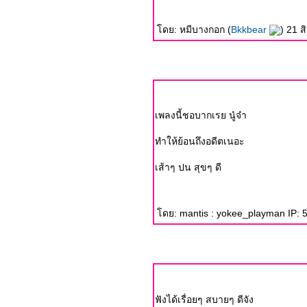
ดย: หมีบางกอก (
Bkkbear
) 21
เพลงนี้ชอบากเรย นู๋จ๋า
ทำให้ย้อนถึงอดีตเนอะ
เส้าๆ ปน สุขๆ ดี
ดย: mantis : yokee_playman IP: 5
ฟังได้เรื่อยๆ สบายๆ ดีจัง