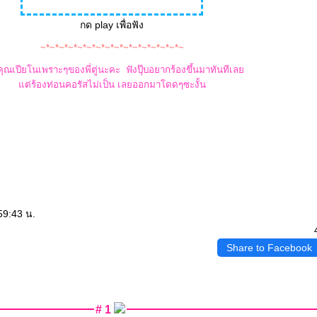
กด play เพื่อฟัง
~*~*~*~*~*~*~*~*~*~*~*~*~*~*~*~
ุณเปียโนเพราะๆของพี่ตู่นะคะ ฟังปุ๊บอยากร้องขึ้นมาทันทีเล
ต่ร้องท่อนคอรัสไม่เป็น เลยออกมาโดดๆซะงั้น
59:43 น.
Share to Facebook
# 1