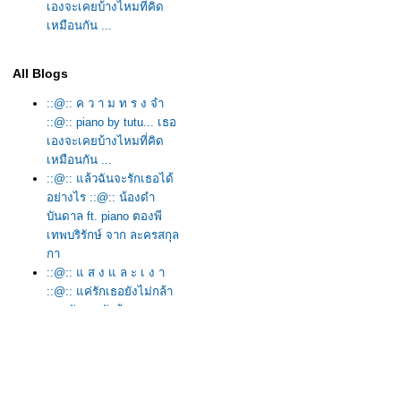
เองจะเคยบ้างไหมที่คิด
เหมือนกัน ...
All Blogs
::@:: ค ว า ม ท ร ง จำ
::@:: piano by tutu... เธอ
เองจะเคยบ้างไหมที่คิด
เหมือนกัน ...
::@:: แล้วฉันจะรักเธอได้
อย่างไร ::@:: น้องดำ
บันดาล ft. piano ตองพี
เทพบริรักษ์ จาก ละครสกุล
กา
::@:: แ ส ง แ ล ะ เ ง า
::@:: แค่รักเธอยังไม่กล้า
อบรักเธอยังต้อง
กลัว...Pi@nO by ตองพี
::@::คนในความจริง So
dreaming::@:: feat.
tutu_pianist & HeaVeN
BeLL