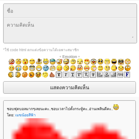
*ใช้ code html ตกแต่งข้อความได้เฉพาะสมาชิก
+
Emotion
+
ชอบฟุตบอลมากๆเลยนะคะ..ชอบเวลาไปตั้งกระทู้คะ..อ่านเพลินดีคะ..
โดย:
เมฆน้อยสีฟ้า