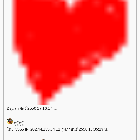
2 กุมภาพันธ์ 2550 17:16:17 น.
ตูบู้ตูบู้
โดย: 5555 IP: 202.44.135.34 12 กุมภาพันธ์ 2550 13:05:29 น.