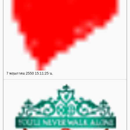
7 พฤษภาคม 2550 15:11:25 น.