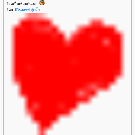
โสดเป็นเพื่อนกันเนอะ
โดย:
มิโรสลาฟ ดุ๊กดิ๊ก