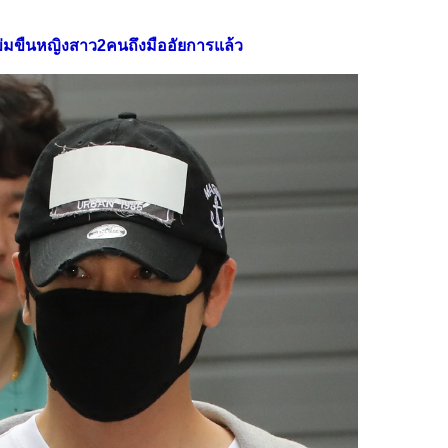
ข่มขืนหญิงสาว2คนถึงมืออัยการแล้ว