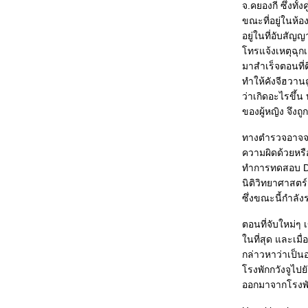
จ.คยองกี ซึ่งทั้
ขณะที่อยู่ในห้อ
อยู่ในที่อับส
ทรแจ้งเหตุฉุกเฉ
มาสำเร็จตอนที่ต
ทำให้คังจีฮวานถ
ว่าเกิดอะไรขึ้น
ของผู้หญิง จึงถ
ทางตำรวจอาจจะ
ความผิดด้วยหรือ
ทำการทดสอบ DN
นิติวิทยาศาสต
ซึ่งขณะนี้กำลั
ตอนที่จับใหม่ๆ
นที่สุด และเมื่
กล่าวหาว่าเป็น
รงพักกวังจูไป
ออกมาจากโรงพัก