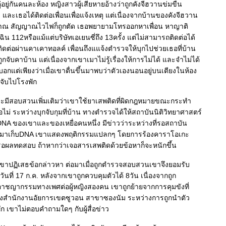
งคู่อยู่กันคนละห้อง หญิงสาวผู้เสียหายอ้างว่าถูกคังจีฮวานข่มขืน
ง และเธอได้ติดต่อเพื่อนเพื่อแจ้งเหตุ แต่เนื่องจากบ้านของคังจีฮวาน
ัญญาณ สัญญาณไวไฟก็ถูกตัด เธอพยายามโทรออกหาเพื่อน หาญาติ
ิน 112หรือแม้แต่บริษัทเอเยนซี่ถึง 13ครั้ง แต่ไม่สามารถติดต่อได้
ิดต่อผ่านคาเคาทอลค์ เพื่อนถึงแแจ้งตำรวจให้บุกไปช่วยเธอที่บ้าน
ูกจับคาบ้าน แต่เนื่องจากเขาเมาไม่รู้เรื่องให้การไม่ได้ และจำไม่ได้
 บอกแต่เพียงว่าเมื่อเขาตื่นขึ้นมาพบว่าตัวเองนอนอยู่บนเตียงในห้อง
ูกจับไปโรงพัก
มีสอบสวนเพิ่มเติมว่าเขาใช้ยาเสพติดที่ผิดกฎหมายขณะกระทำ
ไม่ ระหว่างบุกจับกุมที่บ้าน ทางตำรวจได้ให้สถาบันนิติวิทยาศาสตร์
A ของเขาและของเหยื่อคนหนึ่ง มีข่าวว่าระหว่างที่รอสถาบัน
ร์มาเก็บDNA เขาแสดงพฤติกรรมแปลกๆ โดยการร้องคาราโอเกะ
งรอผลทดสอบ ถ้าหากว่าเจอสารเสพติดด้วยข้อหาก็จะหนักขึ้น
 เขาปฏิเสธข้อกล่าวหา ต่อมาเมื่อถูกตำรวจสอบสวนเขาจึงยอมรับ
อวันที่ 17 ก.ค. หลังจากเขาถูกควบคุมตัวได้ 8วัน เนื่องจากถูก
อาชญากรรมทางเพศต่อผู้หญิงสองคน เขาถูกย้ายจากการคุมขังที่
ยังสำนักงานอัยการเขตซูวอน สาขาซองนัม ระหว่างการถูกนำตัว
 เขาไม่ตอบคำถามใดๆ กับผู้สื่อข่าว