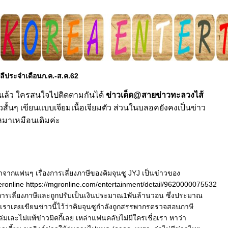
หลีประจำเดือนก.ค.-ส.ค.62
่แล้ว ใครสนใจไปติดตามกันได้
ข่าวเด็ด@สายข่าวทะลวงไส้
วสั้นๆ เขียนแบบเจียมเนื้อเจียมตัว ส่วนในบลอคยังคงเป็นข่าว
หมาเหมือนเดิมค่ะ
มาจากแฟนๆ เรื่องการเลี่ยงภาษีของคิมจุนซู JYJ เป็นข่าวของ
online https://mgronline.com/entertainment/detail/9620000075532
การเลี่ยงภาษีและถูกปรับเป็นเงินประมาณ1พันล้านวอน ซึ่งประมาณ
เราเคยเขียนข่าวนี้ไว้ว่าคิมจุนซูกำลังถูกสรรพากรตรวจสอบภาษี
มเละไม่แพ้ข่าวมิคกี้เลย เหล่าแฟนคลับไม่มีใครเชื่อเรา หาว่า