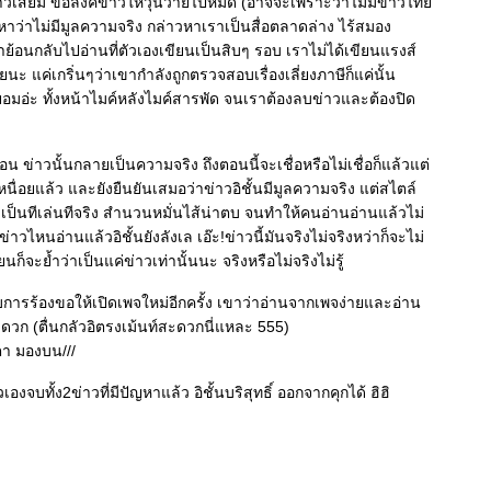
วเสี้ยม ขอลิงค์ข่าวให้วุ่นวายไปหมด (อาจจะเพราะว่าไม่มีข่าวไท
) หาว่าไม่มีมูลความจริง กล่าวหาเราเป็นสื่อตลาดล่าง ไร้สมอง
ราย้อนกลับไปอ่านที่ตัวเองเขียนเป็นสิบๆ รอบ เราไม่ได้เขียนแรงส์
 แค่เกริ่นๆว่าเขากำลังถูกตรวจสอบเรื่องเลี่ยงภาษีก็แค่นั้น
มอ่ะ ทั้งหน้าไมค์หลังไมค์สารพัด จนเราต้องลบข่าวและต้องปิด
อน ข่าวนั้นกลายเป็นความจริง ถึงตอนนี้จะเชื่อหรือไม่เชื่อก็แล้วแต่
เหนื่อยแล้ว และยังยืนยันเสมอว่าข่าวอิชั้นมีมูลความจริง แต่สไตล์
ป็นทีเล่นทีจริง สำนวนหมั่นไส้น่าตบ จนทำให้คนอ่านอ่านแล้วไม่
้าข่าวไหนอ่านแล้วอิชั้นยังลังเล เอ๊ะ!ข่าวนี้มันจริงไม่จริงหว่าก็จะไม่
ยนก็จะย้ำว่าเป็นแค่ข่าวเท่านั้นนะ จริงหรือไม่จริงไม่รู้
ับการร้องขอให้เปิดเพจใหม่อีกครั้ง เขาว่าอ่านจากเพจง่ายและอ่าน
ะดวก (ตื่นกลัวอิตรงเม้นท์สะดวกนี่แหละ 555)
กตา มองบน///
ัวเองจบทั้ง2ข่าวที่มีปัญหาแล้ว อิชั้นบริสุทธิ์ ออกจากคุกได้ ฮิฮิ