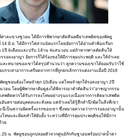
ค. ที่ศาลแขวงซูวอน ได้มีการพิพากษาตัดสินคดียาเสพติดของพัคยู
นที่ 14 มิ.ย. ได้มีการไต่สวนนัดแรกโดยอัยการได้อ่านคำฟ้องเรียก
ก 1ปี 6เดือนและปรับ 1ล้าน 4แสนวอน แต่ถ้าหากศาลตัดสินให้
รรอลงอาญา อัยการก็ได้ร้องขอให้มีการคุมประพฤติ และให้จำเล
ด และทนายของเขาได้สรุปสำนวนว่า ลูกความของเขาได้ยอมรับว่าใช้
่อบรรเทาอาการเครียดจากการที่ถูกยกเลิกการแต่งงานเมื่อปี 2018
้พัคยูชอนต้องโทษจำคุก 10เดือน แต่โทษจำคุกให้รอลงอาญา 2ปี
สนวอน โดยผู้พิพากษาคิมดูฮงได้พิจารณาคำตัดสินว่า"อาชญากรรม
ับยาเสพติดควรได้รับการลงโทษอย่างรุนแรงเนื่องจากการติดยาเสพติด
นอันตรายต่อบุคคลและสังคม แต่จำเลยได้รู้สึกสำนึกผิดในสิ่งที่เขา
นี่เป็นความผิดครั้งแรกของเขา ซึ่งหมายความว่าการรอลงอาญานั้น
งโทษและมีผลทำให้ยับยั้ง ระหว่างที่มีการคุมประพฤติขอให้มีการ
ดด้ว
:25 น. พัคยูชอนถูกปล่อยตัวจากศูนย์กักกันซูวอนพร้อมปาดน้ำตา