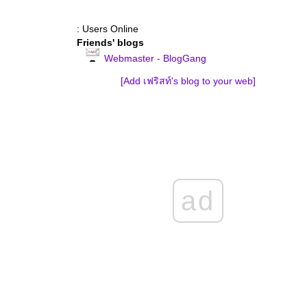
: Users Online
Friends' blogs
Webmaster - BlogGang
[Add เฟริสท์'s blog to your web]
ad