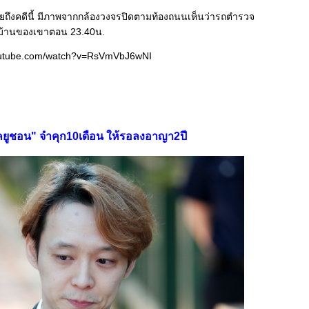
ุยถึงคดีนี้ มีภาพจากกล้องวงจรปิดตามท้องถนนเห็นว่ารถตำรวจ
ี่บ้านของเขาตอน 23.40น.
outube.com/watch?v=RsVmVbJ6wNI
คยูชอน" จำคุก10เดือน ให้รอลงอาญา2ปี