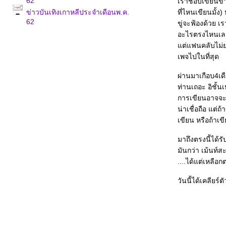
62
เราชอบเขียนข่า
ข่าวบันเทิงเกาหลีประจำเดือนพ.ค.
ที่ไหนเขียนมั้ง
62
ขู่จะฟ้องด้วย เ
อะไรตรงไหนเลยนะ
ต่แฟนคลับไม่ยอ
เพจไปในที่สุด
ผ่านมาเกือบ4เดื
ท่านเถอะ อิชั้น
การเขียนอาจจะเ
น่าเชื่อถือ แต่ถ
เขียน หรือถ้าเขี
มาถึงตรงนี้ได้ร
มันกว่า เม้นท์ส
....ได้แต่เหลือ
วันนี้ได้เคลียร์ต