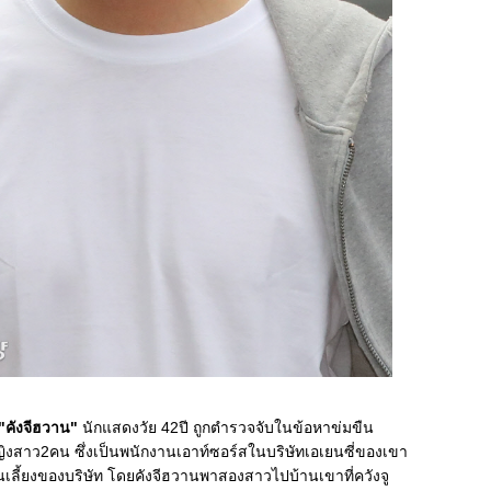
"คังจีฮวาน"
นักแสดงวัย 42ปี ถูกตำรวจจับในข้อหาข่มขืน
งสาว2คน ซึ่งเป็นพนักงานเอาท์ซอร์สในบริษัทเอเยนซี่ของเขา
นเลี้ยงของบริษัท โดยคังจีฮวานพาสองสาวไปบ้านเขาที่ควังจู