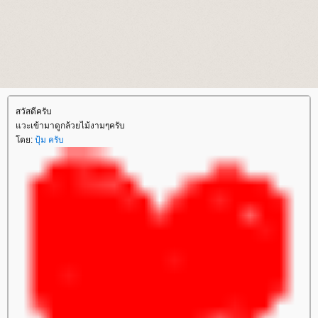
สวัสดีครับ
วะเข้ามาดูกล้วยไม้งามๆครับ
ดย:
ปุ้ม ครับ