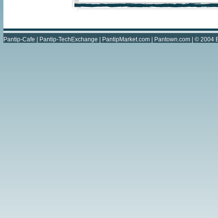
Pantip-Cafe
|
Pantip-TechExchange
|
PantipMarket.com
|
Pantown.com
| © 2004