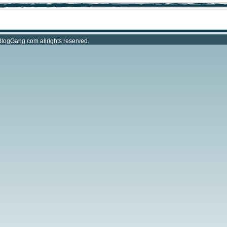
BlogGang.com
allrights reserved.