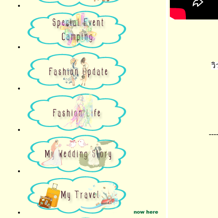
ว
---