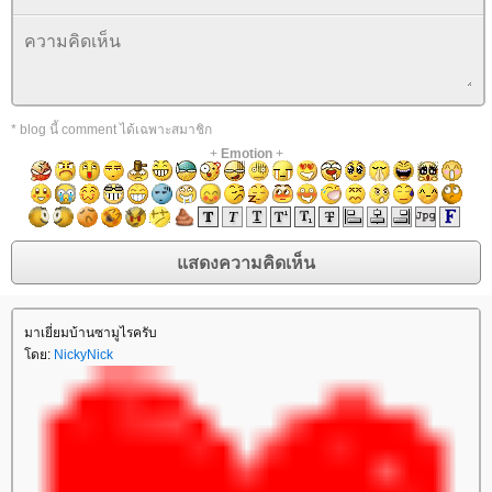
* blog นี้ comment ได้เฉพาะสมาชิก
+
Emotion
+
มาเยี่ยมบ้านซามูไรครับ
โดย:
NickyNick