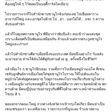
ต้องอยู่ใกล้ ๆ ไว้คอยเป็นบอดี้การ์ดไดเมียว)
ไปรายการแรกก็ไปสำนักดาบซามูไรฉันก่อนเลย ไปเยี่ยมคารวะ
อาจารย์ใหญ่ และเอาชุดไปด้วย ไป...อ่า...บอกไม่ได้....แหะ ๆ ความ
ลับของสำนัก
แล้วก็ไปดูเทศกาลซามูไร ที่มีมากว่าพันปีแล้ว คนเข้าร่วมแต่งชุด
เกราะเต็มยศก็เป็นพันคนเหมือนกัน ล้วนแล้วแต่จากตระกูลซามูไร
ใหญ่และเก่าแก่
แล้วไปสำนักช่างตีดาบมือหนึ่งของประเทศ มือหนึ่งอย่างไร วันหลัง
จะมาขยาย ท่านให้ฉันได้ตีคู่กับท่านด้วย หู...ครั้งหนึ่งในชีวิต!!!
แล้วมีอะไร ๆ ซามูไรอีกเยอะ รวมทั้งการไปเยือนหมู่บ้านเอโด ที่เซน
เซจับลูกศิษย์จากเมืองไทยใส่ชุดซามูไรโบราณ ให้ไปเดินเล่นใน
หมู่บ้านโต๋เต๋อยู่ตลอดบ่าย ไปดูการแสดงโบราณเกี่ยวกับซามูไรต่าง
ๆ เหมือนยูนิเวอร์แซลสตูดิโอ ได้อารมณ์ดีมาก เพราะชุดหนักด้วย พก
ดาบด้วย มีคนญี่ปุ่นมาขอถ่ายรูปกับพี่ที่ไปด้วย เพราะหน้าท่านเหมือน
โชกุน ฮิ ๆ
พอแยกจากคณะใหญ่ จากต่างจังหวัดวกเข้ากรุงโตเกียว มีคนนำเป็น
เซนเซของเรา จะเหลือเรอะ รายการแรกก็นู่นเลย ร้านขายดาบ