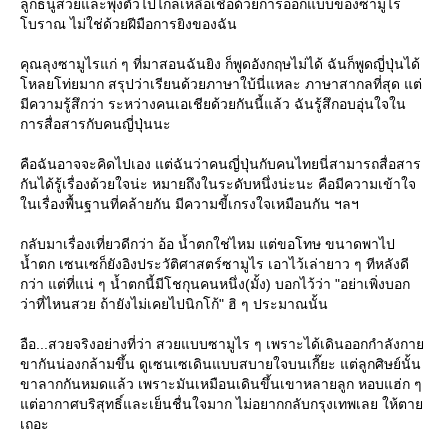
ลูกธนูสวยและพุ่งตัวไปไกลเหลือเชื่อด้วยการออกแบบของซามูไร
โบราณ ไม่ใช่ด้วยฝีมือการยิงของฉัน
คุณลุงซามูไรแก่ ๆ ที่มาสอนฉันยิง ก็พูดอังกฤษไม่ได้ ฉันก็พูดญี่ปุ่นได้
โหลยโท่ยมาก สรุปว่าเรียนด้วยภาษาใบ้นี่แหละ ภาษาสากลที่สุด แต่
มีความรู้สึกว่า ระหว่างคนเอเชียด้วยกันนี้แล้ว ฉันรู้สึกอบอุ่นใจใน
การสื่อสารกับคนญี่ปุ่นนะ
คือฉันอาจจะคิดไปเอง แต่ฉันว่าคนญี่ปุ่นกับคนไทยนี่สามารถสื่อสาร
กันได้รู้เรื่องด้วยใจน่ะ หมายถึงในระดับหนึ่งน่ะนะ คือมีความเข้าใจ
ในเรื่องพื้นฐานที่คล้ายกัน มีความขี้เกรงใจเหมือนกัน ฯลฯ
กลับมาเรื่องเที่ยวดีกว่า อ้อ น้ำตกใช่ไหม แต่ขอโทษ ขนาดพาไป
น้ำตก เซนเซก็ยังอิงประวัติศาสตร์ซามูไร เอาไว้เล่ายาว ๆ ทีหลังดี
กว่า แต่ที่แน่ ๆ น้ำตกนี้มีโชกุนคนหนึ่ง(มั้ง) บอกไว้ว่า "อย่าเพิ่งบอก
ว่าที่ไหนสวย ถ้ายังไม่เคยไปนิกโก้" ฮิ ๆ ประมาณนั้น
อือ...สวยจริงอย่างที่ว่า สวยแบบซามูไร ๆ เพราะได้เดินออกกำลังกาย
ขากันน่องกล้ามขึ้น ดูเซนเซเดินแบบสบายใจบนเกี๊ยะ แต่ลูกศิษย์นั้น
ขาลากกันหมดแล้ว เพราะมันเหมือนเดินขึ้นเขาหลายลูก หอบแฮ่ก ๆ
แต่อากาศบริสุทธิ์และเย็นชื่นใจมาก ไม่อยากกลับกรุงเทพเลย ให้ตาย
เถอะ