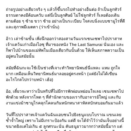
ถ่ายรูปอย่างเดียวจริง ๆ แล้วก็ขึ้นรถไปทำอย่างอื่นต่อ ถ้าเป็นลูกทัวร์
ธรรมดาคงมีค้อนควับ แต่นี่เป็นลูกศิษย์ ไม่ใช่ลูกทัวร์ ก็เลยต้องเดิน
ตามต้อย ๆ ซ้าย ขวา ซ้าย อย่างเป็นระเบียบ ใจสงบนิ่งแบบซามูไรที่ดี
และสุภาพมีเมตตา (ว่าเข้านั่น)
อ้าว เล่าข้ามขั้น เพิ่งนึกออกว่าสองสามวันแรกเซนเซพาไปปราสาท
เจ้าแคว้นเก่าเมืองไอซุ ที่มาของหนัง The Last Samurai นั่นเอง และ
ก็พาไปบ้านของแม่ทัพในเมืองเดียวกันนั้นด้วย ให้เห็นสภาพความเป็น
อยู่คนในสมัยนั้น
สมัยที่ฉันกะจะใช้เป็นช่วงที่เจาะทำวิทยานิพนธ์นี่แหละ แหม ถูกใจ
มาก เหมือนเห็นวิทยานิพนธ์มาลอยอยู่ตรงหน้า (แต่ยังไม่ได้เขียน
อะไรไกลไปกว่าบทนำ เฮ้อ)
อ้อ, เดี๋ยวจะหาว่าเป็นทริปที่ไม่มีการพักผ่อนหย่อนใจเลย เซนเซพาไป
พักด้วย หลังจากโหด ๆ ที่สำนักดาบของเรากับอาจารย์ใหญ่ และกับ
งานแข่งม้าซามูไรคลุกโคลนกันหนักหนาสาหัสสบักสบอมกันมาแล้ว
วันทึ่ไปปราสาทเจ้าแคว้นฉันแอบซนไปยิงธนูแบบโบราณ แขนเลย
ช้ำจ้ำใหญ่ เพราะไม่มีเกราะป้องกัน แต่ดี จะได้จำไว้ว่ามันเจ็บอย่างนี้
ขนาดยิงแค่ไม่เกิน ๕ ลูกศรนะนั่น คันธนูยาวมากกว่าสมัยนี้มาก แต่