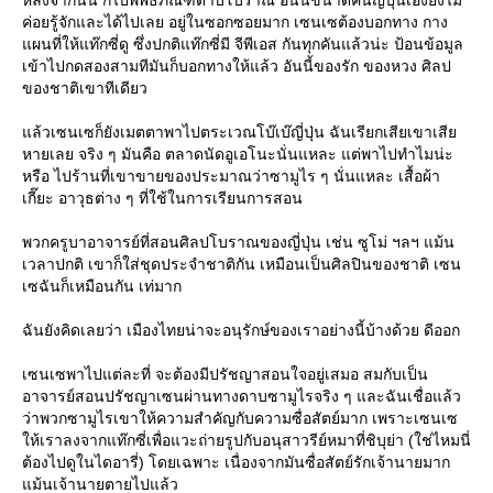
หลังจากนั้น ก็ไปพิพิธภัณฑ์ดาบโบราณ อันนี้ขนาดคนญี่ปุ่นเองยังไม่
ค่อยรู้จักและได้ไปเลย อยู่ในซอกซอยมาก เซนเซต้องบอกทาง กาง
แผนที่ให้แท๊กซี่ดู ซึ่งปกติแท๊กซี่มี จีพีเอส กันทุกคันแล้วน่ะ ป้อนข้อมูล
เข้าไปกดสองสามทีมันก็บอกทางให้แล้ว อันนี้ของรัก ของหวง ศิลป
ของชาติเขาทีเดียว
แล้วเซนเซก็ยังเมตตาพาไปตระเวณโบ๊เบ๊ญี่ปุ่น ฉันเรียกเสียเขาเสีย
หายเลย จริง ๆ มันคือ ตลาดนัดอูเอโนะนั่นแหละ แต่พาไปทำไมน่ะ
หรือ ไปร้านที่เขาขายของประมาณว่าซามูไร ๆ นั่นแหละ เสื้อผ้า
เกี๊ยะ อาวุธต่าง ๆ ที่ใช้ในการเรียนการสอน
พวกครูบาอาจารย์ที่สอนศิลปโบราณของญี่ปุ่น เช่น ซูโม่ ฯลฯ แม้น
เวลาปกติ เขาก็ใส่ชุดประจำชาติกัน เหมือนเป็นศิลปินของชาติ เซน
เซฉันก็เหมือนกัน เท่มาก
ฉันยังคิดเลยว่า เมืองไทยน่าจะอนุรักษ์ของเราอย่างนี้บ้างด้วย ดีออก
เซนเซพาไปแต่ละที่ จะต้องมีปรัชญาสอนใจอยู่เสมอ สมกับเป็น
อาจารย์สอนปรัชญาเซนผ่านทางดาบซามูไรจริง ๆ และฉันเชื่อแล้ว
ว่าพวกซามูไรเขาให้ความสำคัญกับความซื่อสัตย์มาก เพราะเซนเซ
ให้เราลงจากแท๊กซี่เพื่อแวะถ่ายรูปกับอนุสาวรีย์หมาที่ชิบุย่า (ใช่ไหมนี่
ต้องไปดูในไดอารี่) โดยเฉพาะ เนื่องจากมันซื่อสัตย์รักเจ้านายมาก
แม้นเจ้านายตายไปแล้ว