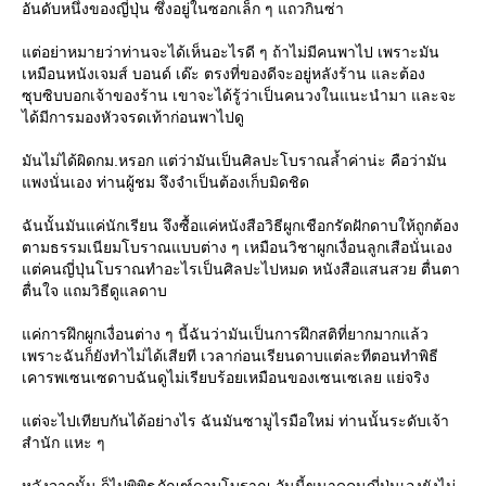
อันดับหนึ่งของญี่ปุ่น ซึ่งอยู่ในซอกเล็ก ๆ แถวกินซ่า
แต่อย่าหมายว่าท่านจะได้เห็นอะไรดี ๆ ถ้าไม่มีคนพาไป เพราะมัน
เหมือนหนังเจมส์ บอนด์ เด๊ะ ตรงที่ของดีจะอยู่หลังร้าน และต้อง
ซุบซิบบอกเจ้าของร้าน เขาจะได้รู้ว่าเป็นคนวงในแนะนำมา และจะ
ได้มีการมองหัวจรดเท้าก่อนพาไปดู
มันไม่ได้ผิดกม.หรอก แต่ว่ามันเป็นศิลปะโบราณล้ำค่าน่ะ คือว่ามัน
แพงนั่นเอง ท่านผู้ชม จึงจำเป็นต้องเก็บมิดชิด
ฉันนั้นมันแค่นักเรียน จึงซื้อแค่หนังสือวิธีผูกเชือกรัดฝักดาบให้ถูกต้อง
ตามธรรมเนียมโบราณแบบต่าง ๆ เหมือนวิชาผูกเงื่อนลูกเสือนั่นเอง
แต่คนญี่ปุ่นโบราณทำอะไรเป็นศิลปะไปหมด หนังสือแสนสวย ตื่นตา
ตื่นใจ แถมวิธีดูแลดาบ
แค่การฝึกผูกเงื่อนต่าง ๆ นี้ฉันว่ามันเป็นการฝึกสติที่ยากมากแล้ว
เพราะฉันก็ยังทำไม่ได้เสียที เวลาก่อนเรียนดาบแต่ละทีตอนทำพิธี
เคารพเซนเซดาบฉันดูไม่เรียบร้อยเหมือนของเซนเซเลย แย่จริง
แต่จะไปเทียบกันได้อย่างไร ฉันมันซามูไรมือใหม่ ท่านนั้นระดับเจ้า
สำนัก แหะ ๆ