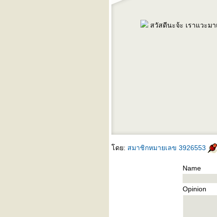
สวัสดีนะจ้ะ เราแวะมาเ
sinota
ซิโนต้า
Ulthera
สลายไขมัน
adenaa
3 มิติ
ห้ใจหายใจ
สุขภาพ
วิธีลดความอ้วน
การดู
สุขภาพจิต
รคและการป้องกัน
สมุนไพรไท
ข
ม่ตั้งครรภ์
พัฒนาการตั้งครรภ์ 40 สัปดาห์
อาห
กา
ทารกแรกเกิด
สุขภาพทารกแรกเกิด
ผิว
วัคซีนสำหรับเด็กแรกเกิด
เลี้ยงลูกด้วยนมแม่
เด็ก
รคและวัคซีนเด็ก
อาหารสำหรับเด็ก
การ
เชื่อ คนโบราณ
ดย:
สมาชิกหมายเลข 3926553
Name
Opinion