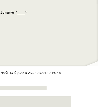
ยี่ยมนะจ้ะ ^____^
ลบรอยสักคิ้วด้วยเลเซอร์
ลบรอยสักคิ้ว
Eyebrow Tattoo Removal
เพ้นท์คิ้ว
แลสุขภาพ
อาหารเพื่อสุขภาพ
ออกกำลังกา
สุขภาพผู้หญิง
สุขภาพผู้ชา
ิง
น้ำมันมะพร้าว
ผู้หญิง
ศัลยกรรม
ความสวยความงาม
ม่ตั้งครรภ์
สุขภาพ
ารสำหรับแม่ตั้งครรภ์
รคขณะตั้งครรภ์
การคลอด
หลังคลอด
การออกกำลัง
ทารกแรกเกิด
การพัฒนาการของเด็กแรกเกิด
การดูแลทารกแรกเกิด
รคและ
อาหารสำหรับทารก
เด็กโต
สุขภาพเด็ก
ผิวเด็ก
การพัฒนาการเด็ก
การดูแล
เล่นและการเรียนรู้
ครอบครัว
ชีวิตครอบครัว
ปัญหาภายในครอบครัว
ความ
วันที่: 14 มิถุนายน 2560 เวลา:15:31:57 น.