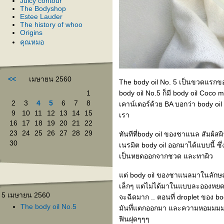
Juicy contour
The Bodyshop
Estee Lauder
The history of whoo
Origins
คุณหมอ
<<
เมษายน 2560
The body oil No. 5 เป็นขวดแรกขอ
1
body oil No.5 ก็มี body oil Coco m
2
3
4
5
6
7
8
เคาน์เตอร์ด้วย BA บอกว่า body o
9
10
11
12
13
14
15
เรา
16
17
18
19
20
21
22
23
24
25
26
27
28
29
ทันทีที่body oil ของชาแนล สัมผ้
30
เนรมิต body oil ออกมาได้แบบนี้ ซึ่ง
เป็นหยดออกจากชวด และทาผิว
ต่ body oil ของชาแนลมาในลักษณะ
เล็กๆ แต่ไม่ได้มาในแบบละอองหยดน้
5 เมษายน 2560
จะฉีดมาก .. ตอนที่ droplet ของ b
The body oil No.5
มันทึ่แตกออกมา และความหอมมมมมม
ฟินฝุดๆๆๆ