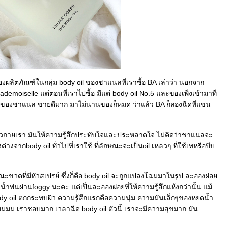
งผลิตภัณฑ์ในกลุ่ม body oil ของชาแนลที่เราซื้อ BA เล่าว่า นอกจาก
ademoiselle แต่ตอนที่เราไปซื้อ มีแต่ body oil No.5 และของเพิ่งเข้ามาที่
il ของชาแนล ขายดีมาก มาไม่นานของก็หมด ว่าแล้ว BA ก็ลองฉีดที่แขน
สผิวกายเรา มันให้ความรู้สึกประทับใจและประหลาดใจ ไม่คิดว่าชาแนลจะ
ต่างจากbody oil ทั่วไปที่เราใช้ ที่ลักษณะจะเป็นoil เหลวๆ ที่ใช้เทหรือบีบ
ขวดที่มีหัวสเปรย์ ซึ่งก็คือ body oil จะถูกแปลงโฉมมาในรูป ละอองฝอ
ำพ่นผ่านfoggy นะคะ แต่เป็นละอองฝอยที่ให้ความรู้สึกแห้งกว่านั้น แม้
ody oil ตกกระทบผิว ความรู้สึกแรกคือความนุ่ม ความมันเล็กๆของหยดน้ำ
ม เราชอบมาก เวลาฉีด body oil ตัวนี้ เราจะมีความสุขมาก มัน