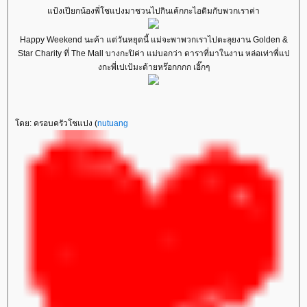
แป้งเปียกน้องพี่โชแปงมาชวนไปกินเค้กกะไอติมกับพวกเราค่า
Happy Weekend นะค้า แต่วันหยุดนี้ แม่จะพาพวกเราไปตะลุยงาน Golden &
Star Charity ที่ The Mall บางกะปิค่า แม่บอกว่า ดาราที่มาในงาน หล่อเท่าพี่แป
งกะพี่เปเป้มะด้ายหร๊อกกกก เอิ๊กๆ
โดย: ครอบครัวโชแปง (
nutuang