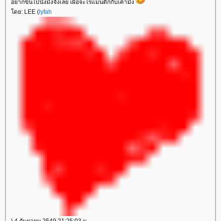
อยากขึ้นไปนั่งมั่งจังเลย เผื่อจะโรแมนติกกับเค้ามั่ง
โดย: LEE (
lyfah