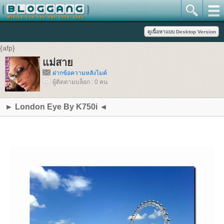
{afp}
แม่สาย
ฝากข้อความหลังไมค์
ผู้ติดตามบล็อก : 0 คน
► London Eye By K750i ◄