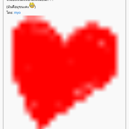
(มันคือมุขนะคะ
)
โดย:
myo