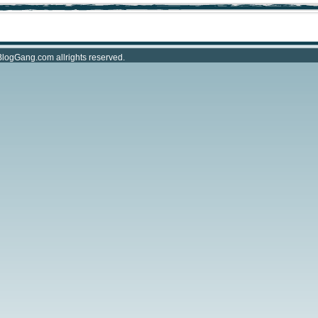
BlogGang.com
allrights reserved.