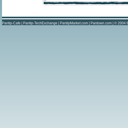
Pantip-Cafe
|
Pantip-TechExchange
|
PantipMarket.com
|
Pantown.com
| © 2004