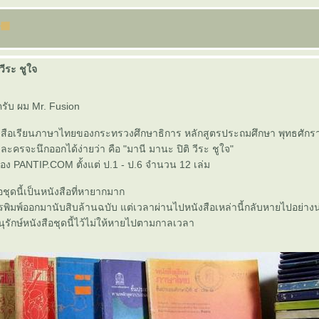
วีระ ชูใจ
ีครับ ผม Mr. Fusion
งสือเรียนภาษาไทยของกระทรวงศึกษาธิการ หลักสูตรประถมศึกษา พุทธศักร
ัวละครจะนึกออกได้ง่ายว่า คือ "มานี มานะ ปิติ วีระ ชูใจ"
อง PANTIP.COM ตั้งแต่ ป.1 - ป.6 จำนวน 12 เล่ม
อชุดนี้เป็นหนังสือที่หายากมาก
ารพิมพ์ออกมานับสิบล้านฉบับ แต่เวลาผ่านไปหนังสือเหล่านี้กลับหายไปอย่าง
ุรักษ์หนังสือชุดนี้ไว้ไม่ให้หายไปตามกาลเวลา