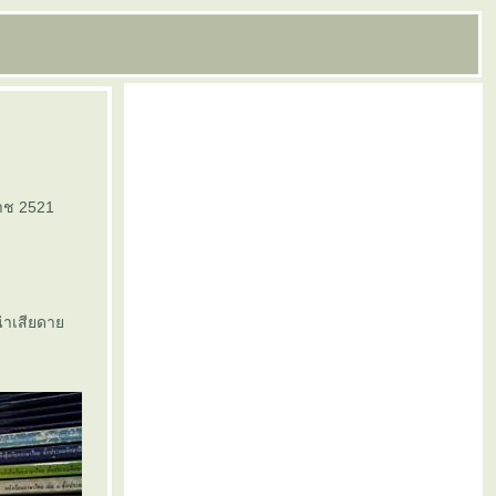
าช 2521
น่าเสียดา