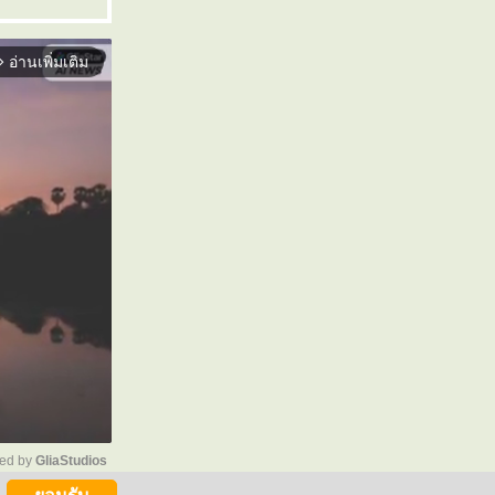
อ่านเพิ่มเติม
orward_ios
ed by 
GliaStudios