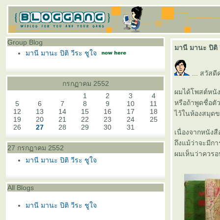
Group Blog
มานี มานะ ปิติ 
มานี มานะ ปิติ วีระ ชูใจ
... สวัสด
กรกฏาคม 2552
ผมได้โพสต์หนั
1
2
3
4
หรือถ้าพูดชื่อต
5
6
7
8
9
10
11
12
13
14
15
16
17
18
ไว้ในห้องสมุดข
19
20
21
22
23
24
25
26
27
28
29
30
31
เนื่องจากหนังสื
ถึงแม้ว่าจะมีก
27 กรกฏาคม 2552
ผมเห็นว่าควรอน
มานี มานะ ปิติ วีระ ชูใจ
All Blogs
มานี มานะ ปิติ วีระ ชูใจ