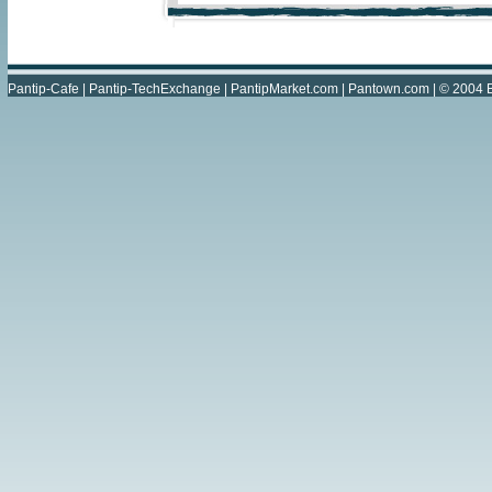
Pantip-Cafe
|
Pantip-TechExchange
|
PantipMarket.com
|
Pantown.com
| © 2004