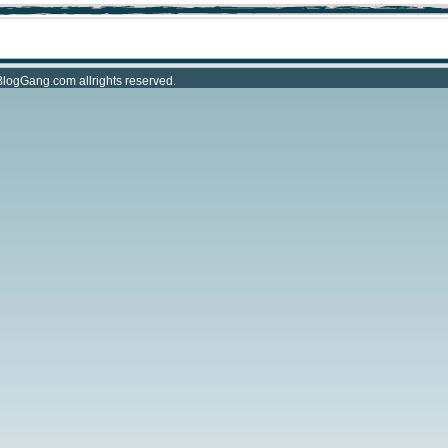
BlogGang.com
allrights reserved.