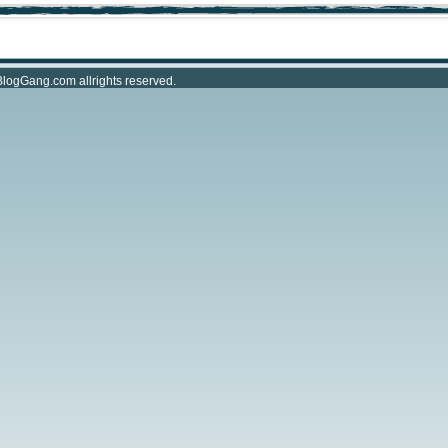
BlogGang.com
allrights reserved.