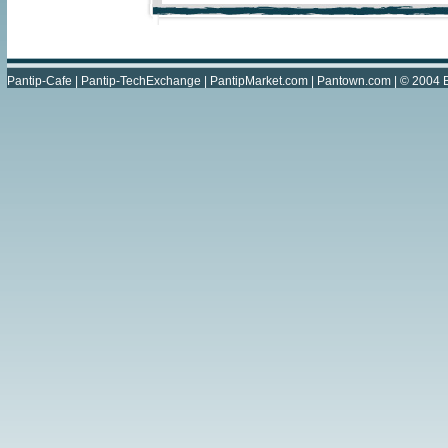
Pantip-Cafe
|
Pantip-TechExchange
|
PantipMarket.com
|
Pantown.com
| © 2004