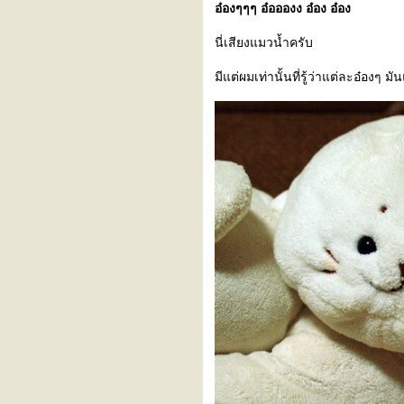
อ๋องๆๆๆ อ๋ออองง อ๋อง อ๋อง
นี่เสียงแมวน้ำครับ
มีแต่ผมเท่านั้นที่รู้ว่าแต่ละอ๋องๆ 