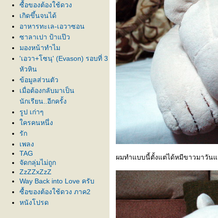
ซื้อของต้องใช้ดวง
เกิดขึ้นจนได้
อาหารทะเล-เอวาซอน
ซาลาเปา ป้าแป๊ว
มองหน้าทำไม
'เอวา+โซนุ' (Evason) รอบที่ 3
หัวหิน
ข้อมูลส่วนตัว
เมื่อต้องกลับมาเป็น
นักเรียน..อีกครั้ง
รูป เก่าๆ
ครคนหนึ่ง
รัก
เพลง
TAG
ผมทำแบบนี้ตั้งแต่ได้หมีขาวมาวัน
จัดกลุ่มไม่ถูก
ZzZZxZzZ
Way Back into Love ครับ
ซื้อของต้องใช้ดวง ภาค2
หนังโปรด