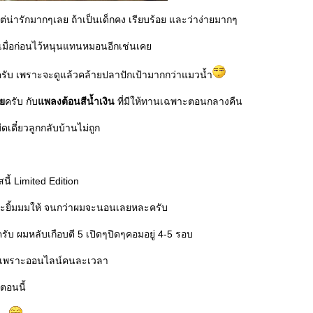
 แต่น่ารักมากๆเลย ถ้าเป็นเด็กคง เรียบร้อย และว่าง่ายมากๆ
เมื่อก่อนไว้หนุนแทนหมอนอีกเช่นเค
รับ เพราะจะดูแล้วคล้ายปลาปักเป้ามากกว่าแมวน้ำ
า
ครับ กับ
พลงต้อนสีน้ำเงิน
ที่มีให้ทานเฉพาะตอนกลางคืน
เดี๋ยวลูกกลับบ้านไม่ถูก
นี้ Limited Edition
จะยิ้มมมให้ จนกว่าผมจะนอนเลยหละครับ
ครับ ผมหลับเกือบตี 5 เปิดๆปิดๆคอมอยู่ 4-5 รอบ
ยกัน เพราะออนไลน์คนละเวลา
ตอนนี้