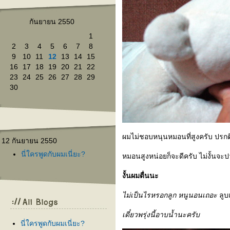
กันยายน 2550
1
2
3
4
5
6
7
8
9
10
11
12
13
14
15
16
17
18
19
20
21
22
23
24
25
26
27
28
29
30
ผมไม่ชอบหนุนหมอนที่สูงครับ ปรก
12 กันยายน 2550
นี่ใครพูดกับผมเนี่ยะ?
หมอนสูงหน่อยก็จะดีครับ ไม่งั้นจะ
งั้นผมตื่นนะ
ไม่เป็นไรหรอกลูก หนูนอนเถอะ
ลูบ
เดี๋ยวพรุ่งนี้อาบน้ำนะครับ
นี่ใครพูดกับผมเนี่ยะ?