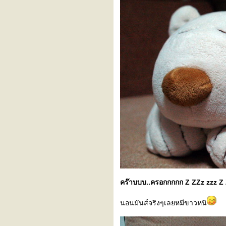
คร๊าบบบ..ครอกกกกก Z ZZz zzz Z 
นอนมันส์จริงๆเลยหมีขาวหนิ