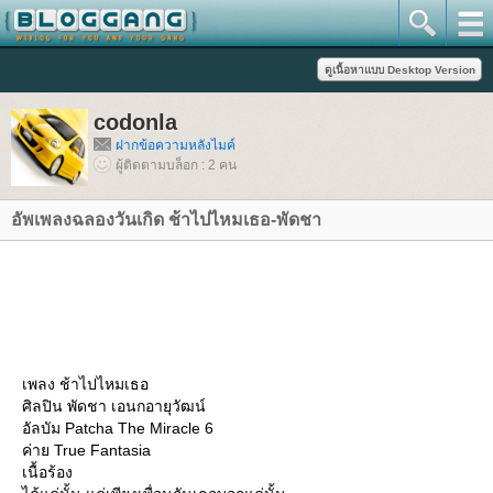
codonla
ฝากข้อความหลังไมค์
ผู้ติดตามบล็อก : 2 คน
อัพเพลงฉลองวันเกิด ช้าไปไหมเธอ-พัดชา
เพลง ช้าไปไหมเธอ
ศิลปิน พัดชา เอนกอายุวัฒน์
อัลบัม Patcha The Miracle 6
ค่าย True Fantasia
เนื้อร้อง