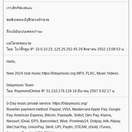
เราเลิกกัฟเเฟนง่ะ
พอฟังเพลงเน้รุสึกตรงมักๆเร
ถึงเเม้มันเปนเพลงเก่านะ
เเต่โครตชอบเร
ดย: โบว์ลั้กตูม IP: 10.0.10.23, 125.25.252.45 29 สิงหาคม 2552 13:08:53 น.
Hello,
New 2024 club music https://0daymusic.org MP3, FLAC, Music Videos.
0daymusic Team
ดย: RaymondOmive IP: 51.210.176.129 19 มีนาคม 2567 5:02:17 น.
0-Day music private service: https://0daymusic.org/
Reseller payment method: Paypal, VISA, Mastercard Apple Pay, Google
Pay, American Express, Bitcoin, Paysayfe, Sofort, Giro Pay, Klarna,
Neosurf, iDeal, EPS, Bancontact, Wise, Przelewy24, Dotpay, blik, Alipay,
WeChat Pay, UnionPay, Skrill, UPI, Paytm, STEAM, zGold, iTunes,