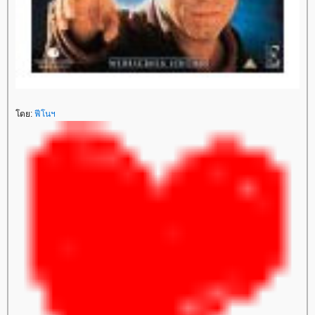
ดย:
ฟีโนฯ