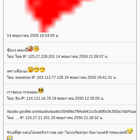
14 พฤษภาคม 2550 16:54:05 น.
ช๊อบๆ เพลงนี้
ดย: ร็อค IP: 125.27.228.201 14 พฤษภาคม 2550 21:09:37 น.
เพราะดีอ่ะน่ะ
ดย: suwanya IP: 203.113.77.135 16 พฤษภาคม 2550 19:41:31 น.
เราชอบมากๆเลยอ่ะ
ดย: อิน IP: 124.121.16.78 19 พฤษภาคม 2550 12:35:05 น.
//audio.goofile.com/audio/audio/20489a7f94a941cc5cd0f0c9c505a7d
ดย: .... IP: 125.27.21.201 20 พฤษภาคม 2550 21:28:32 น.
รักเอที่สุด แต่เอไม่เคยรักเราเลย เฮ่อ~ไม่เปงรัยหรอก ก้อมานแค่ขำๆของเอหนิ