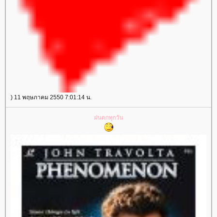
) 11 พฤษภาคม 2550 7:01:14 น.
ฝนตกทุกวัน