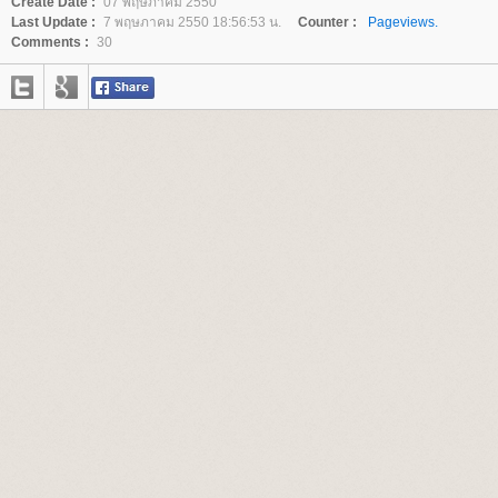
Create Date :
07 พฤษภาคม 2550
Last Update :
7 พฤษภาคม 2550 18:56:53 น.
Counter :
Pageviews.
Comments :
30