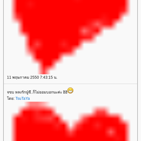
11 พฤษภาคม 2550 7:43:15 น.
จขบ หลงรักนู๋ซึ..ก็ไม่ยอมบอกนะค่ะ อิอิ
ดย:
TsuTaYa