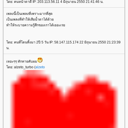
ดย: คนหน้าตาดี IP: 203.113.56.11 4 มิถุนายน 2550 21:41:46 น.
เพลงนี้เป็นเพลงที่เพราะมากที่สุด
เป็นเพลงที่ทำให้เสียน้ำตาได้ด้ว
ทำให้ระบายความรู้สึกของเราได้เยอะเร
ดย: คนที่โดนทิ้งมา 2ปี 5 วัน IP: 58.147.115.174 22 มิถุนายน 2550 21:23:39
น.
เหอะๆๆ ทักทายคับผม
ดย: alzeto_turbo (
alzeto