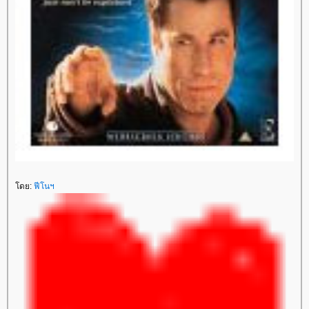
ดย:
ฟีโนฯ