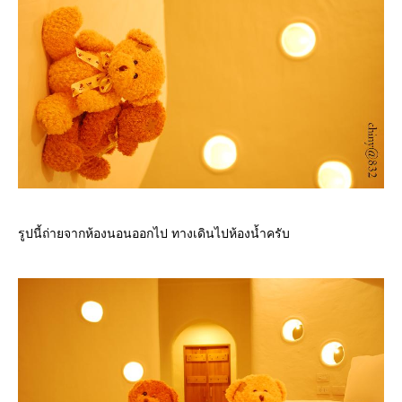
รูปนี้ถ่ายจากห้องนอนออกไป ทางเดินไปห้องน้ำครับ