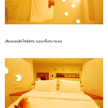
เตียงนอนคิงไซด์ครับ นอนกลิ้งสบายเล