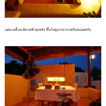
ต่ละหลัีงจะมีดาดฟ้าทุกหลัง ขึ้นไปดูบรรยากาศกันหน่อยครับ