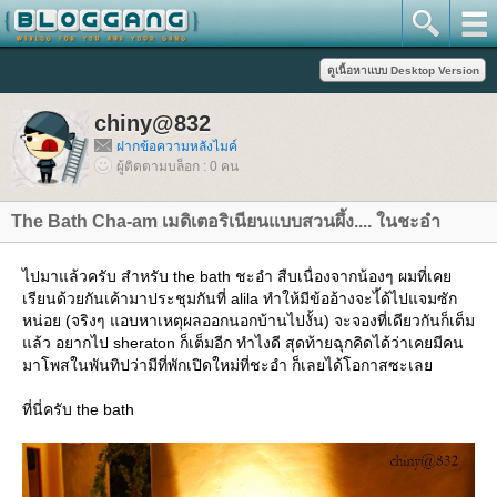
chiny@832
ฝากข้อความหลังไมค์
ผู้ติดตามบล็อก : 0 คน
The Bath Cha-am เมดิเตอริเนียนแบบสวนผึ้ง.... ในชะอำ
ไปมาแล้วครับ สำหรับ the bath ชะอำ สืบเนื่องจากน้องๆ ผมที่เค
เรียนด้วยกันเค้ามาประชุมกันที่ alila ทำให้มีข้ออ้างจะไ้ด้ไปแจมซัก
หน่อย (จริงๆ แอบหาเหตุผลออกนอกบ้านไปงั้น) จะจองที่เดียวกันก็เต็ม
ล้ว อยากไป sheraton ก็เต็มอีก ทำไงดี สุดท้ายฉุกคิดได้ว่าเคยมีคน
มาโพสในพันทิปว่ามีที่พักเปิดใหม่ที่ชะอำ ก็เลยได้โอกาสซะเล
ที่นี่ครับ the bath