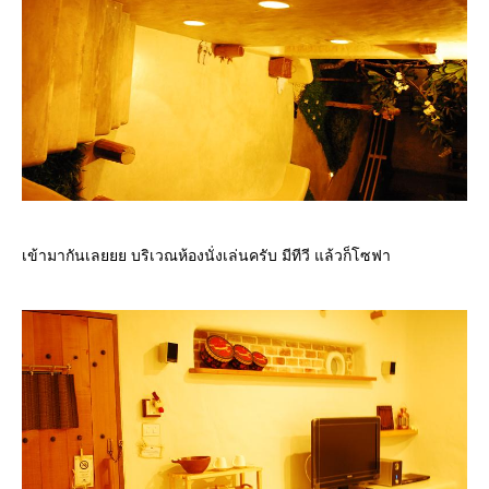
เข้ามากันเลยยย บริเวณห้องนั่งเล่นครับ มีทีวี แล้วก็โซฟา