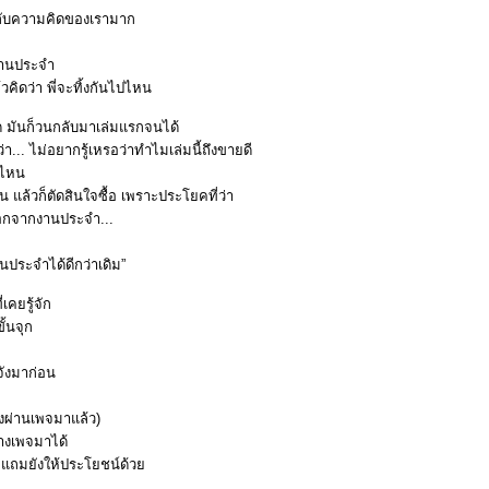
พลกับความคิดของเรามาก
วงานประจำ
วคิดว่า พี่จะทิ้งกันไปไหน
 มันก็วนกลับมาเล่มแรกจนได้
่า... ไม่อยากรู้เหรอว่าทำไมเล่มนี้ถึงขายดี
งไหน
น แล้วก็ตัดสินใจซื้อ เพราะประโยคที่ว่า
ออกจากงานประจำ...
านประจำได้ดีกว่าเดิม”
คยรู้จัก
ั้นจุก
จังมาก่อน
งผ่านเพจมาแล้ว)
างเพจมาได้
าย แถมยังให้ประโยชน์ด้ว