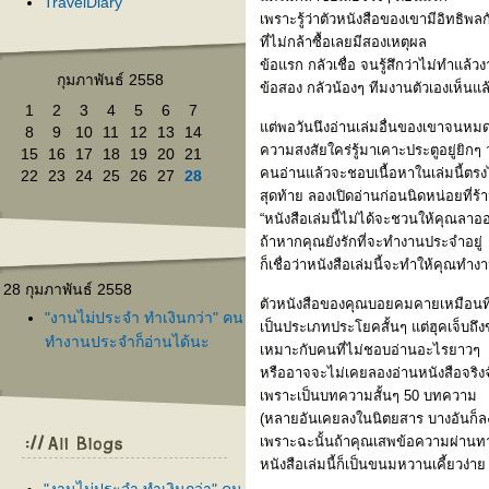
TravelDiary
เพราะรู้ว่าตัวหนังสือของเขามีอิทธิ
ที่ไม่กล้าซื้อเลยมีสองเหตุผล
ข้อแรก กลัวเชื่อ จนรู้สึกว่าไม่ทำแล้
กุมภาพันธ์ 2558
ข้อสอง กลัวน้องๆ ทีมงานตัวเองเห็นแล้
1
2
3
4
5
6
7
ต่พอวันนึงอ่านเล่มอื่นของเขาจนหมด
8
9
10
11
12
13
14
ความสงสัยใคร่รู้มาเคาะประตูอยู่ยิกๆ ว
15
16
17
18
19
20
21
คนอ่านแล้วจะชอบเนื้อหาในเล่มนี้ตร
22
23
24
25
26
27
28
สุดท้าย ลองเปิดอ่านก่อนนิดหน่อยที่ร้า
“หนังสือเล่มนี้ไม่ได้จะชวนให้คุณลา
ถ้าหากคุณยังรักที่จะทำงานประจำอยู่
ก็เชื่อว่าหนังสือเล่มนี้จะทำให้คุณทำง
28 กุมภาพันธ์ 2558
ตัวหนังสือของคุณบอยคมคายเหมือนที่เ
"งานไม่ประจำ ทำเงินกว่า" คน
เป็นประเภทประโยคสั้นๆ แต่ฮุคเจ็บถึงข
ทำงานประจำก็อ่านได้นะ
เหมาะกับคนที่ไม่ชอบอ่านอะไรยาวๆ
หรืออาจจะไม่เคยลองอ่านหนังสือจริง
เพราะเป็นบทความสั้นๆ 50 บทความ
(หลายอันเคยลงในนิตยสาร บางอันก็ล
เพราะฉะนั้นถ้าคุณเสพข้อความผ่านท
หนังสือเล่มนี้ก็เป็นขนมหวานเคี้ยวง่