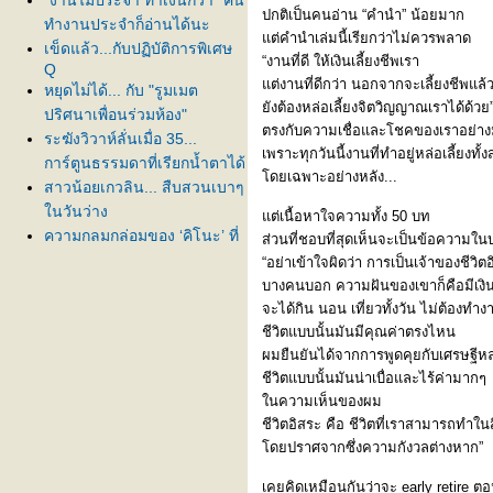
"งานไม่ประจำ ทำเงินกว่า" คน
ปกติเป็นคนอ่าน “คำนำ” น้อยมาก
ทำงานประจำก็อ่านได้นะ
ต่คำนำเล่มนี้เรียกว่าไม่ควรพลาด
เข็ดแล้ว...กับปฏิบัติการพิเศษ
“งานที่ดี ให้เงินเลี้ยงชีพเรา
Q
ต่งานที่ดีกว่า นอกจากจะเลี้ยงชีพแล้
หยุดไม่ได้... กับ "รูมเมต
ังต้องหล่อเลี้ยงจิตวิญญาณเราได้ด้วย
ปริศนาเพื่อนร่วมห้อง"
ตรงกับความเชื่อและโชคของเราอย่า
ระฆังวิวาห์ลั่นเมื่อ 35...
เพราะทุกวันนี้งานที่ทำอยู่หล่อเลี้ยงทั้
การ์ตูนธรรมดาที่เรียกน้ำตาได้
ดยเฉพาะอย่างหลัง...
สาวน้อยเกวลิน... สืบสวนเบาๆ
นวันว่าง
ต่เนื้อหาใจความทั้ง 50 บท
ความกลมกล่อมของ ‘คิโนะ’ ที่
ส่วนที่ชอบที่สุดเห็นจะเป็นข้อความใน
ร้านอะกาลิโก
“อย่าเข้าใจผิดว่า การเป็นเจ้าของชีวิต
บางคนบอก ความฝันของเขาก็คือมีเงิ
จะได้กิน นอน เที่ยวทั้งวัน ไม่ต้องทำง
ชีวิตแบบนั้นมันมีคุณค่าตรงไหน
ผมยืนยันได้จากการพูดคุยกับเศรษฐีห
ชีวิตแบบนั้นมันน่าเบื่อและไร้ค่ามากๆ
นความเห็นของผม
ชีวิตอิสระ คือ ชีวิตที่เราสามารถทำในส
ดยปราศจากซึ่งความกังวลต่างหาก”
เคยคิดเหมือนกันว่าจะ early retire ตอ