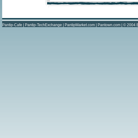
Pantip-Cafe
|
Pantip-TechExchange
|
PantipMarket.com
|
Pantown.com
| © 2004