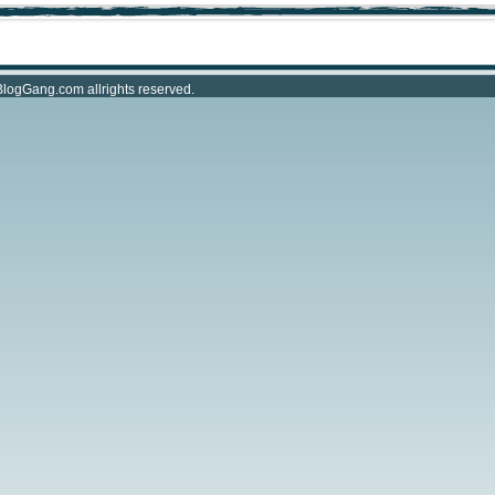
BlogGang.com
allrights reserved.