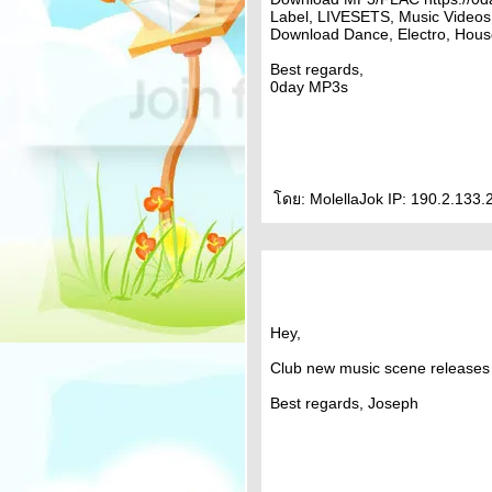
Label, LIVESETS, Music Videos,
Download Dance, Electro, House
Best regards,
0day MP3s
ดย: MolellaJok IP: 190.2.133.
Hey,
Club new music scene releases 
Best regards, Joseph