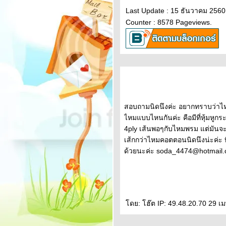
Last Update : 15 ธันวาคม 2560
ไม้ไผ่ ยาว 40
Counter : 8578 Pageviews.
ซม. สำหรับถัก
หมวกค่ะ
เข็มโครเชต์
ไม้ไผ่จ้า
สอบถามนิดนึงค่ะ อยากทราบว่าไหมที
~ ไม้นิตติ้งไม้ไผ่
ไหมแบบไหนกันค่ะ คือมีที่หุ้มหูกระ
4ply เส้นพอๆกับไหมพรม แต่มันจะ
าว 34 ซม. ~
เส้กกว่าไหมคอตตอนนิดนึงน่ะค่ะ ที่
ด้วยนะค่ะ soda_4474@hotmail
ดย: โฮ๊ต IP: 49.48.20.70 29 เ