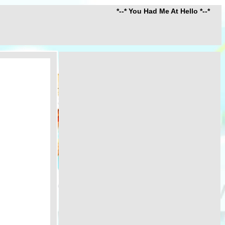
*--* You Had Me At Hello *--*