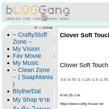
~ CraftyStuff
Clover Soft Touch
Zone ~
My Vision
Fav Movie
My Music
Clover Soft Touch 
~ Clean Zone
~ ( SoapMania
0.5 / 0.75 / 1 / 1.25 / 1.5 / 1.75 /
)
Blythe/Dal
ค่าส่ง 35 บาท
My Shop ขา
https://www.crafty-house.net