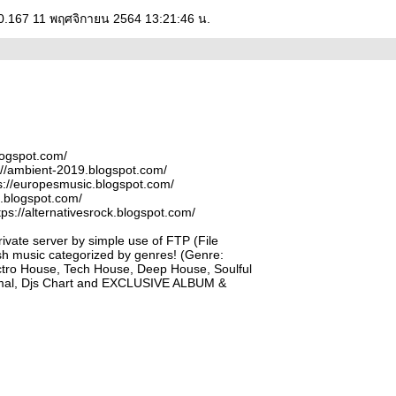
0.167 11 พฤศจิกายน 2564 13:21:46 น.
blogspot.com/
s://ambient-2019.blogspot.com/
s://europesmusic.blogspot.com/
c.blogspot.com/
tps://alternativesrock.blogspot.com/
vate server by simple use of FTP (File
sh music categorized by genres! (Genre:
ctro House, Tech House, Deep House, Soulful
imal, Djs Chart and EXCLUSIVE ALBUM &