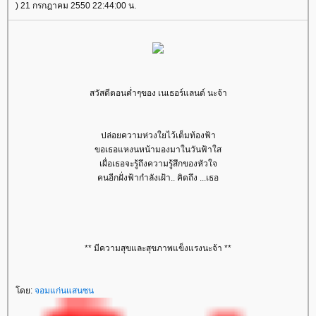
) 21 กรกฎาคม 2550 22:44:00 น.
สวัสดีตอนค่ำๆของ เนเธอร์แลนด์ นะจ้า
ปล่อยความห่วงใยไว้เต็มท้องฟ้า
ขอเธอแหงนหน้ามองมาในวันฟ้าใส
เผื่อเธอจะรู้ถึงความรู้สึกของหัวใจ
คนอีกฝั่งฟ้ากำลังเฝ้า.. คิดถึง ...เธอ
** มีความสุขและสุขภาพแข็งแรงนะจ้า **
ดย:
จอมแก่นแสนซน