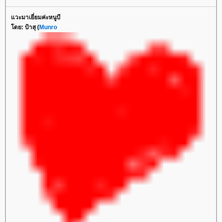
วะมาเยี่ยมค่ะหนูบี
ดย: ป้าสุ (
Munro