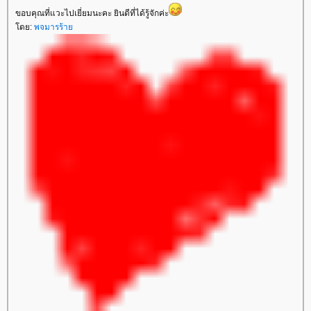
ขอบคุณที่แวะไปเยี่ยมนะคะ ยินดีที่ได้รู้จักค่ะ
ดย:
พจมารร้า