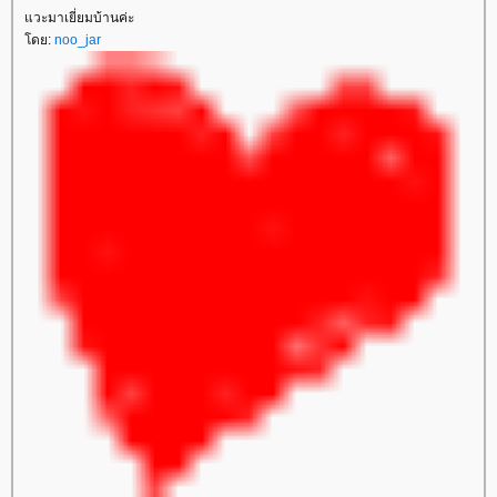
วะมาเยี่ยมบ้านค่ะ
ดย:
noo_jar