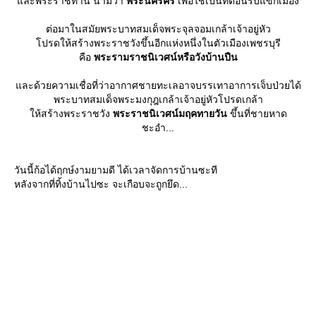
ละพระราชทาน นามว่า
พระนครคีรี
เพื่อใช้เป็นที่ต้อนรับแขกเมือง
ต่อมาในสมัยพระบาทสมเด็จพระจุลจอมเกล้าเจ้าอยู่หัว
ปรดให้สร้างพระราชวังขึ้นอีกแห่งหนึ่งในตัวเมืองเพชรบุรี
คือ
พระรามราชนิเวศน์หรือวังบ้านปืน
ละด้วยความเชื่อที่ว่าอากาศชายทะเลอาจบรรเทาอาการเจ็บป่วยได้
พระบาทสมเด็จพระมงกุฎเกล้าเจ้าอยู่หัวโปรดเกล้า
ห้สร้างพระราชวัง
พระราชนิเวศน์มฤคทายวัน
ขึ้นที่ชายหาด
ชะอำ...
วันนี้ก้อได้ฤกษ์งามยามดี ได้เวลาจัดการบ้านซะที
หลังจากที่ทิ้งบ้านไปซะ จะเกือบจะถูกยึด...