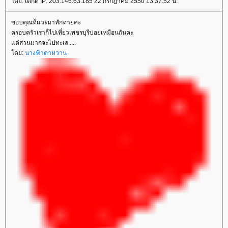
ดย: เด็กดี IP: 203.146.63.185 22 กรกฎาคม 2550 13:37:52 น.
ขอบคุณที่แวะมาทักทายคะ
ครอบครัวเราก็ไปเที่ยวเพชรบุรีบ่อยเหมือนกันคะ
ต่ส่วนมากจะไปทะเล.....
ดย:
นางฟ้าตาหวาน