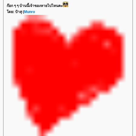
ก๊อก ๆ ๆ บ้านนี้เจ้าของหายไปไหนคะ
ดย: ป้าสุ (
Munro