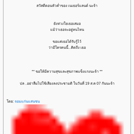
สวัสดีตอนหัวค่ำของ เนเธอร์แลนด์ นะจ้า
ังห่วงใยเธอเสมอ
ม้ว่าเธอจะอยู่หนไหน
ขอแค่เธอได้รับรู้ไว้
ว่ามีใครคนนี้...คิดถึง เธอ
** ขอให้มีความสุขและสุขภาพแข็งแรงนะจ้า **
ปล ..อย่าลืมไปใช้เสียงลงประชามติ ในวันที่ 19 ส.ค 07 กันนะจ้า
ดย:
จอมแก่นแสนซน