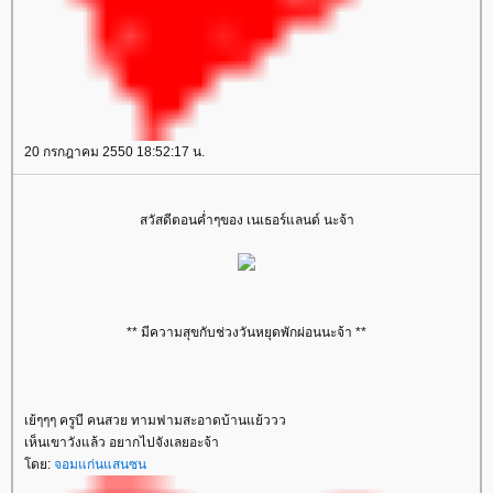
20 กรกฎาคม 2550 18:52:17 น.
สวัสดีตอนค่ำๆของ เนเธอร์แลนด์ นะจ้า
** มีความสุขกับช่วงวันหยุดพักผ่อนนะจ้า **
เย้ๆๆๆ ครูบี คนสวย ทามฟามสะอาดบ้านแย้ววว
เห็นเขาวังแล้ว อยากไปจังเลยอะจ้า
ดย:
จอมแก่นแสนซน