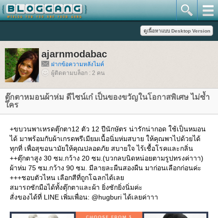
ajarnmodabac
ฝากข้อความหลังไมค์
ผู้ติดตามบล็อก : 2 คน
ตุ๊กตาหมอนผ้าห่ม ดีไซน์เก๋ เป็นของขวัญในโอกาสพิเศษ ไม่ซ้ำ
คร
+ขบวนพาเหรดตุ๊กตา12 ตัว 12 ปีนักษัตร น่ารักน่ากอด ใช้เป็นหมอน
ได้ มาพร้อมกับผ้าเกรดพรีเมียมเนื้อนิ่มห่มสบาย ให้คุณพาไปด้วยได้
ทุกที่ เพื่อสุขอนามัยให้คุณปลอดภัย สบายใจ ไร้เชื้อโรคและกลิ่น
++ตุ๊กตาสูง 30 ซม.กว้าง 20 ซม.(บวกลบนิดหน่อยตามรูปทรงค่าาา)
ผ้าห่ม 75 ซม.กว้าง 90 ซม. มีลายละผืนสองผืน มาก่อนเลือกก่อนค่ะ
+++ชอบตัวไหน เลือกสีที่ถูกโฉลกได้เล
สมารถซักมือได้ทั้งตุ๊กตาและผ้า ยิ่งซักยิ่งนิ่มค่ะ
สั่งของได้ที่ LINE เพิ่มเพื่อน: @hugburi ได้เลยค่าาา