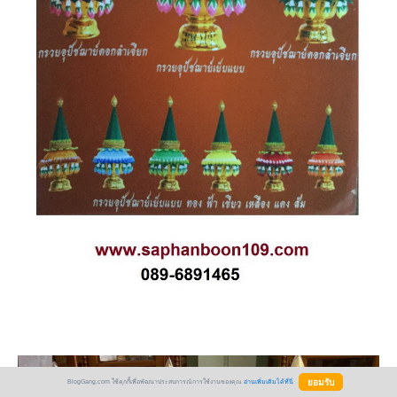
BlogGang.com ใช้คุกกี้เพื่อพัฒนาประสบการณ์การใช้งานของคุณ
อ่านเพิ่มเติมได้ที่นี่