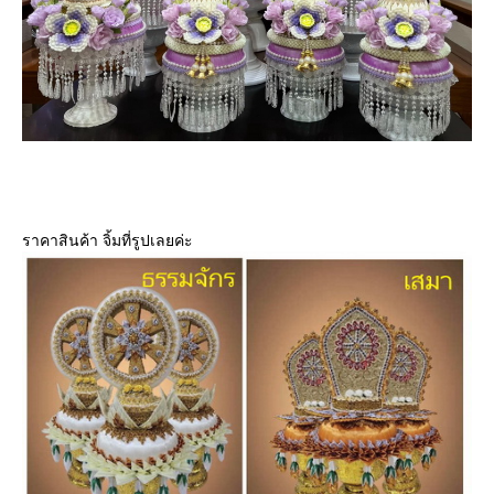
ราคาสินค้า จิ้มที่รูปเลยค่ะ