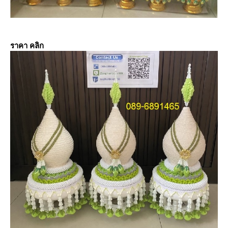
ราคา คลิก