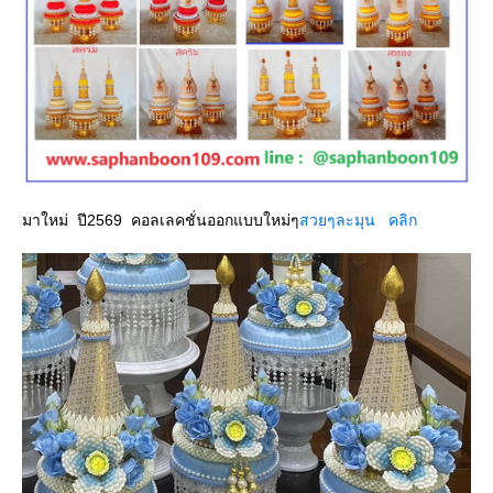
มาใหม่ ปี2569 คอลเลคชั่นออกแบบใหม่ๆ
สวยๆละมุน คลิก