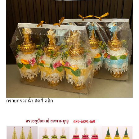
กรวยกรวดน้ำ ลัคกี้ คลิก