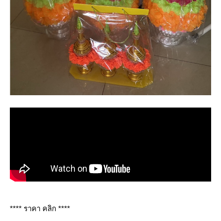
**** ราคา คลิก ****