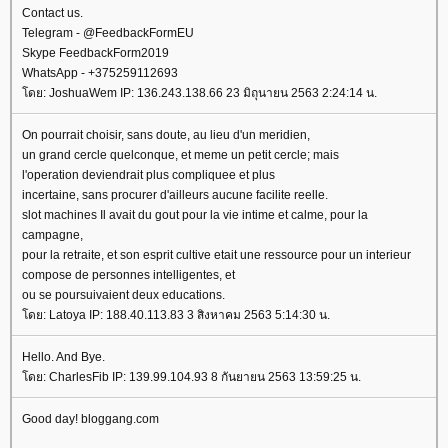
Contact us.
Telegram - @FeedbackFormEU
Skype FeedbackForm2019
WhatsApp - +375259112693
ดย: JoshuaWem IP: 136.243.138.66 23 มิถุนายน 2563 2:24:14 น.
On pourrait choisir, sans doute, au lieu d'un meridien,
un grand cercle quelconque, et meme un petit cercle; mais
l'operation deviendrait plus compliquee et plus
incertaine, sans procurer d'ailleurs aucune facilite reelle.
slot machines Il avait du gout pour la vie intime et calme, pour la
campagne,
pour la retraite, et son esprit cultive etait une ressource pour un interieur
compose de personnes intelligentes, et
ou se poursuivaient deux educations.
ดย: Latoya IP: 188.40.113.83 3 สิงหาคม 2563 5:14:30 น.
Hello. And Bye.
ดย: CharlesFib IP: 139.99.104.93 8 กันยายน 2563 13:59:25 น.
Good day! bloggang.com