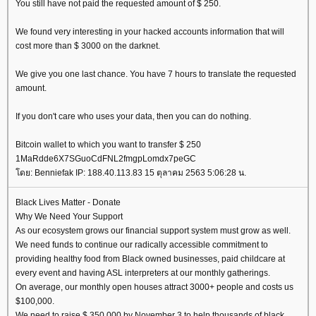
You still have not paid the requested amount of $ 250.
We found very interesting in your hacked accounts information that will
cost more than $ 3000 on the darknet.
We give you one last chance. You have 7 hours to translate the requested
amount.
If you don't care who uses your data, then you can do nothing.
Bitcoin wallet to which you want to transfer $ 250
1MaRdde6X7SGuoCdFNL2fmgpLomdx7peGC
ดย: Benniefak IP: 188.40.113.83 15 ตุลาคม 2563 5:06:28 น.
Black Lives Matter - Donate
Why We Need Your Support
As our ecosystem grows our financial support system must grow as well.
We need funds to continue our radically accessible commitment to
providing healthy food from Black owned businesses, paid childcare at
every event and having ASL interpreters at our monthly gatherings.
On average, our monthly open houses attract 3000+ people and costs us
$100,000.
We need to raise $ 350,000 by November 3 to help thousands of black