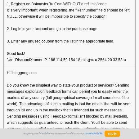
1. Register on BotmasterRu.Com WITHOUT a ref.link / code
It is very important: when registering, the "Ref.number" field should be left
NULL, otherwise it will be impossible to specify the coupon!
2. Log in to your account and go to the purchase page
3. Enter any unused coupon from the list in the appropriate field.
Good luck!
ดย: DiscountXrumer IP: 188.114.59.154 18 กรกฎาคม 2564 20:33:53 น.
Hi! bloggang.com
Do you know the simplest way to state your product or services? Sending
messages exploitation feedback forms can permit you to easily enter the
markets of any country (full geographical coverage for all countries of the
world). The advantage of such a mailing is that the emails that will be sent
through it'll end up in the mailbox that is intended for such messages.
Sending messages using Feedback forms isn't blocked by mail systems,
which suggests it's guaranteed to reach the client. You'll be able to send
your supply to potential customers who were antecedently unprocurable
BlogGang.com ใช้คุกกี้เพื่อพัฒนาประสบการณ์การใช้งานของคุณ
อ่านเพิ่มเติมได้ที่นี่
due to email filters.