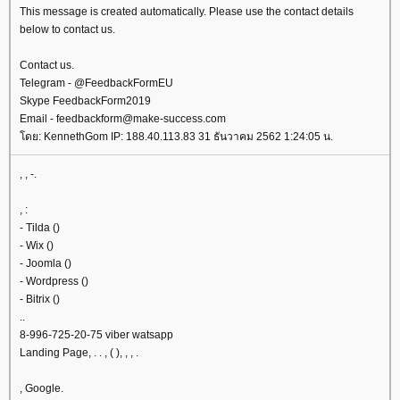
This message is created automatically. Please use the contact details
below to contact us.
Contact us.
Telegram - @FeedbackFormEU
Skype FeedbackForm2019
Email - feedbackform@make-success.com
ดย: KennethGom IP: 188.40.113.83 31 ธันวาคม 2562 1:24:05 น.
, , -.
, :
- Tilda ()
- Wix ()
- Joomla ()
- Wordpress ()
- Bitrix ()
..
8-996-725-20-75 viber watsapp
Landing Page, . . , ( ), , , .
, Google.