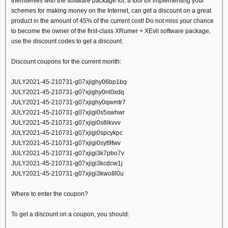
themselves with the software package for, a tool for implementing your
schemes for making money on the Internet, can get a discount on a great
product in the amount of 45% of the current cost! Do not miss your chance
to become the owner of the first-class XRumer + XEvil software package,
use the discount codes to get a discount.
Discount coupons for the current month:
JULY2021-45-210731-g07xjighy06bp1bq
JULY2021-45-210731-g07xjighy0nl0xdq
JULY2021-45-210731-g07xjighy0qwmtr7
JULY2021-45-210731-g07xjigi0s5swhwr
JULY2021-45-210731-g07xjigi0s8ikvvv
JULY2021-45-210731-g07xjigi0spcykpc
JULY2021-45-210731-g07xjigi0syt9fwv
JULY2021-45-210731-g07xjigi3k7pbo7v
JULY2021-45-210731-g07xjigi3kcdcw1j
JULY2021-45-210731-g07xjigi3kwo8l0u
Where to enter the coupon?
To get a discount on a coupon, you should: