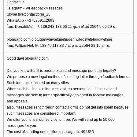
Contact us.
Telegram - @FeedbackMessages
Skype live:contactform_18
WhatsApp - +375259112693
ดย: DonaldMuh IP: 136.243.138.66 11 กุมภาพันธ์ 2564 6:06:29 น.
bloggang.com oiotugorvygivbjfguefiugehiwjfeoswifehgidjwifhge
ดย: WilliamHok IP: 188.40.113.83 7 เมษายน 2564 23:15:24 น.
Good day! bloggang.com
Did you know that it is possible to send message perfectly legally?
We propose a new legal method of sending letter through feedback forms.
Such forms are located on many sites.
When such business offers are sent, no personal data is used, and
messages are sent to forms specifically designed to receive messages
and appeals.
also, messages sent through contact Forms do not get into spam because
such messages are considered important.
We offer you to test our service for free. We will send up to 50,000
messages for you.
The cost of sending one million messages is 49 USD.