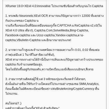
XRumer 19.0+XEvil 4.0:innovative โปรแกรมซับซ้อนสำหรับบุกอะไร Captcha
1. ทรงพลัง Neuronets:XEvil OCR สามารถแก้ปัญหามากกว่า 12000 ที่แตกต่าง
กันประเภทของ Captcha น
รวมถึงเรื่องของเป็นที่นิยมเหมือนของกูเกิ้ล CAPTCHA น ReCaptcha v2,v3(ใน
XEvil 4.0 Ultra เดียว!), Captcha.Com,SolveMedia,Bing-Captcha,
Facebook-captcha และ Ucoz-captcha,Yandex-captcha,ตาย-
captcha,VBulletin-Captcha และอีกมากมายประเภท!
2. มากความเร็วสูงและจำนวนทศนิยม:การยอมความเร็ว 0.01..0.02 ที่สองต่อ
ภาพ(แต่มีแค่ 1 วินาทีในสาธิตเวอร์ชั่น!),
XEvil สามารถเจาะผ่านได้ถ้านี่เป็นการปล้นและแก้ปัญหาอย่างกว้างประเภทของ
captcha กับจำนวนทศนิยมสูง,
ดยไม่มีมันขึ้นอยู่กับ\\ของดับ,ความบิดเบือน,เองมีเสียงแบบอักษร,สีเหรอ
3. ง่ายมากๆส่วนติดต่อผู้ใช้:แค่ 3 หลักของปุ่มจะเริ่มจดจำได้หรอก,
ดังนั้นมันง่ายที่จะใช้กับกว้างเป็คเตอร์โปรแกรมต่างๆของซอ SMM,Analytics,
ก้อนเนื้ออัตโนมัติลงทะเบียน/เขียนข่าว/ส่ง/Bruteforcing/CryptoCurrency ตื่น
ปรแกรม.
สนใจหรอ? ;)
ค่ทำการค้นหาในกูเกิ้ล"XEvil สำหรับอิสระ".