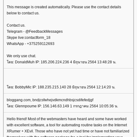
This message is created automatically. Please use the contact details
below to contact us.
Contact us.
Telegram - @FeedbackMessages
Skype live:contactform_18
WhatsApp - +375259112693
We only use chat.
ดย: DonaldMuh IP: 185.206.224.236 4 มิถุนายน 2564 13:48:28 น.
ดย: BobbyMic IP: 188.235.215.140 28 มิถุนายน 2564 12:14:20 น.
bloggang.com, bndjcsfwhejvdkmcndhbsjcsdifefedjgf
ดย: Glennpoume IP: 156.146.63.149 1 กรกฎาคม 2564 10:05:36 น.
Hello friend! Most of the webmasters have heard and some have worked
with excellent software, a tool for automating routine tasks on the Internet
XRumer + XEvil. Those who have not yet had time or have not familiarized