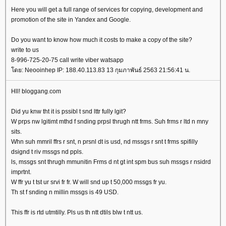
Here you will get a full range of services for copying, development and
promotion of the site in Yandex and Google.
Do you want to know how much it costs to make a copy of the site?
write to us
8-996-725-20-75 call write viber watsapp
ดย: Neooinhep IP: 188.40.113.83 13 กุมภาพันธ์ 2563 21:56:41 น.
Hll! bloggang.com
Did yu knw tht it is pssibl t snd lttr fully lgit?
W prps nw lgitimt mthd f snding prpsl thrugh ntt frms. Suh frms r ltd n mny
sits.
Whn suh mmril ffrs r snt, n prsnl dt is usd, nd mssgs r snt t frms spifilly
dsignd t riv mssgs nd ppls.
ls, mssgs snt thrugh mmunitin Frms d nt gt int spm bus suh mssgs r nsidrd
imprtnt.
W ffr yu t tst ur srvi fr fr. W will snd up t 50,000 mssgs fr yu.
Th st f snding n millin mssgs is 49 USD.
This ffr is rtd utmtilly. Pls us th ntt dtils blw t ntt us.