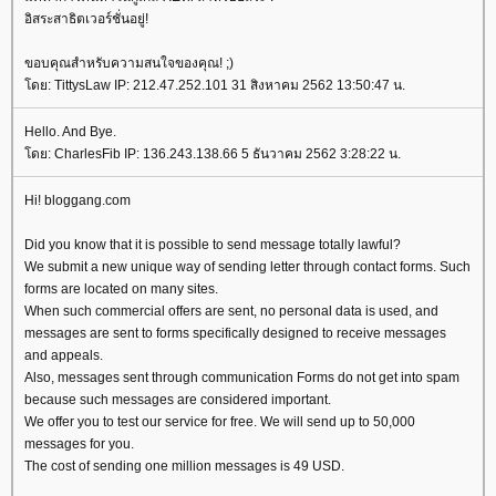
อิสระสาธิตเวอร์ชั่นอยู่!
ขอบคุณสำหรับความสนใจของคุณ! ;)
ดย: TittysLaw IP: 212.47.252.101 31 สิงหาคม 2562 13:50:47 น.
Hello. And Bye.
ดย: CharlesFib IP: 136.243.138.66 5 ธันวาคม 2562 3:28:22 น.
Hi! bloggang.com
Did you know that it is possible to send message totally lawful?
We submit a new unique way of sending letter through contact forms. Such
forms are located on many sites.
When such commercial offers are sent, no personal data is used, and
messages are sent to forms specifically designed to receive messages
and appeals.
Also, messages sent through communication Forms do not get into spam
because such messages are considered important.
We offer you to test our service for free. We will send up to 50,000
messages for you.
The cost of sending one million messages is 49 USD.