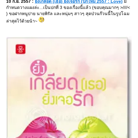
10 ก.ย. 2557 :
ิ่งเกลียด (เธอ) ยิ่งเจอรัก (ปกใหม่ 2557 : Love)
มี
กำหนดวางแผงล่ะ...เป็นปกที่ 3 ของเรื่องนี้แล้ว (ขอบคุณมากๆ >////<
) ขอฝากหนูปาย นายพิรัล และหนุ่มๆ สาวๆ สุดป่วนก๊วนนี้ในรูปโฉม
ล่าสุดไว้ด้วยน้า~