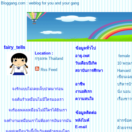
Bloggang.com : weblog for you and your gang
fairy_tells
ข้อมูลทั่วไป
Location :
อายุ-เพศ
female
กรุงเทพ Thailand
วันเดือนปีเกิด
10 พฤษ
Rss Feed
สถาบันการศึกษา
Harvard 
เขียนเฉ
อาชีพ
บริหารบ้
จงรักแบบไม่เคยเจ็บปวดมาก่อน
งานอดิเรก
นั่ง นอน 
ความสนใจ
เรื่องชาว
จงเต้นรำเหมือนไม่มีใครมองเรา
จงร้องเพลงเหมือนไม่มีใครได้ยินเรา
ข้อมูลติดต่อ
หลังไมค์
ฝากข้อค
จงทำงานเหมือนเราไม่ต้องการเงินจากมัน
E-mail
ด้วยจรร
จงอยู่เหมือนวันนี้เป็นวันสุดท้ายของโลก