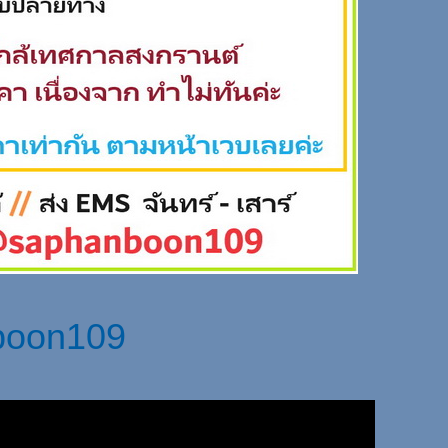
oon109