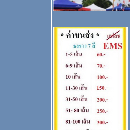
สะพานบุญ
@saphanboon109
ราคาสินค้าสะพาน
บุญ สแกนด้วย QR
CODE
สินค้า สั่งล่วงหน้า
เทียนหอมเต่ามังกร
สะพานบุญ ไลน์ :
@saphanboon109
( เทียน หน้า 2 )
ราคาปี2564 รวม
สินค้าเทศกาลเข้า
พรรษา ราคาสินค้า
เทียนแบบต่างๆ
สะพานบุญพรีเมี่ยม
ราคาสินค้าธูป ร้าน
สะพานบุญ 089-
6891465
ชี้เป้าสินค้า ร้าน
สังฆภัณฑ์
ช่วงCOVID19 ช่วง