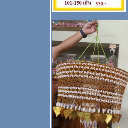
กักตัว จัดบ้าน จัด
หิ้งพระ
ราคาอุปกรณ์งาน
วัด สงกรานต์ 2568
( ธงราว ลูกโลก
สายรุ้ง พวงมโหตร
กระดาษฉลุ )
สะพานบุญ 089-
6891465
ราคาพานพุ่ม
นหลวง + ราชินี
ธงและเสาธง
สะพานบุญ อัพเดท
2567
รูปสินค้าและราคา
ของเครื่องบวช
บบมาตรฐาน -
นิยมทั่วไป รายการ
เครื่องบวช ใช้อะไร
บ้าง
ราคาปี 2565