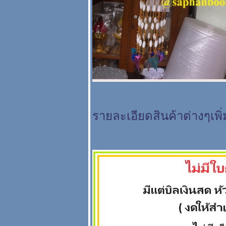
อุปกรณ์ติดเงิน พุ่ม
กฐิน ต้นกฐิน นกยูง
ร่ม ธรรมจักร
พญานาค
@saphanboon109
ชุดกฐินพรีเมี่ยม
รายละเอียดสินค้าต่างๆเพิ