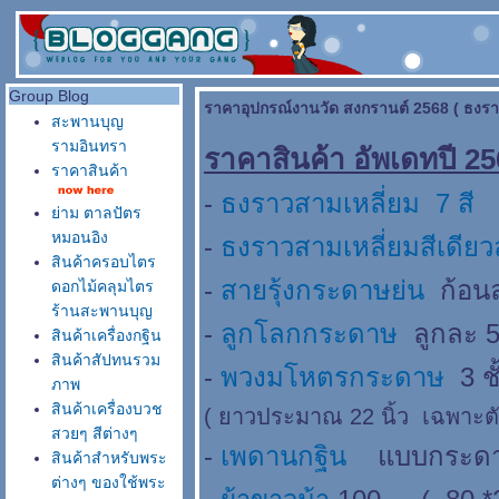
Group Blog
ราคาอุปกรณ์งานวัด สงกรานต์ 2568 ( ธงร
สะพานบุญ
รามอินทรา
ราคาสินค้า อัพเดทปี 2
ราคาสินค้า
-
ธงราวสามเหลี่ยม 7 สี
า
่าม ตาลปัตร
หมอนอิง
-
ธงราวสามเหลี่ยมสีเดียว
สินค้าครอบไตร
-
สายรุ้งกระดาษย่น
ก้อนละ
ดอกไม้คลุมไตร
ร้านสะพานบุญ
-
ลูกโลกกระดาษ
ลูกละ 50
สินค้าเครื่องกฐิน
สินค้าสัปทนรวม
-
พวงมโหตรกระดาษ
3 ชั
ภาพ
สินค้าเครื่องบวช
( ยาวประมาณ 22 นิ้ว เฉพาะต
สวยๆ สีต่างๆ
-
เพดานกฐิน
บบกระดาษ ส
สินค้าสำหรับพระ
ต่างๆ ของใช้พระ