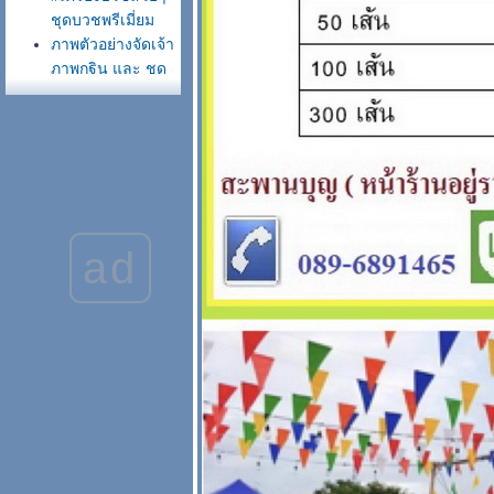
ชุดบวชพรีเมี่ยม
ภาพตัวอย่างจัดเจ้า
ภาพกฐิน และ ชุด
บวช อัลบั้ม ปี 2567
68 #เครื่องกฐิน
สะพานบุญพรีเมี่ยม
ภาพตัวอย่าง ทำ
ราคาให้ลูกค้า
2559-2567 งาน
บวชงานกฐิน
ad
เครื่องกฐินพรีเมี่ยม
ชุดบวชครบชุด
ราคาจัดกฐิน เป็น
เจ้าภาพกฐิน ต้อง
ช้งบเท่าไหร่ ซื้อ
เครื่องกฐินที่ไหนดี
สังฆภัณฑ์ออนไลน์
สะพานบุญ
ส่งลิ้งค์ให้ลูกค้าชุด
บวช เพื่อเป็นข้อมูล