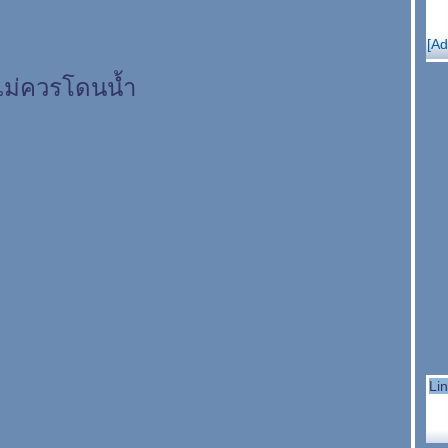
[Ad
 ไม่ควรโดนน้ำ
Li