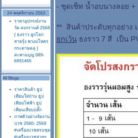
- ชุดเซ็ท น้ำอบนางลอย + 
24 พฤศจิกายน 2563
ราคาอุปกรณ์งาน
** สินค้าประดับทุกอย่าง
วัด สงกรานต์ 2568
( ธงราว ลูกโลก
กเว้น
ธงราว 7 สี เป็น P
สายรุ้ง พวงมโหตร
กระดาษฉลุ )
สะพานบุญ 089-
6891465
All Blogs
ราคาสินค้า ธูป
เทียนใส่ถ่าน ธูป
เทียนไฟฟ้า ธูป
เทียนเสียบปลั๊ก
ภาพตัวอย่างจัดงาน
บวช 2560- 2569
#เครื่องบวชครบชุด
#เครื่องบวชสวยๆ