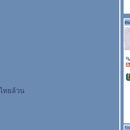
สม
ไทยล้วน
Fr