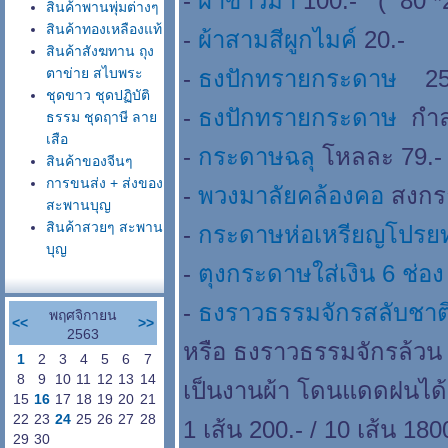
-
ผ้าขาวม้า
100.- ( 80 *
สินค้าพานพุ่มต่างๆ
สินค้าทองเหลืองแท้
-
ผ้าสามสีผูกไมค์
20.-
สินค้าสังฆทาน ถุง
ตาข่าย สไบพระ
-
ธงปักทรายกระดาษ
25
ชุดขาว ชุดปฏิบัติ
-
ธงปักทรายกระดาษ
กำละ
ธรรม ชุดฤาษี ลา
เสือ
-
กระดาษฉลุ
หลละ 79.-
สินค้าของจีนๆ
การขนส่ง + ส่งของ
-
พวงมาลัยคล้องคอ
สงกรา
สะพานบุญ
สินค้าสวยๆ สะพาน
-
กระดาษห่อเหรียญโปรย
บุญ
-
ตุงกระดาษใส่เงิน 6 ช่อง
-
ธงราวธรรมจักรสลับชาต
พฤศจิกายน
<<
>>
2563
หรือ ธงราวธรรมจักรล้วน
1
2
3
4
5
6
7
8
9
10
11
12
13
14
เป็นงานผ้า โดนแดดฝนได
15
16
17
18
19
20
21
22
23
24
25
26
27
28
1 เส้น 200.- / 10 เส้น 180
29
30