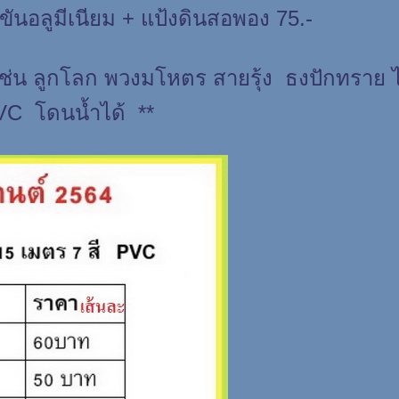
ขันอลูมีเนียม + แป้งดินสอพอง 75.-
 เช่น ลูกโลก พวงมโหตร สายรุ้ง ธงปักทราย
VC โดนน้ำได้ **