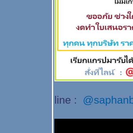
line :
@saphanb