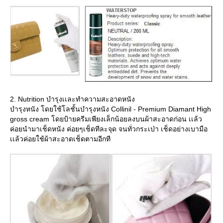
2. Nutrition บำรุงเเละทำความสะอาดหนัง
บำรุงหนัง โดยใช้โลชั้นบำรุงหนัง Collinil - Premium Diamant High
gross cream โดยป้ายครีมเพียงเล็กน้อยลงบนผ้าสะอาดก่อน เเล้ว
ค่อยนำมาเช็ดหนัง ค่อยๆเช็ดทีละจุด จนทั่วกระเป่า เช็ดอย่างเบามือ
เเล้วค่อยใช้ผ้าสะอาดเช็ดตามอีกที