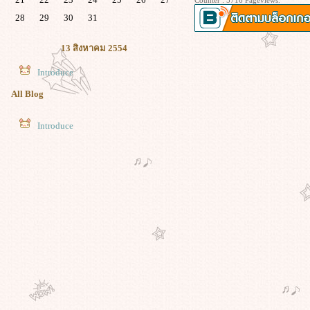
Counter : 5716 Pageviews.
28
29
30
31
13 สิงหาคม 2554
Introduce
All Blog
Introduce