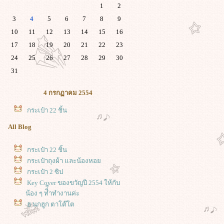
1
2
3
4
5
6
7
8
9
10
11
12
13
14
15
16
17
18
19
20
21
22
23
24
25
26
27
28
29
30
31
4 กรกฏาคม 2554
กระเป๋า 22 ชิ้น
All Blog
กระเป๋า 22 ชิ้น
กระเป๋าถุงผ้า และน้องหอ
กระเป๋า 2 ซิป
Key Cover ของขวัญปี 2554 ให้กับ
น้อง ๆ ที่ืำทำงานค่ะ
ฮ นกฮูก ตาโต๊โต