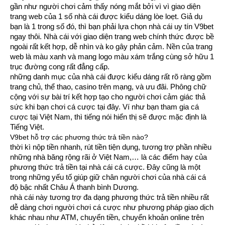
gần như người chơi cảm thấy nóng mắt bởi vì vì giao diện
trang web của 1 số nhà cái được kiểu dáng lòe loẹt. Giả dụ
bạn là 1 trong số đó, thì bạn phải lựa chọn nhà cái uy tín V9bet
ngay thôi. Nhà cái với giao diện trang web chính thức được bề
ngoài rất kết hợp, dễ nhìn và ko gây phản cảm. Nền của trang
web là màu xanh và mang logo màu xám trắng cùng sở hữu 1
trục đường cong rất đẳng cấp.
những danh mục của nhà cái được kiểu dáng rất rõ ràng gồm
trang chủ, thể thao, casino trên mạng, và ưu đãi. Phông chữ
cộng với sự bài trí kết hợp tạo cho người chơi cảm giác thả
sức khi bạn chơi cá cược tại đây. Ví như bạn tham gia cá
cược tại Việt Nam, thì tiếng nói hiển thị sẽ được mặc định là
Tiếng Việt.
V9bet hỗ trợ các phương thức trả tiền nào?
thời kì nộp tiền nhanh, rút tiền tiện dụng, tương trợ phần nhiều
những nhà băng rộng rãi ở Việt Nam,… là các điểm hay của
phương thức trả tiền tại nhà cái cá cược. Đây cũng là một
trong những yếu tố giúp giữ chân người chơi của nhà cái cá
độ bậc nhất Châu Á thanh bình Dương.
nhà cái này tương trợ đa dạng phương thức trả tiền nhiều rất
dễ dàng chơi người chơi cá cược như phương pháp giao dịch
khác nhau như ATM, chuyển tiền, chuyển khoản online trên