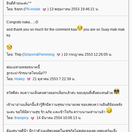
ินดีด้วยนะค่ะ^^
ดย: frann (
FN-inside
) 13 พฤษภาคม 2553 19:46:21 น.
Congrats naka... ;-D
and thank you so much for the comment kaa
you are so Suay mak mak
ka
ดย: Thip (
Siriporn&Flemming
) 10 กรกฎาคม 2553 12:26:05 น.
พ่อเเม่สวยหล่อขนาดนี้
ลูกจะน่ารักขนาดไหนน้อ??
ดย:
Hokey
21 ตุลาคม 2553 7:22:39 น.
สวัสดีค่ะ ลบความเห็นคนพาลออกบล็อกแล้วค่ะ ขอบคุณที่เดือดแทนด้ว
เข้ามาอ่านบล็อกนี้แล้วรู้สึกมีความสุขมากมายเลย ขอแสดงความยินดีย้อนหลัง
นะคะ ขอให้มีความสุข รัก อภัย และเข้าใจกัน ตราบนานเท่านานจ้า
ดย:
thaispicy
14 มีนาคม 2554 10:06:13 น.
ต้องสบายดีน๊า นึกว่าตัวเองอัพบลอคในเฟซก้อไม่คอ่ยเจอเลย เทคแคร์นะจ๊ะ