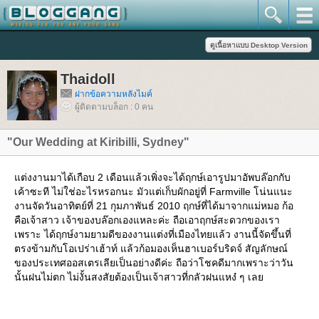
Thaidoll
ฝากข้อความหลังไมค์
ผู้ติดตามบล็อก : 0 คน
"Our Wedding at Kiribilli, Sydney"
ต่งงานมาได้เกือบ 2 เดือนแล้วเพิ่งจะได้ฤกษ์เอารูปมาอัพบล๊อกกับ
เค้าซะที ไม่ใช่อะไรหรอกนะ มัวแต่เก็บผักอยู่ที่ Farmville โน่นแนะ
งานจัดวันอาทิตย์ที่ 21 กุมภาพันธ์ 2010 ฤกษ์ที่ได้มาจากแม่หมอ ก้อ
คือเจ้าสาว เจ้าของบล๊อกเองแหละค่ะ ถือเอาฤกษ์สะดวกของเรา
เพราะ ได้ฤกษ์งามยามดีของงานแต่งที่เมืองไทยแล้ว งานนี้จัดขึ้นที่
ตรงข้ามกับโอเปร่าเฮ้าท์ แล้วก้อมองเห็นฮาเบอร์บริดจ์ สัญลักษณ์
ของประเทศออสเตรเลียเป็นอย่างดีค่ะ ถือว่าโชคดีมากเพราะว่าวัน
นั้นฝนไม่ตก ไม่งั้นสงสัยต้องเป็นเจ้าสาวที่กลัวฝนแหง๋ ๆ เล