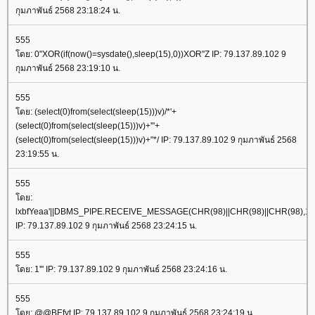
กุมภาพันธ์ 2568 23:18:24 น.
555
ดย: 0"XOR(if(now()=sysdate(),sleep(15),0))XOR"Z IP: 79.137.89.102 9
กุมภาพันธ์ 2568 23:19:10 น.
555
ดย: (select(0)from(select(sleep(15)))v)/*'+
(select(0)from(select(sleep(15)))v)+'"+
(select(0)from(select(sleep(15)))v)+"*/ IP: 79.137.89.102 9 กุมภาพันธ์ 2568
23:19:55 น.
555
ดย:
lxbfYeaa'||DBMS_PIPE.RECEIVE_MESSAGE(CHR(98)||CHR(98)||CHR(98),15)|
IP: 79.137.89.102 9 กุมภาพันธ์ 2568 23:24:15 น.
555
ดย: 1'" IP: 79.137.89.102 9 กุมภาพันธ์ 2568 23:24:16 น.
555
ดย: @@BEfyt IP: 79.137.89.102 9 กุมภาพันธ์ 2568 23:24:19 น.