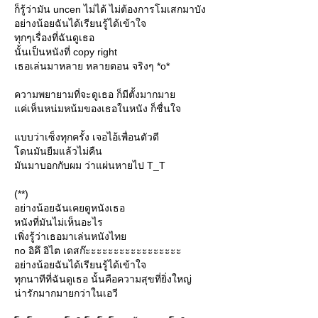
ก็รู้ว่ามัน uncen ไม่ได้ ไม่ต้องการโมเสกมาบัง
อย่างน้อยฉันได้เรียนรู้ได้เข้าใจ
ทุกๆเรื่องที่ฉันดูเธอ
นั้นเป็นหนังที่ copy right
เธอเล่นมาหลาย หลายตอน จริงๆ *o*
ความพยายามที่จะดูเธอ ก็มีตั้งมากมา
ค่เห็นหน่มหน้มของเธอในหนัง ก็ชื่นใจ
บบว่าเซ็งทุกครั้ง เจอไอ้เพื่อนตัวดี
ดนมันยืมแล้วไม่คืน
มันมาบอกกับผม ว่าแผ่นหายไป T_T
(**)
อย่างน้อยฉันเคยดูหนังเธอ
หนังที่มันไม่เห็นอะไร
เพิ่งรู้ว่าเธอมาเล่นหนังไท
no อิคึ อิไต เดสก๊ะะะะะะะะะะะะะะะะะ
อย่างน้อยฉันได้เรียนรู้ได้เข้าใจ
ทุกนาทีที่ฉันดูเธอ นั้นคือความสุขที่ยิ่งใหญ่
น่ารักมากมายกว่าในเอวี