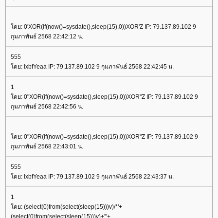
ดย: 0'XOR(if(now()=sysdate(),sleep(15),0))XOR'Z IP: 79.137.89.102 9
กุมภาพันธ์ 2568 22:42:12 น.
555
ดย: lxbfYeaa IP: 79.137.89.102 9 กุมภาพันธ์ 2568 22:42:45 น.
1
ดย: 0"XOR(if(now()=sysdate(),sleep(15),0))XOR"Z IP: 79.137.89.102 9
กุมภาพันธ์ 2568 22:42:56 น.
ดย: 0"XOR(if(now()=sysdate(),sleep(15),0))XOR"Z IP: 79.137.89.102 9
กุมภาพันธ์ 2568 22:43:01 น.
555
ดย: lxbfYeaa IP: 79.137.89.102 9 กุมภาพันธ์ 2568 22:43:37 น.
1
ดย: (select(0)from(select(sleep(15)))v)/*'+
(select(0)from(select(sleep(15)))v)+'"+