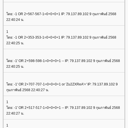
ดย: -1 OR 2+567-567-1=0+0+0+1 IP: 79.137.89.102 9 กุมภาพันธ์ 2568
22:40:24 น.
1
ดย: -1 OR 2+353-353-1=0+0+0+1 IP: 79.137.89.102 9 กุมภาพันธ์ 2568
22:40:25 น.
ดย: -1' OR 2+598-598-1=0+0+0+1 -- IP: 79.137.89.102 9 กุมภาพันธ์ 2568
22:40:25 น.
ดย: -1' OR 2+707-707-1=0+0+0+1 or 'Zu2ZXReA'=' IP: 79.137.89.102 9
กุมภาพันธ์ 2568 22:40:27 น.
1
ดย: -1' OR 2+517-517-1=0+0+0+1 -- IP: 79.137.89.102 9 กุมภาพันธ์ 2568
22:40:27 น.
1