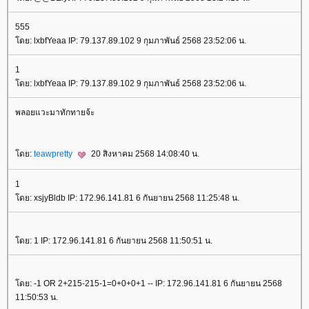
555
ดย: lxbfYeaa IP: 79.137.89.102 9 กุมภาพันธ์ 2568 23:52:06 น.
1
ดย: lxbfYeaa IP: 79.137.89.102 9 กุมภาพันธ์ 2568 23:52:06 น.
พลอยแวะมาทักทายจ้ะ
ดย:
teawpretty
20 สิงหาคม 2568 14:08:40 น.
1
ดย: xsjyBldb IP: 172.96.141.81 6 กันยายน 2568 11:25:48 น.
ดย: 1 IP: 172.96.141.81 6 กันยายน 2568 11:50:51 น.
ดย: -1 OR 2+215-215-1=0+0+0+1 -- IP: 172.96.141.81 6 กันยายน 2568
11:50:53 น.