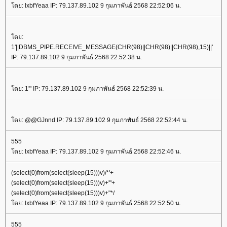
ดย: lxbfYeaa IP: 79.137.89.102 9 กุมภาพันธ์ 2568 22:52:06 น.
ดย:
1'||DBMS_PIPE.RECEIVE_MESSAGE(CHR(98)||CHR(98)||CHR(98),15)||'
IP: 79.137.89.102 9 กุมภาพันธ์ 2568 22:52:38 น.
ดย: 1'" IP: 79.137.89.102 9 กุมภาพันธ์ 2568 22:52:39 น.
ดย: @@GJnnd IP: 79.137.89.102 9 กุมภาพันธ์ 2568 22:52:44 น.
555
ดย: lxbfYeaa IP: 79.137.89.102 9 กุมภาพันธ์ 2568 22:52:46 น.
(select(0)from(select(sleep(15)))v)/*'+
(select(0)from(select(sleep(15)))v)+'"+
(select(0)from(select(sleep(15)))v)+"*/
ดย: lxbfYeaa IP: 79.137.89.102 9 กุมภาพันธ์ 2568 22:52:50 น.
555