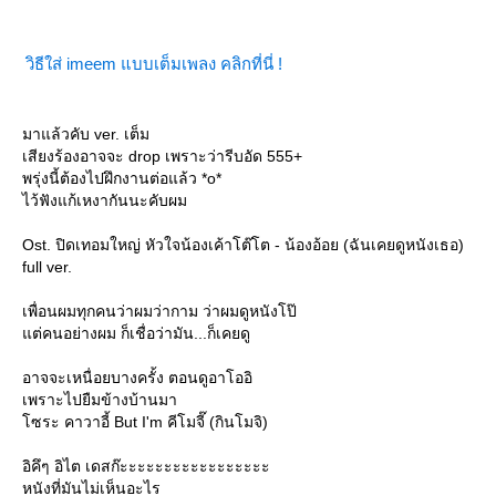
วิธีใส่ imeem แบบเต็มเพลง คลิกที่นี่ !
มาแล้วคับ ver. เต็ม
เสียงร้องอาจจะ drop เพราะว่ารีบอัด 555+
พรุ่งนี้ต้องไปฝึกงานต่อแล้ว *o*
ไว้ฟังแก้เหงากันนะคับผม
Ost. ปิดเทอมใหญ่ หัวใจน้องเค้าโต๊โต - น้องอ้อย (ฉันเคยดูหนังเธอ)
full ver.
เพื่อนผมทุกคนว่าผมว่ากาม ว่าผมดูหนังโป๊
ต่คนอย่างผม ก็เชื่อว่ามัน...ก็เคยดู
อาจจะเหนื่อยบางครั้ง ตอนดูอาโออิ
เพราะไปยืมข้างบ้านมา
ซระ คาวาอี้ But I'm คีโมจี๊ (กินโมจิ)
อิคึๆ อิไต เดสก๊ะะะะะะะะะะะะะะะะะ
หนังที่มันไม่เห็นอะไร