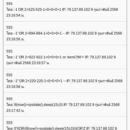
555
ดย: -1 OR 2+525-525-1=0+0+0+1 IP: 79.137.89.102 9 กุมภาพันธ์ 2568
23:16:54 น.
555
ดย: -1' OR 2+894-894-1=0+0+0+1 -- IP: 79.137.89.102 9 กุมภาพันธ์ 2568
23:16:56 น.
555
ดย: -1' OR 2+922-922-1=0+0+0+1 or 'eemi7fI4'=' IP: 79.137.89.102 9
กุมภาพันธ์ 2568 23:16:57 น.
555
ดย: -1" OR 2+220-220-1=0+0+0+1 -- IP: 79.137.89.102 9 กุมภาพันธ์ 2568
23:16:58 น.
555
ดย: if(now()=sysdate(),sleep(15),0) IP: 79.137.89.102 9 กุมภาพันธ์ 2568
23:17:42 น.
555
ดย: 0'XOR(if(now()=sysdate(),sleep(15),0))XOR'Z IP: 79.137.89.102 9