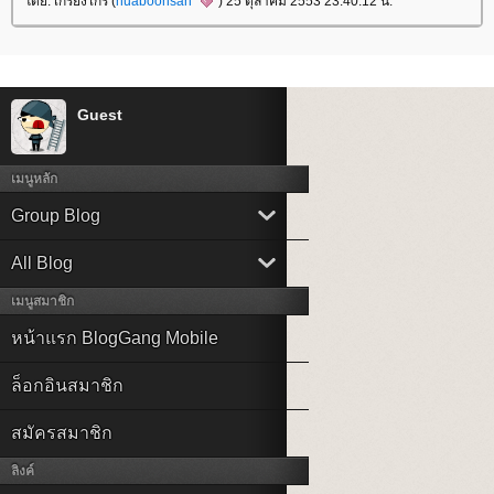
ดย: เกรียงไกร (
huaboonsan
) 25 ตุลาคม 2553 23:40:12 น.
Guest
เมนูหลัก
Group Blog
All Blog
เมนูสมาชิก
หน้าแรก BlogGang Mobile
ล็อกอินสมาชิก
สมัครสมาชิก
ลิงค์