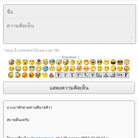
* blog นี้ comment ได้เฉพาะสมาชิก
+
Emotion
+
วะมาทักทายท่านพีนายทิวา
สบายดีนะครับ