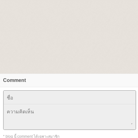
Comment
* blog นี้ comment ได้เฉพาะสมาชิก