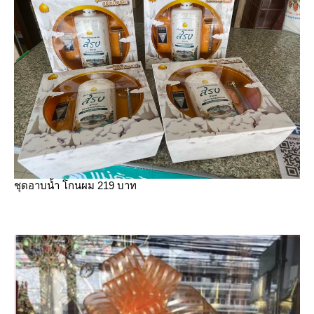
ชุดอาบน้ำ โกนผม 219 บาท