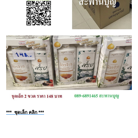
*** ชุดเล็ก คลิก ***