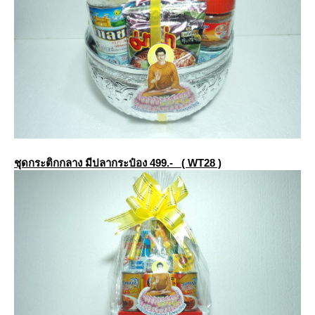
ชุดกระติกกลาง มีปลากระป๋อง 499.- ( WT28 )