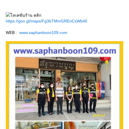
ลเคชั่นร้าน คลิก
https://goo.gl/maps/Fg3bTMmGREnCsWb46
WEB :
www.saphanboon109.com