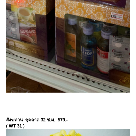
สังฆทาน ชุดถาด 32 ซ.ม. 579.-
( WT 31 )