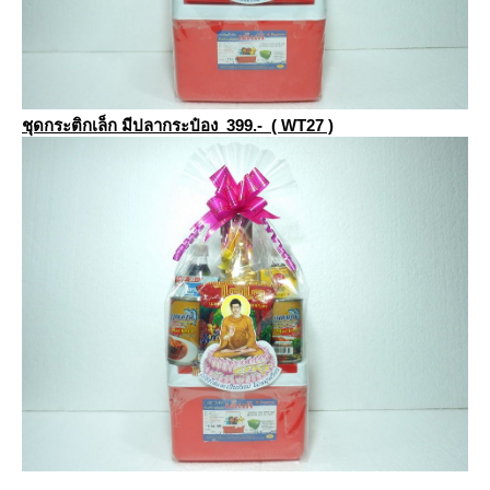
ชุดกระติกเล็ก มีปลากระป๋อง 399.- ( WT27 )