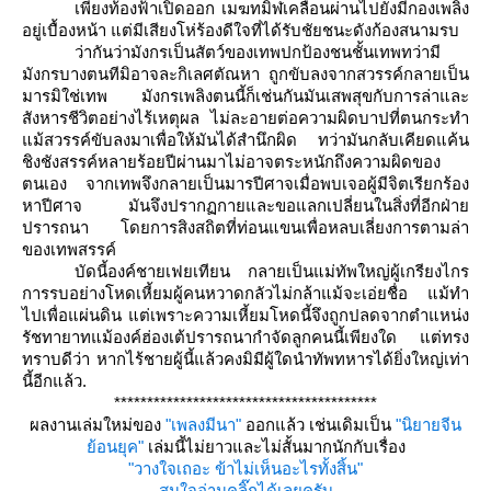
เพียงท้องฟ้าเปิดออก เมฆทมิฬเคลื่อนผ่านไปยังมีกองเพลิง
อยู่เบื้องหน้า แต่มีเสียงโห่ร้องดีใจที่ได้รับชัยชนะดังก้องสนามรบ
ว่ากันว่ามังกรเป็นสัตว์ของเทพปกป้องชนชั้นเทพทว่ามี
มังกรบางตนทีมิอาจละกิเลศตัณหา
ถูกขับลงจากสวรรค์กลายเป็น
มารมิใช่เทพ
มังกรเพลิงตนนี้ก็เช่นกันมันเสพสุขกับการล่าและ
สังหารชีวิตอย่างไร้เหตุผล
ไม่ละอายต่อความผิดบาปที่ตนกระทำ
ม้สวรรค์ขับลงมาเพื่อให้มันได้สำนึกผิด ทว่ามันกลับเคียดแค้น
ชิงชังสรรค์หลายร้อยปีผ่านมาไม่อาจตระหนักถึงความผิดของ
ตนเอง จากเทพจึงกลายเป็นมารปีศาจเมื่อพบเจอผู้มีจิตเรียกร้อง
หาปีศาจ
มันจึงปรากฏกายและขอแลกเปลี่ยนในสิ่งที่อีกฝ่า
ปรารถนา
ดยการสิงสถิตที่ท่อนแขนเพื่อหลบเลี่ยงการตามล่า
ของเทพสรรค์
บัดนี้องค์ชายเฟยเทียน กลายเป็นแม่ทัพใหญ่ผู้เกรียงไกร
การรบอย่างโหดเหี้ยมผู้คนหวาดกลัวไม่กล้าแม้จะเอ่ยชื่อ แม้ทำ
ไปเพื่อแผ่นดิน แต่เพราะความเหี้ยมโหดนี้จึงถูกปลดจากตำแหน่ง
รัชทายาทแม้องค์ฮ่องเต้ปรารถนากำจัดลูกคนนี้เพียงใด แต่ทรง
ทราบดีว่า หากไร้ชายผู้นี้แล้วคงมิมีผู้ใดนำทัพทหารได้ยิ่งใหญ่เท่า
นี้อีกแล้ว
.
****************************************
ผลงานเล่มใหม่ของ
"เพลงมีนา"
ออกแล้ว เช่นเดิมเป็น
"นิยายจีน
้อนยุค"
เล่มนี้ไม่ยาวและไม่สั้นมากนักกับเรื่อง
"วางใจเถอะ ข้าไม่เห็นอะไรทั้งสิ้น"
สนใจอ่านคลิ๊กได้เลยครับ