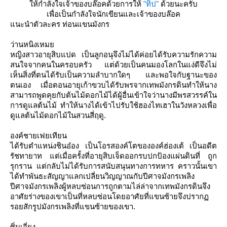
ห้กำลังใจเจ้าของบล๊อคด้วยการให้
"ทิป"
ด้วยนะครับ
เพื่อเป็นกำลังใจนักเขียนและเจ้าของบล๊อค
นะนำตัวละคร ท่อนแขนมังกร
ว่านหนิงเหม
หญิงสาวอายุสิบแปด เป็นลูกอนุจึงไม่ได้ค่อยได้รับความรักความ
สนใจจากคนในครอบครัว แต่ด้วยเป็นคนมองโลกในแง่ดีจึงไม่
เห็นสิ่งที่ตนได้รับเป็นความลำบากใดๆ และพอใจกับฐานะของ
ตนเอง เมื่อตอนอายุเก้าขวบได้รับพรจากเทพมังกรดินทำให้นาง
สามารถพูดคุยกับต้นไม้ดอกไม้ได้ผู้อื่นเข้าใจว่านางมีพรสวรรค์ใน
การดูแลต้นไม้ ทำให้นางได้เข้าไปรับใช้ฮองไทเฮาในวังหลวงเพื่อ
ดูแลต้นไม้ดอกไม้ในสวนสี่ฤดู.
องค์ชายเฟยเทียน
ได้รับตำแหน่งชินอ๋อง เป็นโอรสองค์โตขององค์ฮ่องเต้ เป็นอดีต
รัชทายาท แต่เมื่อครั้งที่อายุสิบเจ็ดออกรบปกป้องแผ่นดินที่ ถูก
รุกราน แต่กลับไม่ได้รับการสนับสนุนทางการทหาร คราวนั้นเขา
ได้ทำพันธะสัญญาแลกเปลี่ยนวิญญาณกับปีศาจมังกรเพลิง
ปีศาจมังกรเพลิงผู้หลบซ่อนการถูกตามไล่ล่าจากเทพมังกรดินจึง
อาศัยร่างของเขาเป็นที่หลบซ่อนโดยอาศัยที่แขนซ้ายจึงปราก
รอยสักรูปมังกรเพลิงที่แขนซ้ายของเขา.
ซิ่นเจี่ยง