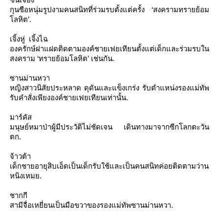
กุนซือหนุ่มรูปงามคนสนิทที่ร่วมรบตั้งแต่ครั้ง
‘สงครามทรายย้อม
ลหิต’
.
เจิ้งหู่ เจิ้งไฉ
องครักษ์ฝาแฝดติดตามองค์ชายเฟยเทียนตั้งแต่เด็กและร่วมรบใน
สงคราม
‘ทรายย้อมโลหิต’
เช่นกัน.
ซานม่านหวา
หญิงสาวนิสัยประหลาด ดุดันและแข็งเกร่ง รับตำแหน่งรองแม่ทัพ
รับคำสั่งเพียงองค์ชายเฟยเทียนเท่านั้น.
มาร์คัส
มนุษย์หมาป่าผู้มีประวัติไม่ชัดเจน เดินทางมาจากซีกโลกตะวัน
ตก.
จ้าวต้า
เด็กชายอายุสิบเอ็ดเป็นเด็กรับใช้และเป็นคนสนิทค่อยติดตามว่าน
หนิงเหมย.
ชากกี
สามีจื่อเหยี่ยนเป็นมือขวาของรองแม่ทัพซานม่านหวา.