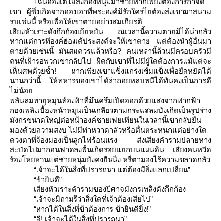
ไฉนฮ่องเต้ไม่ส่งกองหนุมมาช่วยหากเพียงต้องการกำจัด
เขา ผู้ซึ่งเกิดจากฮองเฮาที่พระองค์มิรักใคร่ไยต้องส่งเขามาสนาม
รบเช่นนี้
หรือเพื่อให้เขาตายอย่างสมเกียรติ
เสียงหัวเราะดังกึกก้องเย้ยหยัน ณเวลานี้ความตายมิได้น่ากลัว
หากแต่การที่องค์ฮ่องเต้ประสงค์จะให้เขาตาย แต่ต้องนำผู้อื่นมา
ตายด้วยเช่นนี้
มันสมควรแล้วหรือ? คนเหล่านี้ล้วนมีครอบครัวมี
คนที่เฝ้ารอพวกเขากลับไป ผิดกับเขาที่ไม่มีผู้ใดต้องการแม้แต่จะ
เห็นศพด้วยซ้ำ
!
หากเพียงเขาแข็งแกร่งเข้มแข็งเพื่อยืดหยัดได้
นานกว่านี้
ห้ทหารของเขาได้ล่าถอยหลบหนีได้ทันคงเป็นการดี
ไม่น้อ
พลันลมพายุหมุนท้องฟ้าที่มึนครึมเปิดออกด้วยแสงจากฟากฟ้า
กองเพลิงเบื้องหน้าหมุนเป็นเกลียวตามกระแสลมบังเกิดเป็นรูปร่าง
มังกรขนาดใหญ่ต่อหน้าองค์ชายเฟยเทียนในเวลานี้เขากลับยืน
มองด้วยความสงบ ไม่มีท่าหวาดกลัวหรือตื่นตระหนกแต่อย่างใด
ดวงตาที่จ้องมองเป็นลูกไฟร้อนแรง ส่งเสียงคำรามปลายหาง
สะบัดไปมาก่อนฟาดลงพื้นเกิดรอยแยกบนแผ่นดิน เสียงคนหวีด
ร้องโหยหวนแต่ชายหนุ่มยังคงยืนนิ่ง หรี่ตามองไร้ความขลาดกลัว
“เจ้าจะได้ในสิ่งที่ปรารถนา แต่ต้องมีสิ่งแลกเปลี่ยน”
“ข้ายินดี”
เสียงหัวเราะคำรามของปีศาจมังกรเพลิงดังกึกก้อง
“เจ้าจะมิถามรึว่าสิ่งใดที่เจ้าต้องเสียไป”
“หากได้ในสิ่งที่ข้าต้องการ ข้ายินดียิ่ง
!
”
“ดี
!
เจ้าจะได้ในสิ่งที่ปรารถนา”