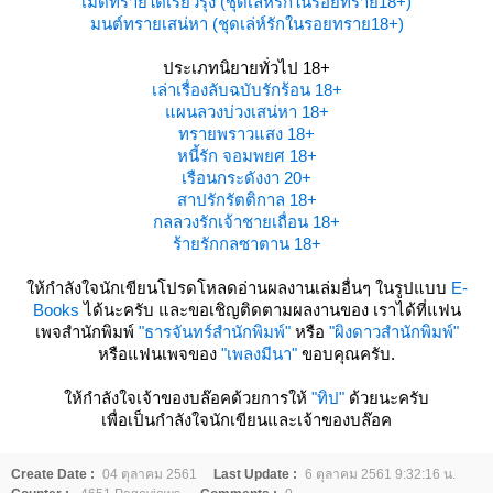
เม็ดทรายใต้เรียวรุ้ง (ชุดเล่ห์รักในรอยทราย18+)
มนต์ทรายเสน่หา (ชุดเล่ห์รักในรอยทราย18+)
ประเภทนิยายทั่วไป 18+
เล่าเรื่องลับฉบับรักร้อน 18+
ผนลวงบ่วงเสน่หา 18+
ทรายพราวแสง 18+
หนี้รัก จอมพยศ 18+
เรือนกระดังงา 20+
สาปรักรัตติกาล 18+
กลลวงรักเจ้าชายเถื่อน 18+
ร้ายรักกลซาตาน 18+
ห้กำลังใจนักเขียนโปรดโหลดอ่านผลงานเล่มอื่นๆ ในรูปแบบ
E-
Books
ได้นะครับ และขอเชิญติดตามผลงานของ เราได้ที่แฟน
เพจสำนักพิมพ์
"ธารจันทร์สำนักพิมพ์"
หรือ
"ผิงดาวสำนักพิมพ์"
หรือแฟนเพจของ
"เพลงมีนา"
ขอบคุณครับ.
ห้กำลังใจเจ้าของบล๊อคด้วยการให้
"ทิป"
ด้วยนะครับ
เพื่อเป็นกำลังใจนักเขียนและเจ้าของบล๊อค
Create Date :
04 ตุลาคม 2561
Last Update :
6 ตุลาคม 2561 9:32:16 น.