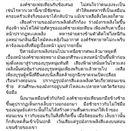
องค์ชายเฟยเทียนรับข้อเสนอ ไม่สนใจว่าตนเองจะเป็น
เช่นไรหากเวลานี้เขามีชัยชนะ
ทำให้พลทหารที่เป็นเสมือน
ครอบครัวแท้จริงของเขาได้กลับบ้าน
ม้เขาเหลือสิ่งใดเลยก็ตาม
เสียงคำรามของมังกรเพลิงดังกึกก้อง ร่างมังกรเพลิงโผขึ้น
ท้องฟ้า
พ่นไฟใส่ฝ่ายศัตรูขององค์ชายเฟยเทียน
เพียงพริบตาเบื้อง
หน้าปรากฎทะเลเพลิง
ทหารฝ่ายตรงข้ามตัวติดไฟวิ่งหนีกัน
อลหม่านกลิ่นเนื้อไหม้คละคลุ้งในอากาศ องค์รัชทายาทไม่กะพริบ
ตาจ้องมองสิ่งที่อยู่เบื้องหน้า มุมปากยกยิ้ม
ปีศาจมังกรเพลิงร่อนไปมาเหนือซากศพแล้วมาหยุดที่
เบื้องหน้าองค์ชายเฟยหยาง
มันผงกศีรษะแหงนหน้าบินขึ้นฟ้าก่อน
พุ่งดิ่งลงมาสู่ร่างของบุรุษหนุ่มทันที
เสียงฟ้าผ่าสนั่นหวั่นไหวแสง
เพลิงนั้นห่อหุ้มร่างของบุรุษหนุ่มเพียงพริบตาแล้วหายไป
เหลือ
เพียงบุรุษผู้หนึ่งที่ยืนสงบนิ่งเสื้อคล้ายถูกฉีกขาดจนเปิดเปลือ
เรือนร่างท่อนบน
ปรากฏรูปมังกรสีแดงเพลิงตวัดเกี่ยวท่อนแขน
ซ้าย ส่วนศีรษะของมังกรอยู่บนหัวไหล่และปลายหางตวัดรัดรอบ
ข้อมือ
นิ่งนานเหมือนชั่วกัปกัลป์ องค์ชายเฟยเทียนยกมือข้างซ้า
ขึ้นดูปรากฏเห็นกรงเล็บยาวงอกออกมา
มือซ้ายราวกับไม่ใช่มือ
ของมนุษย์แต่กระนั้นก็ไม่ได้สร้างความตื่นตระหนกให้เจ้าของ
ท่อนแขน
ราวกับยอมรับในสิ่งที่เกิดขึ้น
เมื่อจิตยอมรับ เล็บยาวนั้น
ก็กลับหดสั้นเข้าเป็นปกติ
เว้นเสียแต่รูปมังกรเพลิงสีแดงบนท่อน
ขนซ้ายของเขา