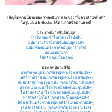
เชิญติดตามนิยายของ "เพลงมีนา" และของ "ผิงดาวสำนักพิมพ์"
นรูปแบบ E-Books ได้ตามรายชื่อด้านล่างนี้
ประเภทนิยายจีนย้อนยุค
วางใจเถอะ ข้าไม่เห็นอะไรทั้งสิ้น
บุปผาร่ายรัก (นิยายจีนย้อนยุค) 18+
บุปผาต้องมนตร์ (ภาคต่อบุปผาร่ายรัก)
ท่อนแขนมังกร
ลิขิตรัก จอมใจพยัคฆ์
ประเภทนิยายซีรีย์
บ่วงรักเทพบุตรมาเฟีย (ชุดดวงใจมาเฟีย 18+)
เล่ห์วิวาห์เจ้าชายมาเฟีย (ชุดดวงใจมาเฟีย18+)
กับดักรักสุภาพบุรุษมาเฟีย (ชุดดวงใจมาเฟีย18+)
ปรารถนาแห่งฟาโรห์ (ชุดบัลลังก์ไอยคุปต์18+)
ไฟรักบัลลังก์ฟาโรห์ (ชุดบัลลังก์ไอยคุปต์18+)
ทาสรักลำน้ำไนล์ (ชุดบัลลังก์ไอยคุปต์18+)
ลิขิตรักในเพลิงทราย (ชุดเล่ห์รักในรอยทราย18+)
เล่ห์รักจรัสทราย (ชุดเล่ห์รักในรอยทราย18+)