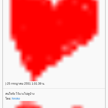
) 25 กรกฎาคม 2551 1:01:39 น.
สนใจจัง ไว้แวะไปดูบ้าง
ดย:
hiroko