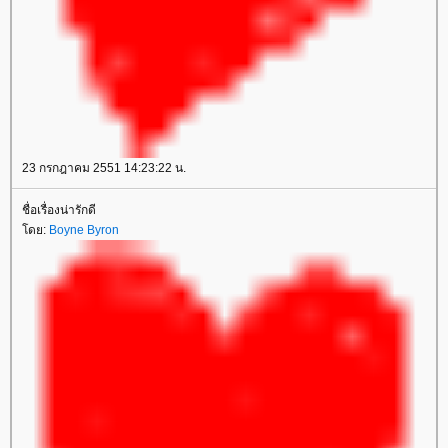
23 กรกฎาคม 2551 14:23:22 น.
ชื่อเรื่องน่ารักดี
ดย:
Boyne Byron