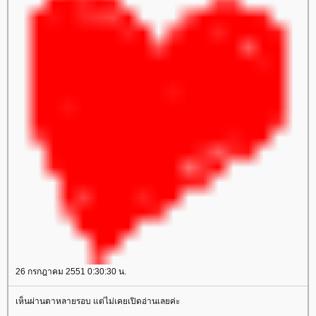
26 กรกฎาคม 2551 0:30:30 น.
เห็นผ่านตาหลายรอบ แต่ไม่เคยเปิดอ่านเลยค่ะ