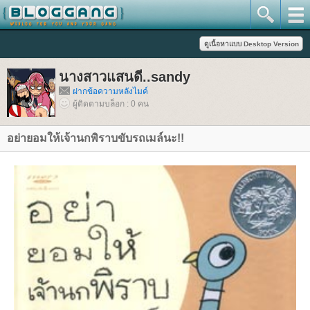
นางสาวแสนดี..sandy
ฝากข้อความหลังไมค์
ผู้ติดตามบล็อก : 0 คน
อย่ายอมให้เจ้านกพิราบขับรถเมล์นะ!!