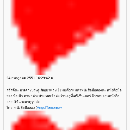
24 กรกฎาคม 2551 16:29:42 น.
สวัสดีค่ะ มาเคาะประตูเชิญมาแวะเยี่ยมบล๊อกแม่ค้าหนังสือมือสองค่ะ หนังสือมือ
สอง นำเข้า ภาษาต่างประเทศเจ้าค่ะ ร้านอยู่ที่เสรีเซ็นเตอร์ ถ้าชอบอ่านหนังสือ
อยากให้แวะมาดูรูปค่ะ
ดย: หนังสือมือสอง (
AngelTomorrow