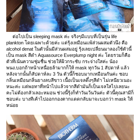
ต่อไปเป็น sleeping mask ค่ะ จริงๆมีแบบที่เป็นรุ่น life
plankton โดยเฉพาะด้วยค่ะ แต่รุ้งเหมือนแพ้ส่วนผสมตัวนึง คือ
alcohol denat ในตัวนั้นมีส่วนผสมอยู่ รุ้งเลยเปลี่ยนมาลองใช้ตัวนี้
เป็น mask สีดำ Aquasource Everplump night ค่ะ โดยรวมก็คือ
ตัวที่เน้นความชุ่มชื่น ช่วยให้ผิวกระชับ กระจ่างใสค่ะ น้อง
พนง.บอกถ้าหน้าเหนื่อยล้ามากก็ให้ mask ทุกวัน 1 สัปดาห์ แล้ว
หลังจากนั้นก็สัปดาห์ละ 3 วัน ตัวนี้ก็ชอบมากเหมือนกันค่ะ ชอบ
กลิ่นเหมือนกลิ่นยางลบสีขาว เนื้อเป็นเจลดึ๋งๆสีดำ ไม่เหนียวเนอะ
หนะค่ะ แต่พอทาที่หน้าไปแล้วจากสีดำมันก็เป็นเจลใสไปเลยนะ
คะไม่ต้องกลัวเลอะหมอน ช่วงนี้รุ้งก็ทำวันเว้นวันค่ะ ตัวนี้คุณสามีก็
ชอบค่ะ บางทีเค้าไปออกกองตากแดดกลับมาจะบอกว่า mask ให้
หน่อ