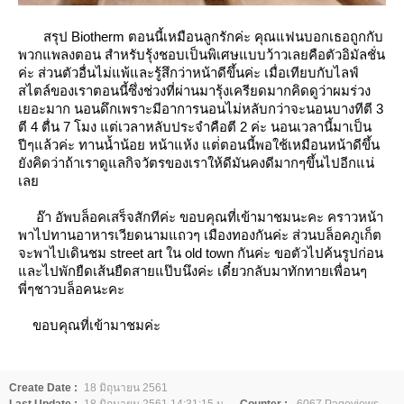
สรุป Biotherm ตอนนี้เหมือนลูกรักค่ะ คุณแฟนบอกเธอถูกกับ
พวกแพลงตอน สำหรับรุ้งชอบเป็นพิเศษแบบว้าวเลยคือตัวอิมัลชั่น
ค่ะ ส่วนตัวอื่นไม่แพ้และรู้สึกว่าหน้าดีขึ้นค่ะ เมื่อเทียบกับไลฟ์
สไตล์ของเราตอนนี้ซึ่งช่วงที่ผ่านมารุ้งเครียดมากคิดดูว่าผมร่วง
เยอะมาก นอนดึกเพราะมีอาการนอนไม่หลับกว่าจะนอนบางทีตี 3
ตี 4 ตื่น 7 โมง แต่เวลาหลับประจำคือตี 2 ค่ะ นอนเวลานี้มาเป็น
ปีๆแล้วค่ะ ทานน้ำน้อย หน้าแห้ง แต่่ตอนนี้พอใช้เหมือนหน้าดีขึ้น
ังคิดว่าถ้าเราดูแลกิจวัตรของเราให้ดีมันคงดีมากๆขึ้นไปอีกแน่
เล
อ๊า อัพบล็อคเสร็จสักทีค่ะ ขอบคุณที่เข้ามาชมนะคะ คราวหน้า
พาไปทานอาหารเวียดนามแถวๆ เมืองทองกันค่ะ ส่วนบล็อคภูเก็ต
จะพาไปเดินชม street art ใน old town กันค่ะ ขอตัวไปค้นรูปก่อน
ละไปพักยืดเส้นยืดสายแป๊บนึงค่ะ เดี๋ยวกลับมาทักทายเพื่อนๆ
พี่ๆชาวบล็อคนะคะ
ขอบคุณที่เข้ามาชมค่ะ
Create Date :
18 มิถุนายน 2561