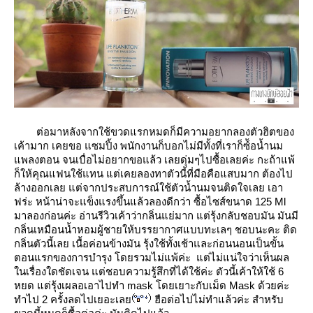
ต่อมาหลังจากใช้ขวดแรกหมดก็มีความอยากลองตัวฮิตของ
เค้ามาก เคยขอ แซมปิ้ง พนักงานก็บอกไม่มีทั้งที่เราก็ซ์้อน้ำนม
พลงตอน จนเบื่อไม่อยากขอแล้ว เลยดุ่มๆไปซื้อเลยค่ะ กะถ้าแพ้
ก็ให้คุณแฟนใช้แทน แต่เคยลองทาตัวนี้ที่มือคือแสบมาก ต้องไป
ล้างออกเลย แต่จากประสบการณ์ใช้ตัวน้ำนมจนติดใจเลย เอา
ฟร่ะ หน้าน่าจะแข็งแรงขึ้นแล้วลองดีกว่า ซื้อไซส์ขนาด 125 Ml
มาลองก่อนค่ะ อ่านรีวิวเค้าว่ากลิ่นแย่มาก แต่รุ้งกลับชอบมัน มันมี
กลิ่นเหมือนน้ำหอมผู้ชายให้บรรยากาศแบบทะเลๆ ชอบนะคะ ติด
กลิ่นตัวนี้เลย เนื้อค่อนข้างมัน รุ้งใช้ทั้งเช้าและก่อนนอนเป็นขั้น
ตอนแรกของการบำรุง โดยรวมไม่แพ้ค่ะ แต่ไม่แน่ใจว่าเห็นผล
นเรื่องใดชัดเจน แต่ชอบความรู้สึกที่ได้ใช้ค่ะ ตัวนี้เค้าให้ใช้ 6
หยด แต่รุ้งเผลอเอาไปทำ mask โดยเยาะกับเม็ด Mask ด้วยค่ะ
ทำไป 2 ครั้งลดไปเยอะเล
ฮือต่อไปไม่ทำแล้วค่ะ สำหรับ