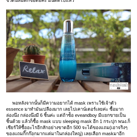
ขวดนี้หมดก็ซื้อต่อค่ะ มันติดไปแล้ว
พอหลังจากนั้นก็มีความอยากได้ mask เพราะใช้เจ้าตัว
essence มาทำมันเปลืองมาก เลยไปเคาน์เตอร์เลยค่ะ ซื้อมาก
ล่องนึง กล่องนึงมี 6 ชิ้นค่ะ แต่ถ้าซ์้อ eveandboy มีแยกขายเป็น
ชิ้นด้วย แล้วก็ซื้อ mask แบบ sleeping mask อีก 1 กระปุก พนง.ก็
เชียร์ให้ซื้ออะไรอีกสักอย่างขาดอีก 500 จะได้ของแถม(เอาจริงๆ
ของแถมกิ๊กก๊อกมากแต่มาในกล่องใหญ่) เลยเลือก maskมาอีก