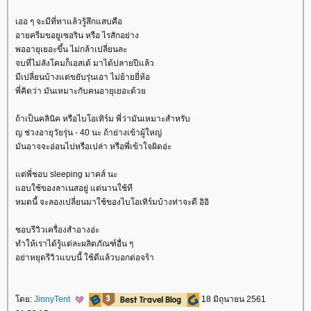
เออ ๆ จะมีที่ทาแล้วรู้สึกแสบคือ
อายครีมขอยูเซอริน หรือ ไรสักอย่าง
พออายุเยอะขึ้น ไม่กล้าเปลี่ยนละ
จบที่ไม่ลังโคมก็เอสเต้ มาได้ปลายปีแล้ว
มีเปลี่ยนบ้างแต่ขยับรุ่นเอา ไม่ย้ายยี่ห้อ
พี่คิดว่า มันเหมาะกับคนอายุเยอะด้ว
ถ้าเป็นคลินิค หรือไบโอเทิร์ม พี่ว่ามันเหมาะสำหรับ
ญ ช่วงอายุวัยรุ่น - 40 นะ ถ้าย่างเข้าผู้ใหญ่
มันอาจจะอ่อนไปหรือเปล่า หรือพี่เข้าใจผิดอ่ะ
ต่พี่ชอบ sleeping มาคส์ นะ
อบใช้ของลาเนสอยู่ แต่นานใช้ที
หมดนี้ จะลองเปลี่ยนมาใช้ของไบโอเทิร์มบ้างท่าจะดี อิอิ
ชอบรีวิวเครื่องสำอางอ่ะ
ทำให้เราได้รู้แต่ละผลิตภัณฑ์อื่น ๆ
อย่าหยุดรีวิวแบบนี้ ใช้ดีแล้วบอกต่อจร้า
ดย:
JinnyTent
18 มิถุนายน 2561