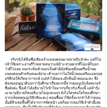
จริงๆรุ้งได้ยินชื่อเสียงเจ้าแพลงตอนมาหลายปีแล้วค่ะ แต่ก็ไม่
กล้าใช้เพราะอ่านรีวิวหลายคนว่าแพ้บ้าง ส่วนพวกที่ไม่แพ้ก็บอก
ว่่าดีไปเลย จนกระทั่งเค้าออกเป็นตัวอิมัลชั่นเหมือนครีมน้ำนม
พลงตอนสำหรับคนแพ้ง่าย เค้าบอกว่าไม่ใส่น้ำหอมหรือแอลกอฮ
อร์ที่ก่อให้เกิดอาการแพ้ (แต่ถ้าได้ดมจะมีกลิ่นน้ำหอมนะคะ ซึ่ง
ต้องขออนุญาติบอกว่ารุ้งศึกษาเรื่องพวกนี้จากคุณปูเป้บล็อคเกอร์
ชื่อดังค่ะ ซึ่งเค้าได้อธิบายไว้เข้าใจมากๆเกี่ยวกับเรื่องนี้ แต่ถ้ารุ้ง
เอามาอธิบายก็คงอธิบายไม่ถูกคงงงๆ ยังไงใครสนใจก็ลองศึกษา
จากบล็อคคุณปูเป้อีกทีนะคะ) ตอนซื้อมาใช้ครั้งแรกจำได้ว่าตอน
นั้นมีสิวเห่อขึ้นที่ได้จากการขัดหน้า แต่ก็อยากลองใช้เจ้าตัวนี้เล