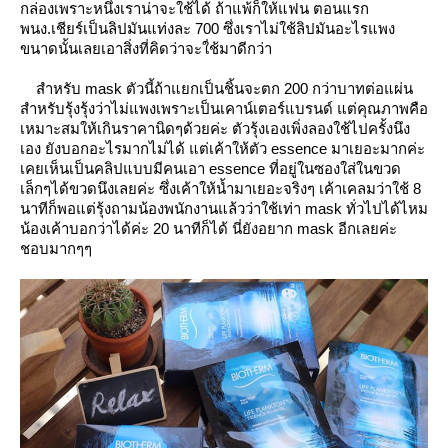
กล่องเพราะหนึ่งเราน่าจะใช้ได้ ถ้าแพ้ก็ให้แฟน ตอนแรก
พนง.เชียร์เป็นลิปมันแท่งละ 700 ซึ่งเราไม่ใช้ลิปมันอะไรแพง
ขนาดนั้นเลยเอาสิ่งที่คิดว่าจะใ่ช้มาดีกว่า
สำหรับ mask ตัวนี้ถ้าแยกเป็นชิ้นจะตก 200 กว่าบาทต่อแผ่น
สำหรับรุ้งรุ้งว่าไม่แพงเพราะเป็นเคาน์เตอร์แบรนด์ แต่คุณภาพคือ
เหมาะสมให้เกินราคานิดๆด้วยค่ะ ตัวรุ้งเองเพิ่งลองใช้ไปครั้งนึง
เอง ยังบอกอะไรมากไม่ได้ แต่เค้าให้ตัว essence มาเยอะมากค่ะ
เคยเห็นเป็นคลิปแบบมีคนเอา essence ที่อยู่ในซองใส่ในขวด
เล็กๆได้ขวดนึงเลยค่ะ ซึ่งเค้าให้น้ำมาเยอะจริงๆ เค้าเคลมว่าใช้ 8
นาทีก็พอแต่รุ้งถามน้องพนักงานแล้วว่าใช้เท่า mask ทั่วไปได้ไหม
น้องเค้าบอกว่าได้ค่ะ 20 นาทีก็ได้ นี่ยังอยาก mask อีกเลยค่ะ
ชอบมากๆๆ