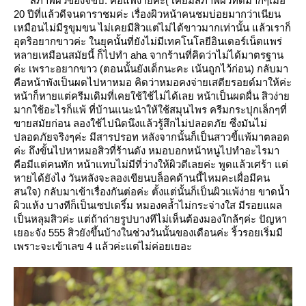
สภาพผิวของจขบ. คือแพ้ง่ายค่ะ( เคยมีสภาพผิวที่ดีมากๆเมื่อ
20 ปีที่แล้วดีจนดาราชมค่ะ เรื่องผิวหน้าคนชมบ่อยมากว่าเนียน
เหมือนไม่มีรูขุมขน ไม่เคยมีสิวแต่ไม่ได้ขาวมากเท่านั้น แล้วเราก็
อุตริอยากขาวค่ะ ในยุคนั้นที่ยังไม่มีเทคโนโลยีอินเตอร์เน็ตแพร่
หลายเหมือนสมัยนี้ ก็ไปทำ aha จากร้านที่คิดว่าไม่ได้มาตรฐาน
ค่ะ เพราะอยากขาว (ตอนนั้นยังเด็กนะคะ เน้นถูกไว้ก่อน) กลับมา
คือหน้าพังเป็นผดไปหาหมอ คิดว่าหมอคงจ่ายเสตียรอยด์มาให้ค่ะ
หน้าก็หายแต่ครีมเดิมที่เคยใช้ใช้ไม่ได้เลย หน้าเป็นผดผื่น สิวง่า
มากใช้อะไรก็แพ้ ที่บ้านแนะนำให้ใช้สมุนไพร ครีมกระปุกเล็กๆที่
ขายสมัยก่อน ลองใช้ไปนิดนึงแล้วรู้สึกไม่ปลอดภัย ซึ่งมันไม่
ปลอดภัยจริงๆค่ะ มีสารปรอท หลังจากนั้นก็เป็นสาวขี้แพ้มาตลอด
ค่ะ ถึงขั้นไปหาหมอสิวที่ร้านดัง หมอบอกหน้าหนูไปทำอะไรมา
คือมีแต่คนทัก หน้าแทบไม่มีที่ว่างให้ผิวดีเลยค่ะ พูดแล้วเศร้า แต่
หายได้ยังไง วันหลังจะลองเขียนบล็อคด้านนี้ไหมคะเผื่อมีคน
สนใจ) กลับมาเข้าเรื่องกันต่อค่ะ ตั้งแต่นั้นก็เป็นผิวแพ้ง่าย ขาดน้ำ
ผิวแห้ง บางทีก็เป็นเซปเดริ์ม หมองคล้ำไม่กระจ่างใส มีรอยแผล
เป็นหลุมสิวค่ะ แต่ถ้าถ่ายรูปบางทีไม่เห็นต้องมองใกล้ๆค่ะ ปัญหา
เยอะจัง 555 สิวยังขึ้นบ้างในช่วงวันนั้นของเดือนค่ะ ริ้วรอยเริ่มมี
เพราะจะเข้าเลข 4 แล้วค่ะแต่ไม่ค่อยเยอะ