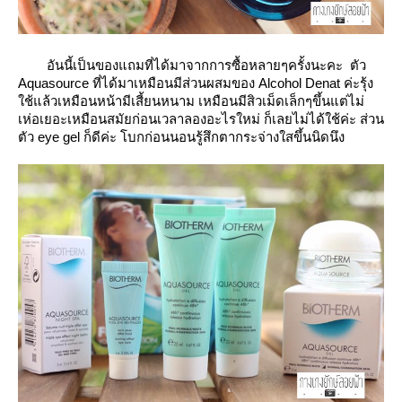
อันนี้เป็นของแถมที่ได้มาจากการซื้อหลายๆครั้งนะคะ ตัว
Aquasource ที่ได้มาเหมือนมีส่วนผสมของ Alcohol Denat ค่ะรุ้ง
ช้แล้วเหมือนหน้ามีเสี้ยนหนาม เหมือนมีสิวเม็ดเล็กๆขึ้นแต่ไม่
เห่อเยอะเหมือนสมัยก่อนเวลาลองอะไรใหม่ ก็เลยไม่ได้ใช้ค่ะ ส่วน
ตัว eye gel ก็ดีค่ะ โบกก่อนนอนรู้สึกตากระจ่างใสขึ้นนิดนึง