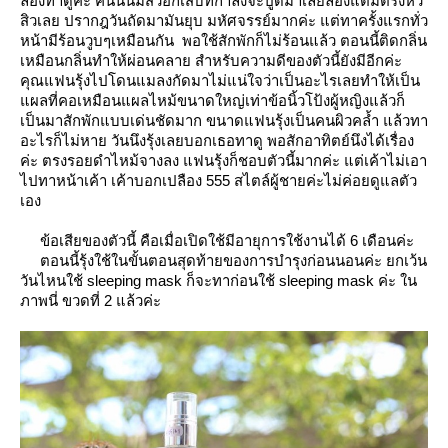
ลองทาดูค่ะ คืนนั้นมีสิวอักเสบที่กำลังจะปูดมาเลยลองแต้มตรงหัว
สิวเลย ปรากฎวันถัดมามันยุบ มหัศจรรย์มากค่ะ แต่ทาครั้งแรกทั่ว
หน้ามีร้อนวูบๆเหมือนกัน พอใช้สักพักก็ไม่ร้อนแล้ว ตอนนี้ติดกลิ่น
เหมือนกลิ่นทำให้ผ่อนคลาย สำหรับความดีของตัวนี้ยังมีอีกค่ะ
คุณแฟนรุ้งไปโดนแมลงกัดมาไม่แน่ใจว่าเป็นอะไรเลยทำให้เป็น
ผลที่คอเหมือนแผลไหม้ขนาดใหญ่เท่าข้อนิ้วโป้งผู้หญิงแล้วก็
เป็นมาสักพักแบบเด่นชัดมาก ขนาดแฟนรุ้งเป็นคนผิวคล้ำ แล้วทา
อะไรก็ไม่หาย วันนึงรุ้งเลยบอกเธอทาดู พอสักอาทิตย์นึงได้เรื่อง
ค่ะ ตรงรอยดำไหม้จางลง แฟนรุ้งก็ชอบตัวนี้มากค่ะ แต่เค้าไม่เอา
ไปทาหน้าเค้า เค้าบอกเปลือง 555 สไตล์ผู้ชายค่ะไม่ค่อยดูแลตัว
เอง
ข้อเสียของตัวนี้ คือเมื่อเปิดใช้มีอายุการใช้งานได้ 6 เดือนค่ะ
ตอนนี้รุ้งใช้ในขั้นตอนสุดท้ายของการบำรุงก่อนนอนค่ะ ยกเว้น
วันไหนใช้ sleeping mask ก็จะทาก่อนใช้ sleeping mask ค่ะ ใน
ภาพนี่ ขวดที่ 2 แล้วค่ะ