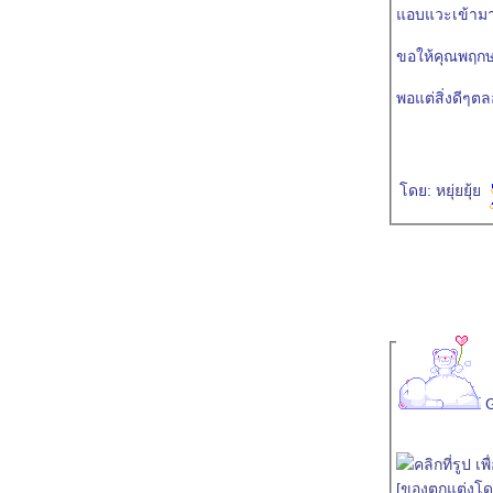
อบแวะเข้ามาอย
ขอให้คุณพฤก
พอแต่สิ่งดีๆตล
ดย:
หยุ่ยยุ้
[ของตกแต่งโด