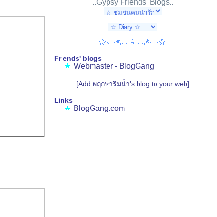
..Gypsy Friends' Blogs..
Friends' blogs
Webmaster - BlogGang
[Add พฤกษาริมน้ำ's blog to your web]
Links
BlogGang.com