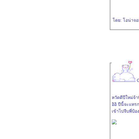
ดย:
อน่าจอ
หวัดดีปีใหม่จ้า
อิอิ ปีนี้จะ
เข้าไปจีบพี่ป้