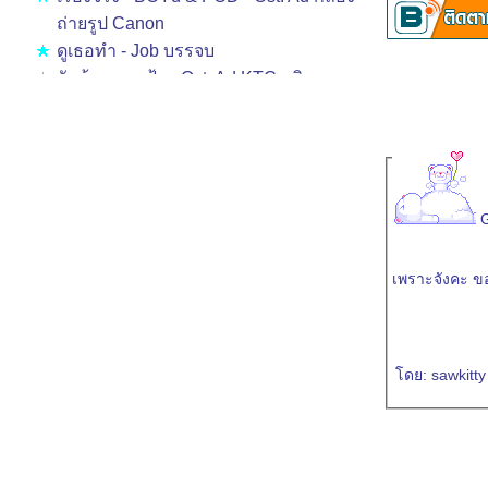
ถ่ายรูป Canon
ดูเธอทำ - Job บรรจบ
รักข้ามขอบฟ้า - Ost. Ad KTC - พิว
ชติรส วิบูลย์ลาภ
Live And Learn - Boyd กมลา สุโกศล แค
ลป์
ดีที่สุดแล้ว - The Sun
ช่วงที่ดีที่สุด - BOYdPOD ft.วินัย พันธุรักษ์
รักไม่รู้ดับ - โชติรส วิบูลย์ลาภ [พิว]
ด่เธอ... - สมพงศ์ หมื่นจิตต์
เพราะจังคะ ข
ไม่หยุดรักเธอ - Ost. น้ำพุ - ตะวัน จารุ
จินดา
ดูดาว - ตาวัน
ดย:
sawkitt
ไม่รักแต่ไม่ลืม - amp [any amp]
ผู้หญิงอ่อนแอ - Ost.สงครามนางฟ้า - นุ
กนิก The Star
One Love - Tata Young
พรุ่งนี้ - Ost.สงครามนางฟ้า - มาลีวัลย์