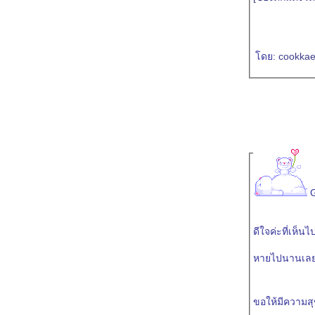
ดย:
cookka
ดีใจค่ะที่เห็นไป
หายไปนานเล
ขอให้มีความส