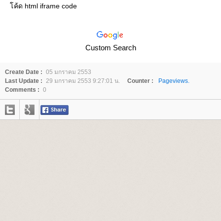
ค้ด html iframe code
Custom Search
Create Date :
05 มกราคม 2553
Last Update :
29 มกราคม 2553 9:27:01 น.
Counter :
Pageviews.
Comments :
0