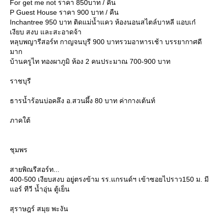
For get me not ราคา 850บาท / คืน
P Guest House ราคา 900 บาท / คืน
Inchantree 950 บาท ติดแม่น้ำแคว ห้องนอนสไตล์บาหลี แอบเก๋
เงียบ สงบ และสะอาดจ้า
หลุบพญารีสอร์ท กาญจนบุรี 900 บาทรวมอาหารเช้า บรรยากาศดี
มาก
บ้านครูไท ทองผาภูมิ ห้อง 2 คนประมาณ 700-900 บาท
ราชบุรี
ธารน้ำร้อนบ่อคลึง อ.สวนผึ้ง 80 บาท ค่ากางเต้นท์
ภาคใต้
ชุมพร
สายพิณรีสอร์ท...
400-500 เงียบสงบ อยู่ตรงข้าม รร.แกรนด์ฯ เข้าซอยไปราว150 ม. มี
อร์ ทีวี น้ำอุ่น ตู้เย็น
สุราษฎร์ สมุย พะงัน