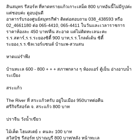
สินสมุทร รีสอร์ท ที่หาดทรายแก้วเกาะเสม็ด 800 บาทอันนี้ไม่มีรูปค่ะ
ต่ชอบค่ะ ดูอบอุ่นดี
อาคารรับรองศูนย์สมุทรกีฬา ติดต่อสอบถาม 038_438593 หรือ
02_4661180 ต่อ 065-4410, 065-4411 ในวันและเวลาราชการ
ราคาห้องละ 450 บาท/คืน สะอาด แต่ไม่ติดทะเลนะคะ
ร.ร.สตาร์,ร.ร.ระยองซิตี้ 900 บาท,ร.ร.โกลด์เด้น ซิตี้
ระยอง,ร.ร.ซิลเวอร์แซนด์ บ้านเพ-สวนสน
หาดแม่รำพึง
บ้านทะเล 600 - 800 + + + สภาพกลาง ๆ ห้องแอร์ ตู้เย็น อ่างอาบน้ำ
ระเบียง
สระแก้ว
The River ที่ สระแก้วครับ อยู่ในเมือง 950บาทต่อคืน
ศรีกิจรีสอร์ต จ. สระแก้ว 800 บาท
ปราจีน วังน้ำเขียว
ไม้เค็ด โฮมสเตย์ ะ คนละ 100 บาท
สวิสบิช รีสอร์ท ปราณบุรี 800 บาท/หลัง หน้าทะเล