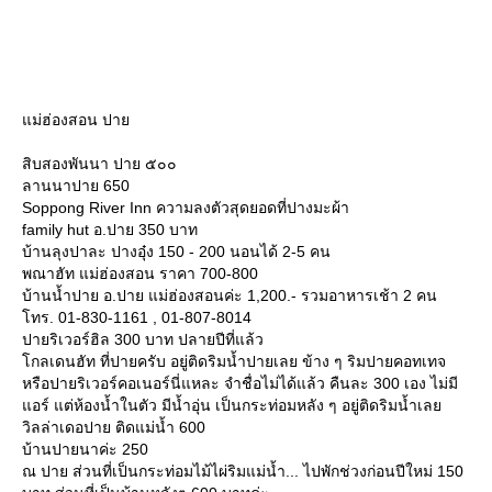
ม่ฮ่องสอน ปา
สิบสองพันนา ปาย ๕๐๐
ลานนาปาย 650
Soppong River Inn ความลงตัวสุดยอดที่ปางมะผ้า
family hut อ.ปาย 350 บาท
บ้านลุงปาละ ปางอุ๋ง 150 - 200 นอนได้ 2-5 คน
พณาฮัท แม่ฮ่องสอน ราคา 700-800
บ้านน้ำปาย อ.ปาย แม่ฮ่องสอนค่ะ 1,200.- รวมอาหารเช้า 2 คน
ทร. 01-830-1161 , 01-807-8014
ปายริเวอร์ฮิล 300 บาท ปลายปีที่แล้ว
กลเดนฮัท ที่ปายครับ อยู่ติดริมน้ำปายเลย ข้าง ๆ ริมปายคอทเทจ
หรือปายริเวอร์คอเนอร์นี่แหละ จำชื่อไม่ได้แล้ว คืนละ 300 เอง ไม่มี
อร์ แต่ห้องน้ำในตัว มีน้ำอุ่น เป็นกระท่อมหลัง ๆ อยู่ติดริมน้ำเล
วิลล่าเดอปาย ติดแม่น้ำ 600
บ้านปายนาค่ะ 250
ณ ปาย ส่วนที่เป็นกระท่อมไม้ไผ่ริมแม่น้ำ... ไปพักช่วงก่อนปีใหม่ 150