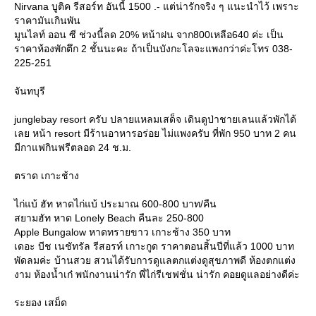
Nirvana บูติค รีสอร์ท อันนี้ 1500 .- แต่น่ารักจริง ๆ แนะนำไว้ เพราะ
ราคามันเกินพัน
มูนไลท์ ออน ซี ช่วงนี้ลด 20% หน้าฝน จาก800เหลือ640 ค่ะ เป็น
ราคาห้องพักตึก 2 ชั้นนะคะ ถ้าเป็นบังกะโลจะแพงกว่าค่ะโทร 038-
225-251
จันทบุรี
junglebay resort ครับ ปลายแหลมเสด็จ เดินดูป่าชายเลนแล้วพักได้
เลย หน้า resort มีร้านอาหารอร่อย ไม่แพงครับ ที่พัก 950 บาท 2 คน
มีกาแฟกินฟรีตลอด 24 ช.ม.
ตราด เกาะช้าง
ไก่แบ้ ฮัท หาดไก่แบ้ ประมาณ 600-800 บาท/คืน
สยามฮัท หาด Lonely Beach คืนละ 250-800
Apple Bungalow หาดทรายขาว เกาะช้าง 350 บาท
เดอะ บีช เนชัทรัล รีสอรท์ เกาะกูด ราคาตอนสิ้นปีที่แล้ว 1000 บาท
พัดลมค่ะ บ้านสวย สวนได้รับการดูแลตกแต่งดูสุขภาพดี ห้องตกแต่ง
งาม ห้องน้ำเก๋ พนักงานน่ารัก พี่ไก่รีเชฟชั่น น่ารัก คอยดูแลอย่างดีค่ะ
ระยอง เสม็ด