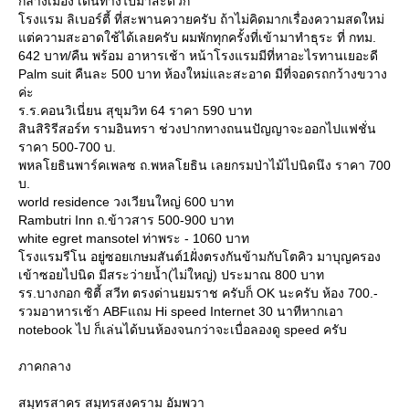
กลางเมือง เดินทางไปมาสะดวก
รงแรม ลิเบอร์ตี้ ที่สะพานควายครับ ถ้าไม่คิดมากเรื่องความสดใหม่
ต่ความสะอาดใช้ได้เลยครับ ผมพักทุกครั้งที่เข้ามาทำธุระ ที่ กทม.
642 บาท/คืน พร้อม อาหารเช้า หน้าโรงแรมมีที่หาอะไรทานเยอะดี
Palm suit คืนละ 500 บาท ห้องใหม่และสะอาด มีที่จอดรถกว้างขวาง
ค่ะ
ร.ร.คอนวิเนี่ยน สุขุมวิท 64 ราคา 590 บาท
สินสิริรีสอร์ท รามอินทรา ช่วงปากทางถนนปัญญาจะออกไปแฟชั่น
ราคา 500-700 บ.
พหลโยธินพาร์คเพลซ ถ.พหลโยธิน เลยกรมป่าไม้ไปนิดนึง ราคา 700
บ.
world residence วงเวียนใหญ่ 600 บาท
Rambutri Inn ถ.ข้าวสาร 500-900 บาท
white egret mansotel ท่าพระ - 1060 บาท
รงแรมรีโน อยู่ซอยเกษมสันต์1ฝั่งตรงกันข้ามกับโตคิว มาบุญครอง
เข้าซอยไปนิด มีสระว่ายน้ำ(ไม่ใหญ่) ประมาณ 800 บาท
รร.บางกอก ซิตี้ สวีท ตรงด่านยมราช ครับก็ OK นะครับ ห้อง 700.-
รวมอาหารเช้า ABFแถม Hi speed Internet 30 นาทีหากเอา
notebook ไป ก็เล่นได้บนห้องจนกว่าจะเบื่อลองดู speed ครับ
ภาคกลาง
สมุทรสาคร สมุทรสงคราม อัมพวา