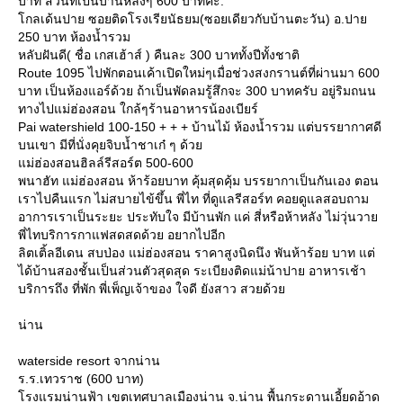
บาท ส่วนที่เป็นบ้านหลังๆ 600 บาทค่ะ.
กลเด้นปาย ซอยติดโรงเรียนัธยม(ซอยเดียวกับบ้านตะวัน) อ.ปา
250 บาท ห้องน้ำรวม
หลับฝันดี( ชื่อ เกสเฮ้าส์ ) คืนละ 300 บาททั้งปีทั้งชาติ
Route 1095 ไปพักตอนเค้าเปิดใหม่ๆเมื่อช่วงสงกรานต์ที่ผ่านมา 600
บาท เป็นห้องแอร์ด้วย ถ้าเป็นพัดลมรู้สึกจะ 300 บาทครับ อยู่ริมถนน
ทางไปแม่ฮ่องสอน ใกล้ๆร้านอาหารน้องเบียร์
Pai watershield 100-150 + + + บ้านไม้ ห้องน้ำรวม แต่บรรยากาศดี
บนเขา มีที่นั่งคุยจิบน้ำชาเก๋ ๆ ด้ว
ม่ฮ่องสอนฮิลล์รีสอร์ต 500-600
พนาฮัท แม่ฮ่องสอน ห้าร้อยบาท คุ้มสุดคุ้ม บรรยากาเป็นกันเอง ตอน
เราไปคืนแรก ไม่สบายไข้ขึ้น พี่ไท ที่ดูแลรีสอร์ท คอยดูแลสอบถาม
อาการเราเป็นระยะ ประทับใจ มีบ้านพัก แค่ สี่หรือห้าหลัง ไม่วุ่นวา
พี่ไทบริการกาแฟสดสดด้วย อยากไปอีก
ลิตเติ้ลอีเดน สบป่อง แม่ฮ่องสอน ราคาสูงนิดนึง พันห้าร้อย บาท แต่
ได้บ้านสองชั้นเป็นส่วนตัวสุดสุด ระเบียงติดแม่น้าปาย อาหารเช้า
บริการถึง ที่พัก พี่เพ็ญเจ้าของ ใจดี ยังสาว สวยด้ว
น่าน
waterside resort จากน่าน
ร.ร.เทวราช (600 บาท)
รงแรมน่านฟ้า เขตเทศบาลเมืองน่าน จ.น่าน พื้นกระดานเอี้ยดอ้าด