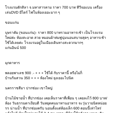
รงแรมตักสิลา จ.มหาสารคาม ราคา 700 บาท ทีวีจอแบน เครื่อง
เล่นDVD มีไดร์ ไฟในห้องเยอะมาก ๆ
ขอนแก่น
บุษราคัม (ขอนแก่น)- ราคา 800 บาทรวมอาหารเช้า เป็นโรงแรม
หม่ค่ะ ห้องสะอาด สวย หมอนผ้าห่มฟูนุ่มนอนสบายสุดๆ อาหารเช้า
ช้ได้เลยค่ะ โรงแรมอยู่ในเมืองเดินทางสะดวกมากๆ
ก่นอินน์ 500
มุกดาหาร
พลอยพาเลช 900 .- + + + ใช้ได้ กับราคานี้ หรือไม่ก็
บ้านริมสวน 350 + + + ห้องใหม่ ยุงเยอะไปนิด
นครราชสีมา ปากช่อง เขาใหญ่
บ้านไม้ชายน้ำ ที่ปากช่อง เคยเห็นราคาที่เพื่อน ๆ เคยลงไว้ 800 บาท/
ห้อง วันธรรมดาเงียบดี วันหยุดคนมาทานอาหาร จะวุ่นวายนิดหน่อ
รร น่านน้ำ ที่ปากช่องครับ นอนตั้งแต่ห้องเล็ก 600 ตอนนี้เท่าไหร่