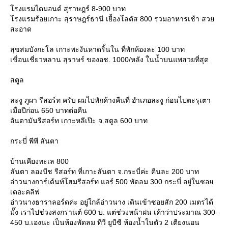
รงแรมไดมอนด์ สุราษฎร์ 8-900 บาท
รงแรมร้อยเกาะ สุราษฎร์ธานี เยื้องโลตัส 800 รวมอาหารเช้า สว
สะอาด
สุขสมบังกะโล เกาะพะงันหาดริ้นใน ที่พักห้องละ 100 บาท
เขื่อนเชี่ยวหลาน สุราษร์ ของอช. 1000/หลัง ในน้ำบนแพสวยที่สุด
สตูล
ละงู ภูผา รีสอร์ท ครับ ผมไปพักค้างคืนที่ อำเภอละงู ก่อนไปตะรุเตา
เมื่อปีก่อน 650 บาทต่อคืน
อันดามันรีสอร์ท เกาะหลีเป๊ะ จ.สตูล 600 บาท
กระบี่ พีพี ลันตา
บ้านเคียงทะเล 800
ลันตา ลองบีช รีสอร์ท ที่เกาะลันตา จ.กระบี่ค่ะ คืนละ 200 บาท
อ่าวนางการ์เด้นท์โฮมรีสอร์ท แอร์ 500 พัดลม 300 กระบี่ อยู่ในซอ
เดอะคลิฟ
อ่าวนางธาราลอร์ดค่ะ อยู่ใกล้อ่าวนาง เดินเข้าซอยสัก 200 เมตรได้
มั๊ง เราไปช่วงสงกรานต์ 600 บ. แต่ช่วงหน้าฝน เค้าว่าประมาณ 300-
450 บ.เองนะ เป็นห้องพัดลม ทีวี ยูบีซี ห้องน้ำในตัว 2 เตียงนอน