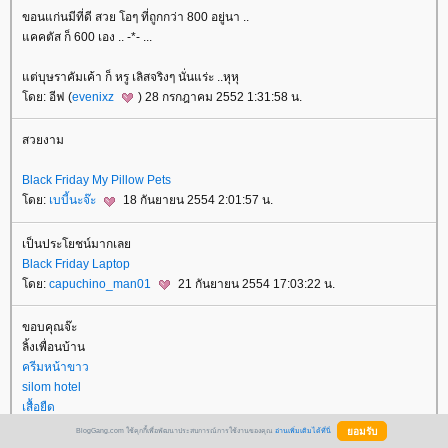
ขอนแก่นมีที่ดี สวย โอๆ ที่ถูกกว่า 800 อยู่นา ..
คคตัส ก็ 600 เอง .. -*- ...
ต่บุษราคัมเค้า ก็ หรู เลิสจริงๆ นั่นแร่ะ ..หุหุ
ดย: อีฟ (
evenixz
) 28 กรกฎาคม 2552 1:31:58 น.
สวยงาม
Black Friday My Pillow Pets
ดย:
เบบี้นะจ๊ะ
18 กันยายน 2554 2:01:57 น.
เป็นประโยชน์มากเล
Black Friday Laptop
ดย:
capuchino_man01
21 กันยายน 2554 17:03:22 น.
ขอบคุณจ๊ะ
ลิ้งเพื่อนบ้าน
ครีมหน้าขาว
silom hotel
เสื้อยืด
ติดแก๊ส
BlogGang.com ใช้คุกกี้เพื่อพัฒนาประสบการณ์การใช้งานของคุณ
อ่านเพิ่มเติมได้ที่นี่
ติดแก๊ส