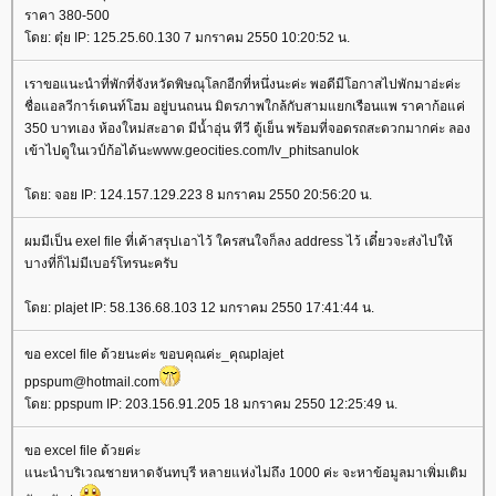
ราคา 380-500
ดย: ตุ๋ย IP: 125.25.60.130 7 มกราคม 2550 10:20:52 น.
เราขอแนะนำที่พักที่จังหวัดพิษณุโลกอีกที่หนึ่งนะค่ะ พอดีมีโอกาสไปพักมาอ่ะค่ะ
ชื่อแอลวีการ์เดนท์โฮม อยู่บนถนน มิตรภาพใกล้กับสามแยกเรือนแพ ราคาก้อแค่
350 บาทเอง ห้องใหม่สะอาด มีน้ำอุ่น ทีวี ตู้เย็น พร้อมที่จอดรถสะดวกมากค่ะ ลอง
เข้าไปดูในเวป์ก้อได้นะwww.geocities.com/lv_phitsanulok
ดย: จอย IP: 124.157.129.223 8 มกราคม 2550 20:56:20 น.
ผมมีเป็น exel file ที่เค้าสรุปเอาไว้ ใครสนใจก็ลง address ไว้ เดี๋ยวจะส่งไปให้
บางที่ก็ไม่มีเบอร์โทรนะครับ
ดย: plajet IP: 58.136.68.103 12 มกราคม 2550 17:41:44 น.
ขอ excel file ด้วยนะค่ะ ขอบคุณค่ะ_คุณplajet
ppspum@hotmail.com
ดย: ppspum IP: 203.156.91.205 18 มกราคม 2550 12:25:49 น.
ขอ excel file ด้วยค่ะ
นะนำบริเวณชายหาดจันทบุรี หลายแห่งไม่ถึง 1000 ค่ะ จะหาข้อมูลมาเพิ่มเติม