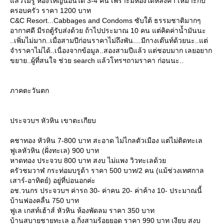
ล้วไม่รู้ ห้องใหญ่นอนได้ 3-4 คน เพราะมีห้องใต้หลังคา เหมาะกับ
ครอบครัว ราคา 1200 บาท
C&C Resort...Cabbages and Condoms ซับใต้ ธรรมชาติมากๆ
อากาศดี มีรถตู้รับส่งด้วย ถ้าไปประมาณ 10 คน แต่คิดค่าน้ำมันนะ
..เพิ่มไม่มาก..เมื่อสามปีก่อนราคาไม่ถึงพัน....มีกางเต๊นท์ด้วยนะ..แต่
จำราคาไม่ได้..เนื่องจากข้อมูล..สองสามปีแล้ว แต่ชอบมาก เลยอยาก
ขยาย..ผู้ที่สนใจ ช่วย search แล้วโทรฯถามราคา ก่อนนะ..
ภาคตะวันตก
ประจวบฯ หัวหิน เขาตะเกียบ
คชาทอง หัวหิน 7-800 บาท สะอาด ไม่ไกลตัวเมือง แต่ไม่ติดทะเล
ฟูเลหัวหิน (ฝั่งทะเล) 900 บาท
หาดทอง ประจวบ 800 บาท สงบ ไม่แพง วิวทะเลด้ว
ครัวชมวาฬ กระท่อมบรูด้า ราคา 500 บาท/2 คน (แม้ช่วงเทศกาล
เสาร์-อาทิตย์) อยู่ที่บ่อนอกค่ะ
อช.วนกร ประจวบฯ ค่ารถ 30- ค่าคน 20- ค่าค้าง 10- ประมาณนี้
บ้านฟองคลื่น 750 บาท
ฟูเล เกสท์เฮ้าส์ หัวหิน ห้องพัดลม ราคา 350 บาท
บ้านสบายชายทะเล อ.กิ่งสามร้อยยอด ราคา 990 บาท เงียบ สงบ