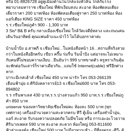
หรือ 01-8826728 อยู่คูเมืองด้านในใกล้แจ่งหัวลิน ใกล้กับโรง
พยาบาลมหาราช เชียงใหม่ ที่พักเงียบสงบ สะอาด ห้องพัดลมเตียง
เดี่ยวราคา 200 บาท/ห้อง ห้องพัดลมเตียงคู่ราคา 250 บาท/ห้อง ห้อง
อร์เตียง KING SIZE ราคา 450 บาท/ห้อง
ร.ร.เชียงใหม่ภูคำ 900 - 1,300 บาท
3 Sis* B& B ครับ กลางเมืองเชียงใหม่ ใกล้วัดเจดีย์หลวง และถนนคน
เดินวันอาทิตย์ คุณแพนด้าแนะนำไว้ ไม่ได้บอกราคาค่ะ
บ้านน้ำปิง อ.สาพภี จ.เชียงใหม่...ในหนังสือหน้า 16...สถานที่จริงสว
กว่าในหนังสืออีกครับ เขียว ครึ้ม ร่มรื่น ริมน้ำปิง แต่อาจจะไม่เหมาะ
กับคนที่ไม่ชอบความเงียบ...ยืนยันว่า 999 บาทขาดตัว หรูหราเกินคุ้ม
จะพักต่อวันเสาร์ก็ราคาเดียวกัน...แถมใช้ Internet(cable) ฟรีอีกต่าง
หาก
ปาระมีเกสเฮ้าส์ เชียงใหม่ 450 บาท น่ารัก โทร.053-266139
เฮือนฟ้ามุ่ย ถ.ศิริมังคลาจารย์13 จ.เชียงใหม่600 บาท โทร.053-
894802
ร.ร กรีนพาเลส 430 บาท,ร.ร.ปางสวนแก้ว 950 บาท,ร.ร.เชียงใหม่ภู
คำ 850 บาท
uniserve ของมหาวิทยาลัยเชียงใหม่คะ ห้องละ 500 บาท (ทุก
เทศกาล) เครื่องอำนวยความสะดวกครบ ทีวี ตู้เย็น เครื่องทำน้ำอุ่น,
อร์ สะอาด รับรองความปลอดภัย ไม่มีขโมย หรือ การเอะอะโวยวา
ศิรินาถเพลส 590 บาท สะอาด สะดวก ห้องใหญ่ 053-811600
ฟ้าฮ่ามลอด์จ เชียงใหม่ 500 บาท ไม่มีอาหารเช้า - มีที่จอดรถ -ทีวี- ตู้