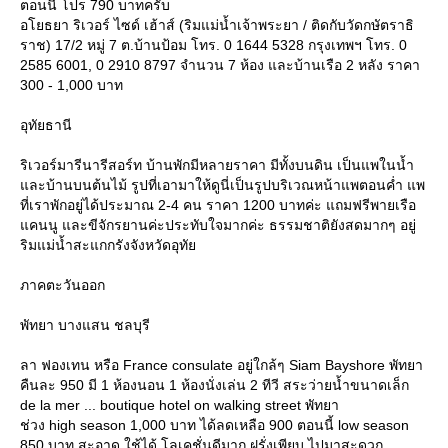
ตอนนี้ โปร 790 บาทครับ
อโยธยา ริเวอร์ ไซด์ เฮ้าส์ (ริมแม่น้ำเจ้าพระยา / ติดกับวัดกษัตราธิ
ราช) 17/2 หมู่ 7 ต.บ้านป้อม โทร. 0 1644 5328 กรุงเทพฯ โทร. 0
2585 6001, 0 2910 8797 จำนวน 7 ห้อง และบ้านเรือ 2 หลัง ราคา
300 - 1,000 บาท
อุทัยธานี
ริเวอร์มารีนารีสอร์ท บ้านพักมีหลายราคา มีทั้งบนดิน เป็นแพในน้ำ
ละบ้านบนต้นไม้ รูปที่เอามาให้ดูนี่เป็นรูปบริเวณหน้าแพตอนค่ำ แพ
ที่เราพักอยู่ได้ประมาณ 2-4 คน ราคา 1200 บาทค่ะ แถมฟรีพายเรือ
คนนู และขีจักรยานค่ะประทับใจมากค่ะ ธรรมชาติยังสดมากๆ อยู่
ริมแม่น้ำสะแกกรังจังหวัดอุทั
ภาคตะวันออก
พัทยา บางแสน ชลบุรี
ลา ฟองเทน หรือ France consulate อยู่ใกล้ๆ Siam Bayshore พัทยา
คืนละ 950 มี 1 ห้องนอน 1 ห้องนั่งเล่น 2 ทีวี สระว่ายน้ำขนาดเล็ก
de la mer ... boutique hotel on walking street พัทยา
ช่วง high season 1,000 บาท ได้ลดเหลือ 900 ตอนนี้ low season
850 บาท สะอาด ใช้ได้ โลเคชั่นดีมาก ฝรั่งเพียบ ไปมาสะดวก