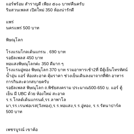
อร์พร้อม สำราญดี เพียง ๕๐๐ บาท/คืนครับ
ริมสวนเพลส เปิดใหม่ 350 ห้องน่ารักดี
พร่
นครแพร่ 500 บาท
พิษณุโลก
รงแรมโกลเด้นแกรน . 690 บาท
รอยัลเพลส 450 บาท
ทอแสงพิษณุโลกค่ะ 350 ดีมาก ๆ
รงแรมอู่ทอง พิษณุโลก 370 บาท รวมอาหารเช้า2ที่ มีตู้เย็นโทรทัศน์
น้ำอุ่น แอร์ ห้องสะอาด คุ้มราคา ช่วงเย็นเดินลงมาจากที่พัก อาหาร
การกินสะดวกสบายครับ
รอยัลเพลส พิษณุโลก ถ.พิชัยสงคราม ประมาณ500-650 บ. แอร์ ตู้
เย็น มี UBC ด้วย ห้องใหม่ สะอาด
ร.ร.โกลด์เด้นแกรนด์,รร.ลาพาโล
มา,รร.เรนฟอเรส(วังทอง),ร.ร.ทอแสง,ร.ร.อู่ทอง, ร.ร.รัตนาปาร์ค
500 บาท
เพชรบูรณ์ เขาค้อ