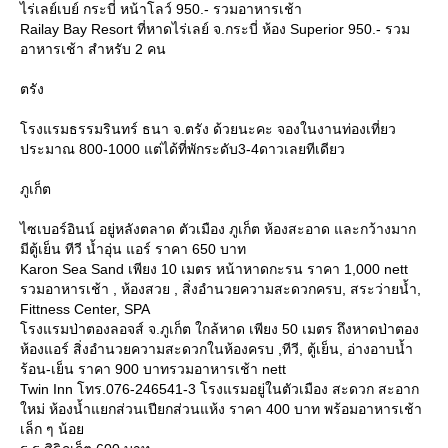
ไร่เลย์เบย์ กระบี่ หน้าโลว์ 950.- รวมอาหารเช้า
Railay Bay Resort ที่หาดไร่เลย์ จ.กระบี่ ห้อง Superior 950.- รวม
อาหารเช้า สำหรับ 2 คน
ตรัง
รงแรมธรรมรินทร์ ธนา จ.ตรัง ด้วยนะคะ จองในงานท่องเที่ยว
ประมาณ 800-1000 แต่ได้ที่พักระดับ3-4ดาวเลยทีเดียว
ภูเก็ต
ไซเบอร์อินน์ อยู่หลังตลาด ตัวเมือง ภูเก็ต ห้องสะอาด และกว้างมาก
มีตู้เย็น ทีวี น้ำอุ่น แอร์ ราคา 650 บาท
Karon Sea Sand เพียง 10 เมตร หน้าหาดกะรน ราคา 1,000 nett
รวมอาหารเช้า , ห้องสวย , สิ่งอำนวยความสะดวกครบ, สระว่ายน้ำ,
Fittness Center, SPA
รงแรมป่าตองลอจส์ จ.ภูเก็ต ใกล้หาด เพียง 50 เมตร ถึงหาดป่าตอง
ห้องแอร์ สิ่งอำนวยความสะดวกในห้องครบ ,ทีวี, ตู้เย็น, อ่างอาบน้ำ
ร้อน-เย็น ราคา 900 บาทรวมอาหารเช้า nett
Twin Inn โทร.076-246541-3 โรงแรมอยู่ในตัวเมือง สะดวก สะอาก
หม่ ห้องน้ำแยกส่วนเปียกส่วนแห้ง ราคา 400 บาท พร้อมอาหารเช้า
เล็ก ๆ น้อ