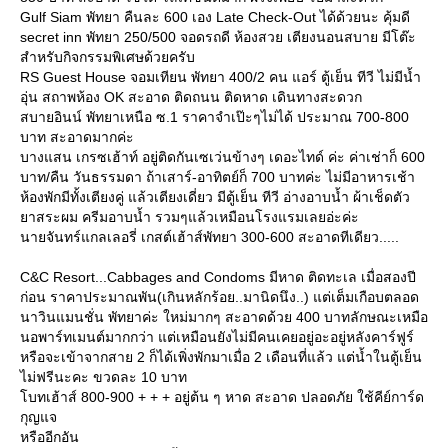
Gulf Siam พัทยา คืนละ 600 เอง Late Check-Out ได้ด้วยนะ คุ้มดี
secret inn พัทยา 250/500 จอดรถดี ห้องสวย เตียงนอนสบาย มีโต๊ะ
สำหรับกิจกรรมพิเศษด้วยครับ
RS Guest House จอมเทียน พัทยา 400/2 คน แอร์ ตู้เย็น ทีวี ไม่มีน้ำ
อุ่น สถาพห้อง OK สะอาด ติดถนน ติดหาด เดินทางสะดวก
สบายอินน์ พัทยาเหนือ ซ.1 ราคาจำเป๊ะๆไม่ได้ ประมาณ 700-800
บาท สะอาดมากค่ะ
บางแสน เกรซเฮ้าท์ อยู่ติดกันเซเว่นข้างๆ เดอะไทด์ ค่ะ ค่าเช่าก็ 600
บาท/คืน วันธรรมดา ถ้าเสาร์-อาทิตย์ก็ 700 บาทค่ะ ไม่มีอาหารเช้า
ห้องพักมีทั้งเตียงคู่ แล้วเตียงเดี่ยว มีตู้เย็น ทีวี อ่างอาบน้ำ ผ้าเช็ดตัว
าสระผม ครีมอาบน้ำ รวมๆแล้วเหมือนโรงแรมเลยอ่ะค่ะ
นายจันทร์แกลเลอรี่ เกสต์เฮ้าส์พัทยา 300-600 สะอาดทีเดียว.....
C&C Resort...Cabbages and Condoms มีหาด ติดทะเล เมื่อสองปี
ก่อน ราคาประมาณพัน(เกินหลักร้อย..มานิดนึง..) แต่เต็มเกือบตลอด
นาวินแมนชั่น พัทยาค่ะ ใหม่มากๆ สะอาดด้วย 400 บาทลักษณะเหมือ
นอพาร์ทเมนต์มากกว่า แต่เหมือนยังไม่มีคนเคยอยู่อะอยู่หลังคาร์ฟูร์
หรือจะเข้าจากสาย 2 ก็ได้เพิ่งพักมาเมื่อ 2 เดือนที่แล้ว แต่น้ำในตู้เย็น
ไม่ฟรีนะคะ ขวดละ 10 บาท
บทเฮ้าส์ 800-900 + + + อยู่ต้น ๆ หาด สะอาด ปลอดภัย ใช้คีย์การ์ด
กุญแจ
หรืออีกอัน