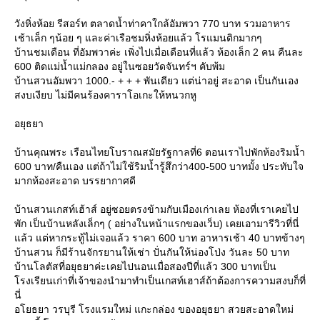
วังหิ่งห้อย รีสอร์ท ตลาดน้ำท่าคาใกล้อัมพวา 770 บาท รวมอาหาร
เช้าเล็ก ๆน้อย ๆ และค่าเรือชมหิ่งห้อยแล้ว โรแมนติกมากๆ
บ้านชมเดือน ที่อัมพวาค่ะ เพิ่งไปเมื่อเดือนที่แล้ว ห้องเล็ก 2 คน คืนละ
600 ติดแม่น้ำแม่กลอง อยู่ในซอยวัดจันทร์ฯ คับพ้ม
บ้านสวนอัมพวา 1000.- + + + พันเดียว แต่น่าอยู่ สะอาด เป็นกันเอง
สงบเงียบ ไม่มีคนร้องคาราโอเกะให้หนวกหู
อยุธยา
บ้านคุณพระ เรือนไทยโบราณสมัยรัฐกาลที่6 ตอนเราไปพักห้องริมน้ำ
600 บาท/คืนเอง แต่ถ้าไม่ใช้ริมน้ำรู้สึกว่า400-500 บาทมั้ง ประทับใจ
มากห้องสะอาด บรรยากาศดี
บ้านสวนเกสท์เฮ้าส์ อยู่ซอยตรงข้ามกับเมืองเก่าเลย ห้องที่เราเคยไป
พัก เป็นบ้านหลังเล็กๆ ( อย่างในหน้าแรกของเว็บ) เคยเอามารีวิวที่นี่
ล้ว แต่หากระทู้ไม่เจอแล้ว ราคา 600 บาท อาหารเช้า 40 บาทข้างๆ
บ้านสวน ก็มีร้านจักรยานให้เช่า ปั่นกันให้น่องโป่ง วันละ 50 บาท
บ้านโลตัสที่อยุธยาค่ะเคยไปนอนเมื่อสองปีที่แล้ว 300 บาทเป็น
รงเรียนเก่าที่เจ้าของนำมาทำเป็นเกสท์เฮาส์ถ้าต้องการความสงบก็ที่
นี่
อโยธยา วรบุรี โรงแรมใหม่ แกะกล่อง ของอยุธยา สวยสะอาดใหม่