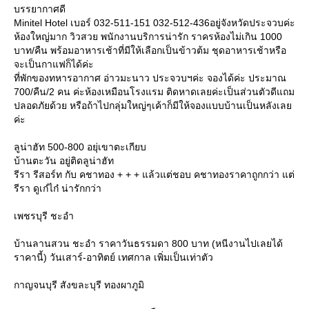
บรรยากาศดี
Minitel Hotel เบอร์ 032-511-151 032-512-436อยู่จังหวัดประจวบค่ะ
ห้องใหญ่มาก วิวสวย พนักงานบริการน่ารัก ราครห้องไม่เกิน 1000
บาท/คืน พร้อมอาหารเช้าที่มีให้เลือกเป็นข้าวต้ม ชุดอาหารเช้าหรือ
จะเป็นกาแฟก็ได้ค่ะ
ที่พักของทหารอากาศ อ่าวมะนาว ประจวบฯค่ะ จองได้ค่ะ ประมาณ
700/คืน/2 คน ค่ะห้องเหมือนโรงแรม ติดหาดเลยค่ะเป็นส่วนตัวดีแถม
ปลอดภัยด้วย หรือถ้าไปกลุ่มใหญ่ๆเค้าก็มีให้จองแบบบ้านเป็นหลังเล
ค่ะ
ลูน่าฮัท 500-800 อยุ่เขาตะเกียบ
บ้านตะวัน อยู่ติดลูน่าฮัท
รีรา รีสอร์ท กับ คชาทอง + + + แล้วแต่ชอบ คชาทองราคาถูกกว่า แต่
รีรา ดูเก๋ไก๋ น่ารักกว่า
เพชรบุรี ชะอำ
บ้านลานสวน ชะอำ ราคาวันธรรมดา 800 บาท (หนีงานไปเลยได้
ราคานี้) วันเสาร์-อาทิตย์ เทศกาล เพิ่มเป็นเท่าตัว
กาญจนบุรี สังขละบุรี ทองผาภูมิ