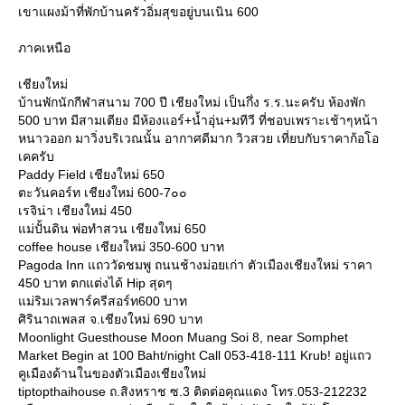
เขาแผงม้าที่พักบ้านครัวอิ่มสุขอยู่บนเนิน 600
ภาคเหนือ
เชียงใหม่
บ้านพักนักกีฬาสนาม 700 ปี เชียงใหม่ เป็นกึ่ง ร.ร.นะครับ ห้องพัก
500 บาท มีสามเตียง มีห้องแอร์+น้ำอุ่น+มทีวี ที่ชอบเพราะเช้าๆหน้า
หนาวออก มาวิ่งบริเวณนั้น อากาศดีมาก วิวสวย เที่ยบกับราคาก้อโอ
เคครับ
Paddy Field เชียงใหม่ 650
ตะวันคอร์ท เชียงใหม่ 600-7๐๐
เรจิน่า เชียงใหม่ 450
ม่ปั้นดิน พ่อทำสวน เชียงใหม่ 650
coffee house เชียงใหม่ 350-600 บาท
Pagoda Inn แถววัดชมพู ถนนช้างม่อยเก่า ตัวเมืองเชียงใหม่ ราคา
450 บาท ตกแต่งได้ Hip สุดๆ
ม่ริมเวลพาร์ครีสอร์ท600 บาท
ศิรินาถเพลส จ.เชียงใหม่ 690 บาท
Moonlight Guesthouse Moon Muang Soi 8, near Somphet
Market Begin at 100 Baht/night Call 053-418-111 Krub! อยู่แถว
คูเมืองด้านในของตัวเมืองเชียงใหม่
tiptopthaihouse ถ.สิงหราช ซ.3 ติดต่อคุณแดง โทร.053-212232