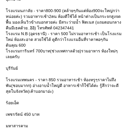
รงแรมนภาลัย - ราคา800-900 (คล้ายๆกันแต่ห้อง900จะใหญ่กว่า
หน่อยค่ะ) รวมอาหารเช้า2คน ห้องดีใช้ได้ หน้าต่างเป็นกระจกสูงจด
พื้น มองเห็นวิวข้างนอกสวยค่ะ มีสระว่ายน้ำ ฟิตเนส (แถมตอนกลาง
คืนมีเธคด้วย..อิอิ) โทรศัพท์ 042347441
รงแรม N.B (อุดรธานี) - ราคา 500 ไม่รวมอาหารเช้า เป็นโรงแรม
หม่ ห้องสะอาด สวยใช้ได้ ดูดีกว่าโรงแรมอื่นที่ราคาพอๆกัน
ต้นคุณ 600
รงแรมการินทร์ 700บาท(ช่วงเทศกาลด้วย)รวมอาหาร ห้องใหม่ๆ
เลยครับ
บุรีรัมย์
รงแรมเทพนคร - ราคา 850 รวมอาหารเช้า ห้องหรูๆราคาไม่ถึง
พัน(ชอบมากก) อ่างอาบน้ำใหญ่ดี อาหารเช้าก็ใช้ได้ค่ะ รู้สึกว่าจะดี
สุดในจังหวัด(เค้าบอกมาอ่ะ)
ร้อยเอ็ด
เพชรรัตน์ 450 บาท
มหาสารคาม