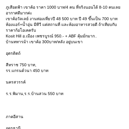
ภูเสียดฟ้า เขาค้อ ราคา 1000 บาท/4 คน ที่จริงนอนได้ 8-10 คนเล
อากาศดีมากค่ะ
เขาค้อวัลเลย์ งานท่องเที่ยวปี 48 500 บาท ปี 49 ขึ้นเป็น 700 บาท
ห้องแอร์+น้ำอุ่น มีทีวี แต่สถานที่ และห้องอาหารสวยดี ถ้าเทียบกับ
ราคาก้อโอเคครับ
Kosit Hill อ.เมือง เพชรบูรณ์ 950.- + ABF คุ้มมั่กมาก..
บ้านททารม้า เขาค้อ 300บาท/หลัง อยู่บนเขา
อุตรดิตถ์
สีหราช 750 บาท,
รร.แกรนด์วนา 450 บาท
นครสวรรค์
ร.ร.พิมาน,ร.ร.บ้านสวน 550 บาท
ภาคอีสาน
อุดรธานี