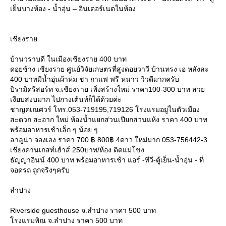
เย็นบางห้อง - น้ำอุ่น – อินเตอร์เนตในห้อง
เชียงรา
บ้านวราบดี ในเมืองเชียงราย 400 บาท
ดอยช้าง เชียงราย ศูนย์วิจัยเกษตรที่สูงดอยวาวี บ้านทรง เอ หลังละ
400 บาทมีน้ำอุ่นผ้าห่ม ชา กาแฟ ฟรี หนาว วิวดีมากครับ
ปิรามิดรีสอร์ท จ.เชียงราย เพิ่งสร้างใหม่ ราคา100-300 บาท สว
เงียบสงบมาก ไปกางเต้นท์ก็ได้ด้วยค่ะ
ชาญคเณศวร์ โทร.053-719195,719126 โรงแรมอยู่ในตัวเมือง
สะดวก สะอาก ใหม่ ห้องน้ำแยกส่วนเปียกส่วนแห้ง ราคา 400 บาท
พร้อมอาหารเช้าเล็ก ๆ น้อย ๆ
ลาลูน่า จองเอง ราคา 700 ฿ 800฿ 4ดาว ใหม่มาก 053-756442-3
เชียงคานเกสท์เฮ้าส์ 250บาท/ห้อง ติดแม่โขง
ธัญญาอินน์ 400 บาท พร้อมอาหารเช้า แอร์ -ทีวี-ตู้เย็น-น้ำอุ่น - ที่
จอดรถ ถูกจริงๆครับ
ลำปาง
Riverside guesthouse จ.ลำปาง ราคา 500 บาท
รงแรมพิณ จ.ลำปาง ราคา 500 บาท