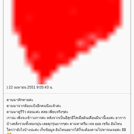
) 22 เมษายน 2551 9:05:43 น.
ตามมาทักทายค่ะ
ตามมาจากห้องแป้งอีกคนนึงแล้วค่ะ
ตามมาดูรีวิว ต่อน่ะค่ะ คสอ เพียบจริงๆค่ะ
เราน่ะ เพิ่งจะเข้าวงการค่ะ หลังจากเป็นอีสุกอีใสเมื่อต้นเดือนมีนานี้เองค่ะ อาการ
บ้างคลั่งรวมทั้งหมกมุ่น เลยคุกรุ่นมากๆค่ะ ตามหาครีม เจล ออย เซรั่ม อันไหน
ครว่ายังไงบ้างน่ะค่ะ เก็บข้อมูล อันไหนอยากได้ก็จะต้องตามไปหาจนเจอค่ะ อิอิ