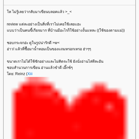
ห ไม่รู้เลยว่ากลับมาเขียนบลอคแล้ว >_<
review แต่ละอย่างเป็นสิ่งที่เราไม่เคยใช้เลยแฮะ
บบว่าเป็นคนขี้เกียจมาก ที่บ้านมีอะไรก็ใช้อย่างงั้นแหละ ((ใช้ของตามแม่))
ชอบกระจกอ่ะ ดูในรูปน่ารักดี >w<
อ่าว! แล้วที่ซื้อมาน้ำหอมเป็นของแถมหรอกเหรอ ฮ่าๆๆ
ขนาดเราไม่ได้ใช้ซักอย่างและไม่คิดจะใช้ ยังนั่งอ่านไล่ทีละอัน
ชอบสำนวนการเขียน อ่านแล้วขำดี เอิ๊กซ์ๆ
ดย: Reinz (
Xiii