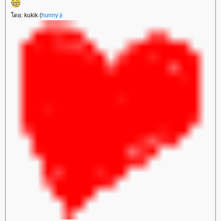
ดย: kukik (
hunny ji