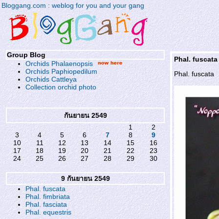
Bloggang.com : weblog for you and your gang
Group Blog
Phal. fuscata
Orchids Phalaenopsis
Orchids Paphiopedilum
Phal. fuscata
Orchids Cattleya
Collection orchid photo
กันยายน 2549
1
2
3
4
5
6
7
8
9
10
11
12
13
14
15
16
17
18
19
20
21
22
23
24
25
26
27
28
29
30
9 กันยายน 2549
Phal. fuscata
Phal. fimbriata
Phal. fasciata
Phal. equestris