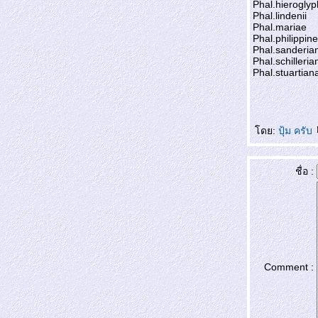
Phal.hieroglyp
Phal.lindenii
Phal.mariae
Phal.philippin
Phal.sanderia
Phal.schilleria
Phal.stuartian
ดย:
ปุ้ม ครับ
ชื่อ :
Comment :