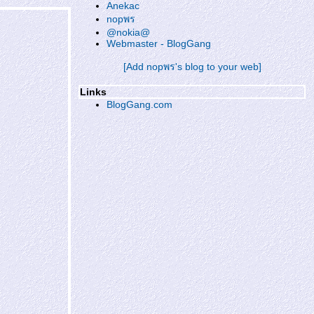
Anekac
nopพร
@nokia@
Webmaster - BlogGang
[Add nopพร's blog to your web]
Links
BlogGang.com