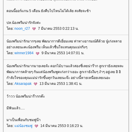
ตอนนี้ออร์แกน 5 เดือน ยังคืบไปไหนไม่ได้เล้ย สงสัยจะช้า
ปล.น้องพรีมน่ารักจังค่ะ
โดย:
noon_r27
7 มีนาคม 2553 0:22:13 น.
น้องพรีมน่ารักมากๆเลย พัฒนาการดีเยี่ยมเลย ท่าทางอารมณ์ดีด้วย นู๋เก่งหลาย
อย่างเลยนะคะน้องพรีม เห็นแล้วชื่นใจแทนคุณแม่จริงๆ
โดย:
winner1984
9 มีนาคม 2553 14:07:01 น.
น้องพรีมน่ารักมากมายเลยจ้ะ ดอกไม้บานแล้วสองซี่เลยน่าร๊าก ลูกเรายังเลยหละ
พัฒนาการคล้ายๆ กันแต่น้องพรีมพูดเก่งกว่าเยอะ ลูกเรายังงึมๆ งำๆ อยู่เลย อิ อิ
กำลังใจของคุณแม่น่ารักขึ้นทุกวันเลยนะจ๊ะ อย่างนี้หายเหนื่อยเลยเนอะ
โดย:
Aksarapak
13 มีนาคม 2553 1:38:41 น.
ว้าวว น้องพรีมน่าร๊ากกค๊ะ
มีฟันแล้ว.....
มาเป็นเพื่อนกับชมพู่น๊า
โดย:
แม่น้องชมพู่
14 มีนาคม 2553 0:16:23 น.