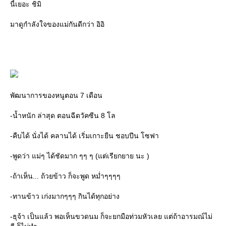
นี้เยอะ ชิมิ
มาดูกำลังใจของแม่กันดีกว่า อิอิ
พัฒนาการของหนูตอน 7 เดือน
-น้ำหนัก ล่าสุด ตอนฉีดวัคซีน 8 โล
-คืบได้ นั่งได้ คลานได้ เริ่มเกาะยืน ชอบปีน โซฟา
-พูดว่า แม่ๆ ได้ชัดมาก ๆๆ ๆ (แต่เรียกยาย นะ )
-ถ้าเห็น... ถ้วยข้าว ก็จะพูด หม่ำๆๆๆๆ
-ทานข้าว เก่งมากๆๆๆ กินได้ทุกอย่าง
-ธุจ้า เป็นแล้ว พอเห็นขวดนม ก็จะยกมือท่วมหัวเลย แต่ถ้าอารมณ์ไม่