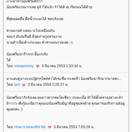
แวะมาหาน้องพรีมดีกว่า
น้องพรีมเก่งมากเลย ธุจ้าได้แล้ว รำได้ด้วย เรียกแม่ได้ด้วย
ที่สุดยอดคือ ดีดนิ้วกะนกได้ ชอบจังเลย
สวนนายดำเคยแวะไปเหมือนกัน
ชอบๆ มันร่มรื่นดี มีจุดถ่ายรูปสวยงาม
นายดำเนี่ยเค้าเก่งเนอะ ทำสวนจนรวยเลย :-)
น้องพรีมน่าร๊ากกก ยิ้มเก่งจัง
ได้
โดย:
misspommy
3 มีนาคม 2553 1:33:34 น.
มาแอบดูนางแบบนู๊ดๆๆโพสท่าได้เซะซี่มากเลยจ๊า น้องพรีมน่ารักมากมายค่ะ...
โดย:
jyst
3 มีนาคม 2553 2:25:27 น.
น้องพรีมน่ารักจังเลย ผมยาวตากลมโตเชียว เก่งนะเนี่ย ทำได้ตั้งหลายอย่างแล้ว
อ้าววว เพิ่งรู้นะเนี่ยว่าคุณแม่น้องพรีมมีญาติอยู่ชุมพรด้วย คุณตาของกิ่งกานต์อยู่
ชุมพรค่ะ :)
โดย:
How is beautiful life
3 มีนาคม 2553 7:05:26 น.