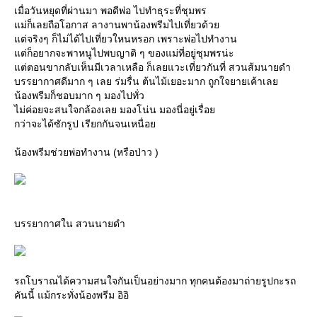
เมื่อวันหยุดที่ผ่านมา พอดีพ่อ ไปทำธุระที่ชุมพร
แม่ก็เลยถือโอกาส ลางานพาน้องพรีมไปเที่ยวด้วย
แต่จริงๆ ก็ไม่ได้ไปเที่ยวใหนหรอก เพราะพ่อไปทำงาน
แต่ก็อยากจะพาหนูไปพบญาติ ๆ ของแม่ที่อยู่ชุมพรน่ะ
แต่ตอนขากลับเห็นมีเวลาเหลือ ก็เลยแวะเที่ยวกันที่ สวนส้มนายดำ
บรรยากาศดีมาก ๆ เลย ร่มรื่น ต้นไม้เยอะมาก ถูกใจยายเค้าเลย
น้องพรีมก็ชอบมาก ๆ มองไปทั่ว
ไม่ค่อยจะสนใจกล้องเลย มองโน่น มองนี่อยู่เรื่อย
กว่าจะได้ซักรูป เรียกกันจนเหนื่อย
น้องพรีมช่วยพ่อทำงาน (หรือป่าว )
บรรยากาศใน สวนนายดำ
รถโบราณได้ความสนใจกันเป็นอย่างมาก ทุกคนต้องมาถ่ายรูปกะรถ
คันนี้ แม้กระทั่งน้องพรีม อิอิ