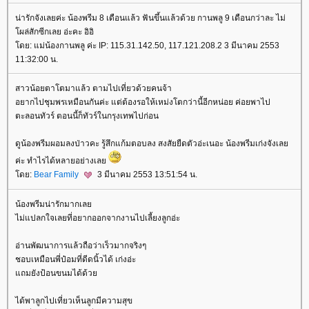
น่ารักจังเลยค่ะ น้องพรีม 8 เดือนแล้ว ฟันขึ้นแล้วด้วย กานพลู 9 เดือนกว่าละ ไม่
โผล่สักซีกเลย อ่ะคะ อิอิ
โดย: แม่น้องกานพลู ค่ะ IP: 115.31.142.50, 117.121.208.2 3 มีนาคม 2553
11:32:00 น.
สาวน้อยตาโตมาแล้ว ตามไปเที่ยวด้วยคนจ้า
อยากไปชุมพรเหมือนกันค่ะ แต่ต้องรอให้เหม่งโตกว่านี้อีกหน่อย ค่อยพาไป
ตะลอนทัวร์ ตอนนี้ก็ทัวร์ในกรุงเทพไปก่อน
ดูน้องพรีมผอมลงป่าวคะ รู้สึกแก้มตอบลง สงสัยยืดตัวอ่ะเนอะ น้องพรีมเก่งจังเลย
ค่ะ ทำไรได้หลายอย่างเลย
โดย:
Bear Family
3 มีนาคม 2553 13:51:54 น.
น้องพรีมน่ารักมากเลย
ไม่แปลกใจเลยที่อยากออกจากงานไปเลี้ยงลูกอ่ะ
อ่านพัฒนาการแล้วถือว่าเร็วมากจริงๆ
ชอบเหมือนพี่ป๋อมที่ดีดนิ้วได้ เก่งอ่ะ
แถมยังป้อนขนมได้ด้วย
ได้พาลูกไปเที่ยวเห็นลูกมีความสุข