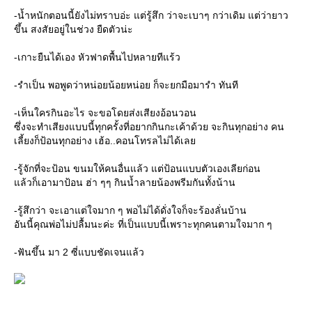
-น้ำหนักตอนนี้ยังไม่ทราบอ่ะ แต่รู้สึก ว่าจะเบาๆ กว่าเดิม แต่ว่ายาว
ขึ้น สงสัยอยู่ในช่วง ยืดตัวน่ะ
-เกาะยืนได้เอง หัวฟาดพื้นไปหลายทีแร้ว
-รำเป็น พอพูดว่าหน่อยน้อยหน่อย ก็จะยกมือมารำ ทันที
-เห็นใครกินอะไร จะขอโดยส่งเสียงอ้อนวอน
ซึ่งจะทำเสียงแบบนี้ทุกครั้งที่อยากกินกะเค้าด้วย จะกินทุกอย่าง คน
เลี้ยงก็ป้อนทุกอย่าง เฮ้อ..คอนโทรลไม่ได้เลย
-รู้จักที่จะป้อน ขนมให้คนอื่นแล้ว แต่ป้อนแบบตัวเองเลียก่อน
แล้วก็เอามาป้อน ฮ่า ๆๆ กินน้ำลายน้องพรีมกันทั้งน้าน
-รู้สึกว่า จะเอาแต่ใจมาก ๆ พอไม่ได้ดั่งใจก็จะร้องลั่นบ้าน
อันนี้คุณพ่อไม่ปลื้มนะค่ะ ที่เป็นแบบนี้เพราะทุกคนตามใจมาก ๆ
-ฟันขึ้น มา 2 ซี่แบบชัดเจนแล้ว