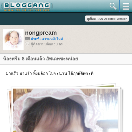
nongpream
ฝากข้อความหลังไมค์
ผู้ติดตามบล็อก : 0 คน
น้องพรีม 8 เดือนแล้ว อัพเดทซะหน่อย
มาแร้ว มาแร้ว ทิ้งบล็อก ไปซะนาน ได้ฤกษ์อัพซะที