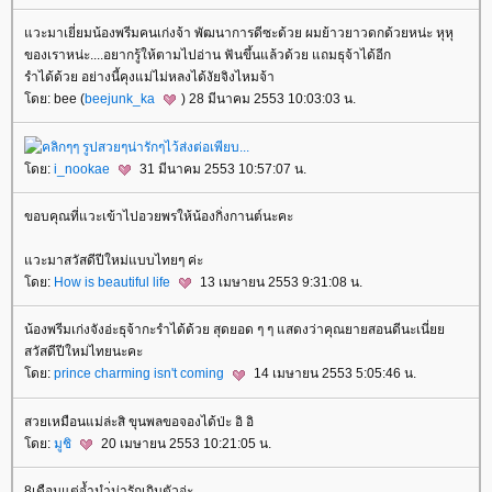
แวะมาเยี่ยมน้องพรีมคนเก่งจ้า พัฒนาการดีซะด้วย ผมย้าวยาวดกด้วยหน่ะ หุหุ
ของเราหน่ะ....อยากรู้ให้ตามไปอ่าน ฟันขึ้นแล้วด้วย แถมธุจ้าได้อีก
รำได้ด้วย อย่างนี้คุงแม่ไม่หลงได้งัยจิงไหมจ้า
โดย: bee (
beejunk_ka
) 28 มีนาคม 2553 10:03:03 น.
โดย:
i_nookae
31 มีนาคม 2553 10:57:07 น.
ขอบคุณที่แวะเข้าไปอวยพรให้น้องกิ่งกานต์นะคะ
แวะมาสวัสดีปีใหม่แบบไทยๆ ค่ะ
โดย:
How is beautiful life
13 เมษายน 2553 9:31:08 น.
น้องพรีมเก่งจังอ่ะธุจ้ากะรำได้ด้วย สุดยอด ๆ ๆ แสดงว่าคุณยายสอนดีนะเนี่ยย
สวัสดีปีใหม่ไทยนะคะ
โดย:
prince charming isn't coming
14 เมษายน 2553 5:05:46 น.
สวยเหมือนแม่ล่ะสิ ขุนพลขอจองได้ป่ะ อิ อิ
โดย:
มูชิ
20 เมษายน 2553 10:21:05 น.
8เดือนแต่จ้ำมำ่น่ารักเกินตัวอ่ะ