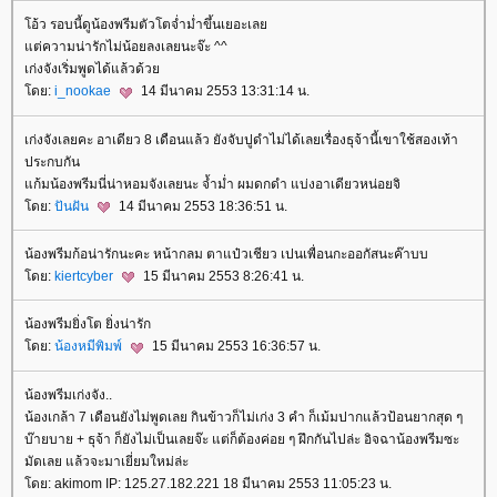
โอ้ว รอบนี้ดูน้องพรีมตัวโตจ่ำม่ำขึ้นเยอะเลย
แต่ความน่ารักไม่น้อยลงเลยนะจ๊ะ ^^
เก่งจังเริ่มพูดได้แล้วด้วย
โดย:
i_nookae
14 มีนาคม 2553 13:31:14 น.
เก่งจังเลยคะ อาเดียว 8 เดือนแล้ว ยังจับปูดำไม่ได้เลยเรื่องธุจ้านี้เขาใช้สองเท้า
ประกบกัน
แก้มน้องพรีมนี่น่าหอมจังเลยนะ จ้ำม่ำ ผมดกดำ แบ่งอาเดียวหน่อยจิ
โดย:
ปันฝัน
14 มีนาคม 2553 18:36:51 น.
น้องพรีมก้อน่ารักนะคะ หน้ากลม ตาแป๋วเชียว เปนเพื่อนกะออกัสนะค๊าบบ
โดย:
kiertcyber
15 มีนาคม 2553 8:26:41 น.
น้องพรีมยิ่งโต ยิ่งน่ารัก
โดย:
น้องหมีพิมพ์
15 มีนาคม 2553 16:36:57 น.
น้องพรีมเก่งจัง..
น้องเกล้า 7 เดือนยังไม่พูดเลย กินข้าวก็ไม่เก่ง 3 คำ ก็เม้มปากแล้วป้อนยากสุด ๆ
บ๊ายบาย + ธุจ้า ก็ยังไม่เป็นเลยจ๊ะ แต่ก็ต้องค่อย ๆ ฝึกกันไปล่ะ อิจฉาน้องพรีมซะ
มัดเลย แล้วจะมาเยี่ยมใหม่ล่ะ
โดย: akimom IP: 125.27.182.221 18 มีนาคม 2553 11:05:23 น.