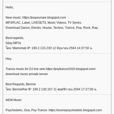
Hello,
New music: https://popeurope.blogspot.com
MP3/FLAC, Label, LIVESETS, Music Videos, TV Series.
Download Dance, Electro, House, Techno, Trance, Pop, Rock, Rap...
Best regards,
0day MP3s
ดย: Mariomab IP: 190.2.133.230 12 มิถุนายน 2564 14:37:50 น.
Hey,
Trance music for DJ live sets https://psytrance2020.blogspot.com/
download music private server.
Best Regards, Bennie
ดย: BennieRar IP: 190.2.130.167 11 พฤศจิกายน 2564 17:27:00 น.
NEW Music
Psychedelic, Goa, Psy-Trance: https://scenepsychedelic.blogspot.com