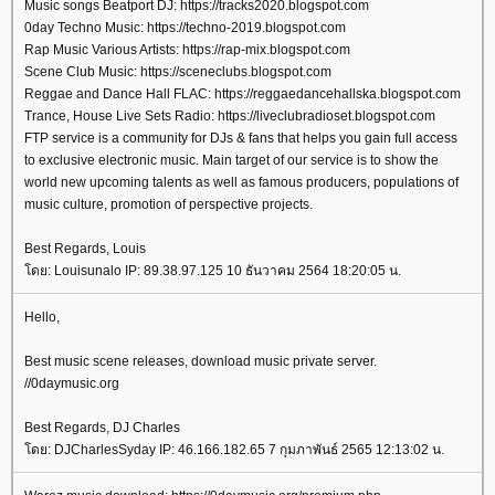
Music songs Beatport DJ: https://tracks2020.blogspot.com
0day Techno Music: https://techno-2019.blogspot.com
Rap Music Various Artists: https://rap-mix.blogspot.com
Scene Club Music: https://sceneclubs.blogspot.com
Reggae and Dance Hall FLAC: https://reggaedancehallska.blogspot.com
Trance, House Live Sets Radio: https://liveclubradioset.blogspot.com
FTP service is a community for DJs & fans that helps you gain full access
to exclusive electronic music. Main target of our service is to show the
world new upcoming talents as well as famous producers, populations of
music culture, promotion of perspective projects.
Best Regards, Louis
ดย: Louisunalo IP: 89.38.97.125 10 ธันวาคม 2564 18:20:05 น.
Hello,
Best music scene releases, download music private server.
//0daymusic.org
Best Regards, DJ Charles
ดย: DJCharlesSyday IP: 46.166.182.65 7 กุมภาพันธ์ 2565 12:13:02 น.