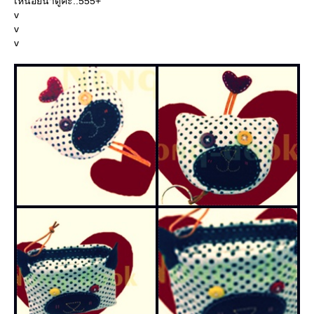
เหนื่อยน่าดูค่ะ..555+
v
v
v