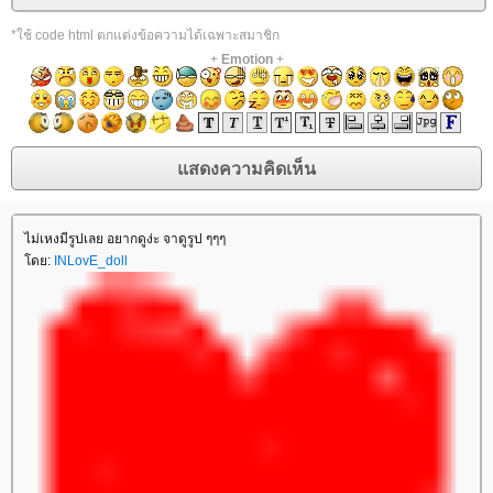
*ใช้ code html ตกแต่งข้อความได้เฉพาะสมาชิก
+
Emotion
+
ไม่เหงมีรูปเลย อยากดูง่ะ จาดูรูป ๆๆๆ
ดย:
INLovE_doll