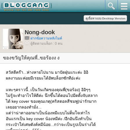
Nong-dook
ฝากข้อความหลังไมค์
ผู้ติดตามบล็อก : 0 คน
ของขวัญให้คุณพี่..ขอร้องง ง
สวัสดีคร๊า...ห่างหายไปนาน มาปัดฝุ่นแระค่ะ อิอิ
ผลงานมะค่อยมีเรยมะได้อัพบล็อกซักทีอ่ะค่ะ
หะๆคราวนี้..เป็นวันเกิดของคุณพี่(ขอร้อง) อิอิๆๆ
ไม่รู้จะทำอาไรให้ดีค่ะ นึกขึ้นได้ตอนไปมีตติ้งจับสลาก
ได้ key cover ของคุณเกตุ(คริสตอลสีชมพู)น่ารักมาก
เลยอยากลองทำมั่ง...
ต่ว่าน่าตาออกมาเป็นน้องหมีแบบไม่ต็มใจเท่าไร
อันแรกเป็น key cover น้องหมีค่ะ /อีกอันนึงทำเป็น
กระเป๋าใส่เศษตังค์หมีน้อย...กว่าจะเป็นรูปเป็นร่างได้