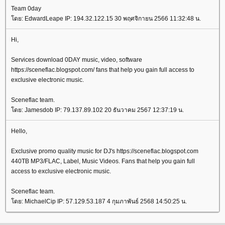
Team 0day
ดย: EdwardLeape IP: 194.32.122.15 30 พฤศจิกายน 2566 11:32:48 น.
Hi,
Services download 0DAY music, video, software
https://sceneflac.blogspot.com/ fans that help you gain full access to
exclusive electronic music.
Sceneflac team.
ดย: Jamesdob IP: 79.137.89.102 20 ธันวาคม 2567 12:37:19 น.
Hello,
Exclusive promo quality music for DJ's https://sceneflac.blogspot.com
440TB MP3/FLAC, Label, Music Videos. Fans that help you gain full
access to exclusive electronic music.
Sceneflac team.
ดย: MichaelCip IP: 57.129.53.187 4 กุมภาพันธ์ 2568 14:50:25 น.