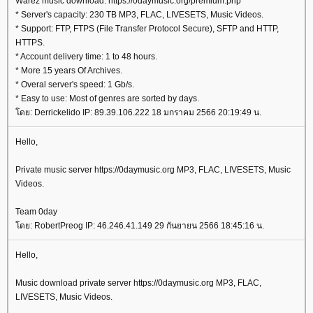
Warez music download: https://0daymusic.org/premium.php
* Server's capacity: 230 TB MP3, FLAC, LIVESETS, Music Videos.
* Support: FTP, FTPS (File Transfer Protocol Secure), SFTP and HTTP,
HTTPS.
* Account delivery time: 1 to 48 hours.
* More 15 years Of Archives.
* Overal server's speed: 1 Gb/s.
* Easy to use: Most of genres are sorted by days.
ดย: Derrickelido IP: 89.39.106.222 18 มกราคม 2566 20:19:49 น.
Hello,
Private music server https://0daymusic.org MP3, FLAC, LIVESETS, Music
Videos.
Team 0day
ดย: RobertPreog IP: 46.246.41.149 29 กันยายน 2566 18:45:16 น.
Hello,
Music download private server https://0daymusic.org MP3, FLAC,
LIVESETS, Music Videos.