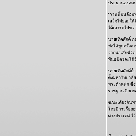
ประธานองคมนตร
“วานนี้มันล้อมพ
เสร็จไม่ยอมให้ผ
ได้เอารถไปขวา
นายเทิดศักดิ์
พ่อได้พูดครั้งส
จากพ่อเสียชีว
พันธมิตรจะได้
นายเทิดศักดิ์ย
ตั้งมหาวิทยาลั
พระตำหนัก ซึ่
ราชฐาน อีกเหตุ
ขณะเดียวกันพว
ดยมีการรื้อถอ
ต่างประเทศ ไว