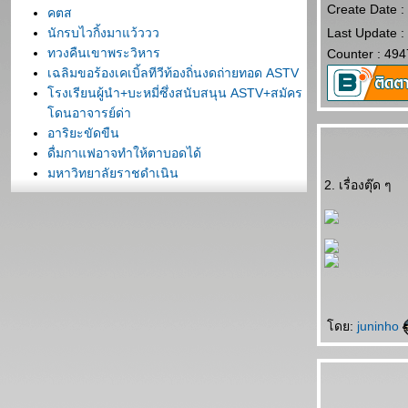
Create Date 
คตส
นักรบไวกิ้งมาแว้ววว
Last Update 
ทวงคืนเขาพระวิหาร
Counter : 494
เฉลิมขอร้องเคเบิ้ลทีวีท้องถิ่นงดถ่ายทอด ASTV
รงเรียนผู้นำ+บะหมี่ซึ่งสนับสนุน ASTV+สมัคร
ดนอาจารย์ด่า
อาริยะขัดขืน
ดื่มกาแฟอาจทำให้ตาบอดได้
มหาวิทยาลัยราชดำเนิน
2. เรื่องตุ๊ด ๆ
พันธมิตรกับยูโร 2008
พันธมิตรอีกแล้ว
สิ่งที่พันธมิตรกลัว
รวมมิตรพันธมิตร
10 กระทู้ทอปฮิตราชดำเนิน 3 เมษายน
หัวหน้าพรรคยุคใหม่
รวมการ์ตูน
ดย:
juninho
ทักทา