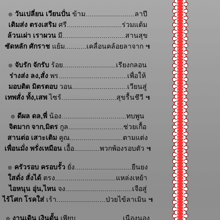
๏
วันเปลี่ยน เวียนปั่น
ข้าม.........................ลาปี
เติมส่ง ตรงเสริม
ศรี............................ร่วมแต้ม
ล้วนเผ่า เราผวน
มี................................สานสุข
ซัดหลัก ศักราช
้ม...........เคลื่อนคล้อยลาจาก ๚
๏
จับรัก จักรับ
ร้อย...........................เรียงกลอน
ร่างส่ง ลง,สั่ง
พร...................................เพื่อให้
มอบติด มิตรตอบ
วอน............................เวียนสู่
เทพสั่ง ทั้ง,เสพ
ไซร้............................สุขรื้นชีวี ๚
๏
ดีผล ดล,พี่
น้อง.................................ทบพูน
จิตมาก จาก,มิตร
กูล............................ช่วยเกื้อ
สานต่อ เสาะเติม
คูณ...........................ตามแต่ง
เพื่อนมั่ง พรั่งเหมือน
เอื้อ.............พวกพ้องรอบตัว ๚
๏
ครัวรอบ ครอบรั้ว
ั่ง.............................ยืนยง
สดั่ง สั่งได้
ตรง...............................แหล่งเหย้า
ไอหนุน อุ่น,ไหน
จง..................................เจือสู่
ไร้โศก โรคใส่
เร้า.........................ป่วยไข้ลาเมิน ๚
๏
งานเดิน เงินดั้น
เพียบ........................เนืองนอง