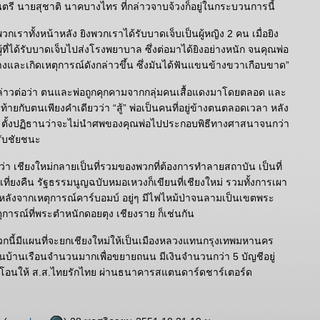
ี นายสุชาติ นาคบางไทร ที่กล่าวจาบจ้วงก็อยู่ในกระบวนการนี้
วกเราทั้งหน้าหลัง ยิงพวกเราได้รับบาดเจ็บเป็นผู้หญิง 2 คน เมื่อยิง
ู้ที่ได้รับบาดเจ็บไปส่งโรงพยาบาล ซึ่งต่อมาได้ยิงอย่างหนัก จนคุณพ่อ
งและเกิดเหตุการณ์ดังกล่าวขึ้น ซึ่งมันได้ฟันแขนข้างขวาเกือบขาด”
 กล่าวต่อว่า ตนและพ่อถูกคุกคามจากกลุ่มคนเสื้อแดงมาโดยตลอด และ
ุดท้ายกับตนเพียงคำเดียวว่า “สู้” พ่อเป็นคนที่อยู่ข้างตนตลอดเวลา หลัง
ิต ตั้งปฏิธานว่าจะไม่นำศพของคุณพ่อไปประกอบพิธีทางศาสนาจนกว่า
รับชัยชนะ
้ำว่า เชียงใหม่กลายเป็นที่รวมของพวกที่ต้องการทำลายสถาบัน เป็นที่
ยเที่ยงคืน รัฐธรรมนูญฉบับหมอเหวงก็เขียนที่เชียงใหม่ รวมทั้งการเผา
งหลังจากเหตุการณ์คาร์บอมบ์ อยู่ๆ มีไฟไหม้ป่าจนลามเป็นเขตพระ
การณ์ที่พระตำหนักดอยตุง เชียงราย ก็เช่นกัน
กนี้มีแผนที่จะยกเชียงใหม่ให้เป็นเมืองหลวงแทนกรุงเทพมหานคร
นบ้านเรือนจำนวนมากเพื่อขยายถนน มีเงินจำนวนกว่า 5 บัญชีอยู่
้โอนให้ ส.ส.ไทยรักไทย ผ่านธนาคารสแตนดาร์ดชาร์เตอร์ด