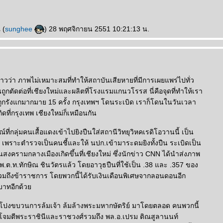
 (
sunghee
) 28 พฤศจิกายน 2551 10:21:13 น.
ล่าวว่า ภาพไม่เหมาะสมที่ทำให้สถาบันเสียหายที่มีการเผยแพร่ไปทั่ว
ถูกตัดต่อที่เชียงใหม่และผลิตที่โรงแรมแกนวโรรส นี่คือจุดที่ทำให้เรา
ะถูกรังแกมากมาย 15 ครั้ง กรุงเทพฯ โดนระเบิด เราก็โดนในวันเวลา
ิดที่กรุงเทพ เชียงใหม่ก็เหมือนกัน
ที่กลุ่มคนเสื้อแดงเข้าไปยิงปืนใส่สถานีวิทยุวิหคเรดิโอวานนี้ เป็น
ียใจ เพราะตำรวจเป็นคนชี้และให้ นปก.เข้ามาระดมยิงทั้งปืน ระเบิดเป็น
อนสงครามกลางเมืองเกิดขึ้นที่เชียงใหม่ ซึ่งนักข่าว CNN ได้นำส่งภาพ
 พ.ต.ท.ทักษิณ ชินวัตรแล้ว โดยอาวุธปืนที่ใช้เป็น .38 และ .357 ของ
รวมถึงข้าราชการ โดยพวกนี้ได้รับเงินเดือนพิเศษจากลอนดอนอีก
บาทอีกด้ว
เปิดโปงขบวนการล้มเจ้า ล้มล้างพระมหากษัตริย์ มาโดยตลอด คนพวกนี้
รโจมตีพระราชินีและราชวงศ์รวมถึง พล.อ.เปรม ติณสูลานนท์