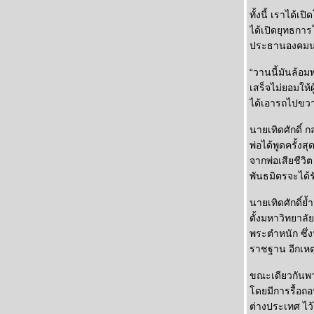
ทั้งนี้ เราได้
ได้เปิดยุทธกา
ประธานองคมนตร
“วานนี้มันล้อมพ
เสร็จไม่ยอมให้ผ
ได้เอารถไปขวา
นายเทิดศักดิ์
พ่อได้พูดครั้งส
จากพ่อเสียชีว
พันธมิตรจะได้
นายเทิดศักดิ์ย
ตั้งมหาวิทยาลั
พระตำหนัก ซึ่
ราชฐาน อีกเหตุ
ขณะเดียวกันพว
ดยมีการรื้อถอ
ต่างประเทศ ไว