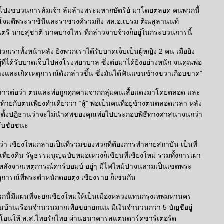
เปิดโปงขบวนการล้มเจ้า ล้มล้างพระมหากษัตริย์ มาโดยตลอด คนพวกนี้
รโจมตีพระราชินีและราชวงศ์รวมถึง พล.อ.เปรม ติณสูลานนท์
ี นายสุชาติ นาคบางไทร ที่กล่าวจาบจ้วงก็อยู่ในกระบวนการนี้
วกเราทั้งหน้าหลัง ยิงพวกเราได้รับบาดเจ็บเป็นผู้หญิง 2 คน เมื่อยิง
ู้ที่ได้รับบาดเจ็บไปส่งโรงพยาบาล ซึ่งต่อมาได้ยิงอย่างหนัก จนคุณพ่อ
งและเกิดเหตุการณ์ดังกล่าวขึ้น ซึ่งมันได้ฟันแขนข้างขวาเกือบขาด”
 กล่าวต่อว่า ตนและพ่อถูกคุกคามจากกลุ่มคนเสื้อแดงมาโดยตลอด และ
ุดท้ายกับตนเพียงคำเดียวว่า “สู้” พ่อเป็นคนที่อยู่ข้างตนตลอดเวลา หลัง
ิต ตั้งปฏิธานว่าจะไม่นำศพของคุณพ่อไปประกอบพิธีทางศาสนาจนกว่า
รับชัยชนะ
้ำว่า เชียงใหม่กลายเป็นที่รวมของพวกที่ต้องการทำลายสถาบัน เป็นที่
ยเที่ยงคืน รัฐธรรมนูญฉบับหมอเหวงก็เขียนที่เชียงใหม่ รวมทั้งการเผา
งหลังจากเหตุการณ์คาร์บอมบ์ อยู่ๆ มีไฟไหม้ป่าจนลามเป็นเขตพระ
การณ์ที่พระตำหนักดอยตุง เชียงราย ก็เช่นกัน
กนี้มีแผนที่จะยกเชียงใหม่ให้เป็นเมืองหลวงแทนกรุงเทพมหานคร
นบ้านเรือนจำนวนมากเพื่อขยายถนน มีเงินจำนวนกว่า 5 บัญชีอยู่
้โอนให้ ส.ส.ไทยรักไทย ผ่านธนาคารสแตนดาร์ดชาร์เตอร์ด