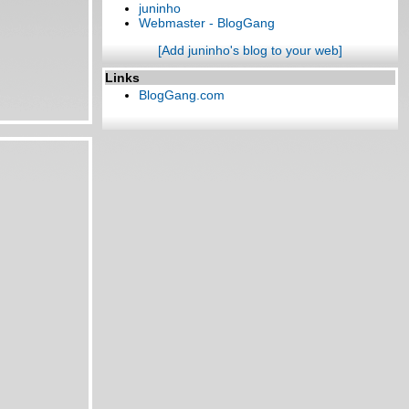
juninho
Webmaster - BlogGang
[Add juninho's blog to your web]
Links
BlogGang.com