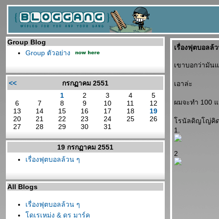
Group Blog
เรื่องฟุตบอลล้
Group ตัวอย่าง
เขาบอกว่ามันแ
<<
กรกฏาคม 2551
เอาล่ะ
1
2
3
4
5
ผมจะทำ 100 แ
6
7
8
9
10
11
12
13
14
15
16
17
18
19
20
21
22
23
24
25
26
รนัลดิญโญ่คิดผ
27
28
29
30
31
1.
19 กรกฏาคม 2551
2
เรื่องฟุตบอลล้วน ๆ
All Blogs
เรื่องฟุตบอลล้วน ๆ
ดเรเหม่ง & ดร มาร์ค