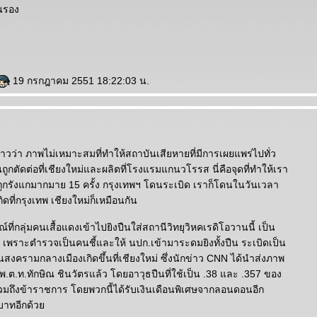
านรอง
19 กรกฎาคม 2551 18:22:03 น.
ล่าวว่า ภาพไม่เหมาะสมที่ทำให้สถาบันเสียหายที่มีการเผยแพร่ไปทั่ว
ถูกตัดต่อที่เชียงใหม่และผลิตที่โรงแรมแกนวโรรส นี่คือจุดที่ทำให้เรา
ะถูกรังแกมากมาย 15 ครั้ง กรุงเทพฯ โดนระเบิด เราก็โดนในวันเวลา
ิดที่กรุงเทพ เชียงใหม่ก็เหมือนกัน
ที่กลุ่มคนเสื้อแดงเข้าไปยิงปืนใส่สถานีวิทยุวิหคเรดิโอวานนี้ เป็น
ียใจ เพราะตำรวจเป็นคนชี้และให้ นปก.เข้ามาระดมยิงทั้งปืน ระเบิดเป็น
อนสงครามกลางเมืองเกิดขึ้นที่เชียงใหม่ ซึ่งนักข่าว CNN ได้นำส่งภาพ
 พ.ต.ท.ทักษิณ ชินวัตรแล้ว โดยอาวุธปืนที่ใช้เป็น .38 และ .357 ของ
รวมถึงข้าราชการ โดยพวกนี้ได้รับเงินเดือนพิเศษจากลอนดอนอีก
บาทอีกด้ว