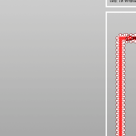
ดย: เห้ ทักษิณ