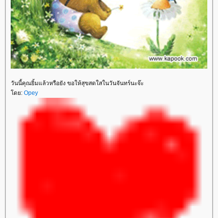
วันนี้คุณยิ้มแล้วหรือยัง ขอให้สุขสดใสในวันจันทร์นะจ๊ะ
โดย:
Opey