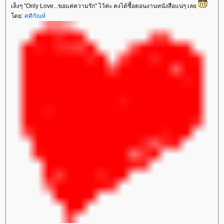
เล็งๆ "Only Love...ขอแค่ความรัก" ไว้ค่ะ คงได้ซื้อตอนงานหนังสือแน่ๆ เลย
โดย:
ศศิกัณห์