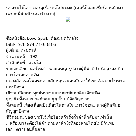
น่าอ่านไม๊เอ่ย..ลองดูเรื่องต่อไปนะคะ (เล่มนี้ก็แอบเชียร์ส่วนตัวค่า
เพราะพี่นักเขียนน่ารักมาก)
ชื่อหนังสือ: Love Spell...ต้องมนตร์กลใจ
ISBN: 978-974-7446-58-6
ผู้เขียน: อะมีราห์
จำนวนหน้า: 192
สำนักพิมพ์ : แจ่มใส
รายละเอียด: คอร์เทส... พ่อมดหนุ่มรูปงามผู้มีชาติกำเนิดสูงส่งเกิน
กว่าใครจะคาดคิด
แต่กงล้อแห่งโชคชะตากลับหมุนวนจนดันส่งให้เขาต้องตกเป็นทาส
แห่งปีศาจ
เฝ้าวนเวียนทนทุกข์ทรมานแสนสาหัสทุกคืนเดือนมืด
สูญเสียทั้งหมดแห่งตัวตน สูญสิ้นแม้จิตวิญญาณ
ทั้งหมดนี้ เพียงเพื่อหญิงเดียวในดวงใจ...มาริซอล...นางผู้ติดพันธ
สัญญาปีศาจ
ชีวิตอมตะของเขามีไว้เพื่อไขว่คว้าสิ่งล้ำค่านี้กลับมาเท่านั้น
...หรือเขาจะต้องไล่ล่า ตามหาหัวใจที่ลอยหายโดยไม่มีวันพบ
เจอ...ตราบจนสิ้นกาล...