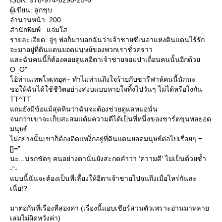
ISBN: 978-974-8290-25-6
ผู้เขียน: ลูกชุบ
จำนวนหน้า: 200
สำนักพิมพ์ : แจ่มใส
รายละเอียด: จู่ๆ พ่อก็มาบอกฉันว่าเจ้าชายซีเนอาแห่งดินแดนไร้รัก
จะมาอยู่ที่ดินแดนยอดมนุษย์ของพวกเราชั่วคราว
และฉันคนนี้ก็ต้องคอยดูแลอีตาเจ้าชายจอมป่าเถื่อนคนนั้นอีกด้วย
O_O”
โอ้ท่านเทพโพเทอุส~ ทำไมท่านถึงใจร้ายกับซารีฟาห์คนนี้นักนะ
ขอให้ฉันได้ใช้ชีวิตอย่างสงบแบบหายใจทิ้งไปวันๆ ไม่ได้หรือไงกัน
TT^TT
แถมยังมีข้อแม้สุดหินว่าฉันจะต้องช่วยดูแลหมอนั่น
จนกว่าเขาจะเก็บสะสมแต้มความดีได้เป็นที่หนึ่งของชาร์ตขุนพลยอด
มนุษย์
ไม่อย่างนั้นเขาก็ต้องติดแหง็กอยู่ที่ดินแดนยอดมนุษย์ต่อไปเรื่อยๆ =
[]=”
นะ...นรกชัดๆ คนอย่างตานั่นยังสะกดคำว่า ‘ความดี’ ไม่เป็นด้วยซ้ำ
-“-
แบบนี้ฉันจะต้องเป็นพี่เลี้ยงให้อีตาเจ้าชายไปจนถึงเมื่อไหร่กันล่ะ
เนี่ย!?
มาต่อกันที่เรื่องที่สองค่า (เรื่องนี้แอบเชียร์ส่วนตัวเพราะอ่านมาหลาย
เล่มไม่ผิดหวังค่า)