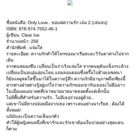
ชื่อหนังสือ: Only Love...ขอแค่ความรัก เล่ม 2 (เล่มจบ)
ISBN: 978-974-7552-46-1
ผู้เขียน: Clear Ice
จำนวนหน้า: 256
สำนักพิมพ์ : แจ่มใส
รายละเอียด: ความรักทำให้โลกของมาเรียสและวิวันดาต่างไปจาก
เดิม
จากคนหมองซึม เปลี่ยนเป็นร่าเริงแจ่มใส จากคนดุดันแข็งกระด้าง
เปลี่ยนเป็นอบอุ่นอ่อนโยน แถมลอนดอนซึ่งครึ้มไปด้วยเมฆหนา
ก็ยังแลดูสดใสขึ้นมาได้ในความรู้สึก ความรักมีอานุภาพถึงเพียงนี้
หากต่างฝ่ายต่างรู้อยู่แก่ใจว่าความรักของเขากับเธอจะไม่ยืนยาว
ในเมื่อแผนอนาคตที่เขาหมายมาดมาตลอดตั้งแต่เด็กนั้น
ไม่มีพื้นที่สำหรับความรัก...ไม่มีเธอร่วมอยู่ด้วย...
แต่เขาไม่มีทางปล่อยมือจากเธอ เพราะคนอย่างมาเรียส...ต้องได้
ทั้งหมด!
แม้มันจะเป็นความเห็นแก่ตัว
ทำให้ผู้หญิงคนหนึ่งที่เขารักและรักเขาต้องเจ็บปวดอย่างสุดแสน
ก็ตาม