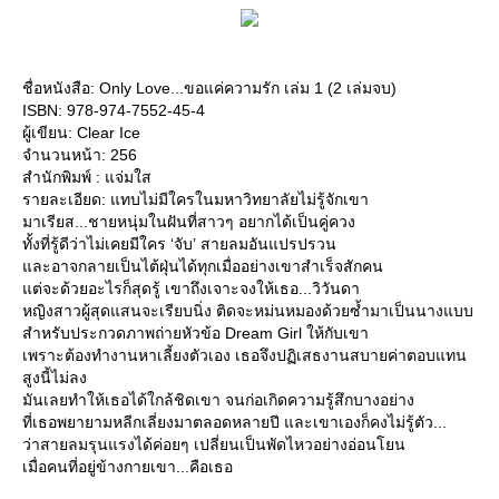
ชื่อหนังสือ: Only Love...ขอแค่ความรัก เล่ม 1 (2 เล่มจบ)
ISBN: 978-974-7552-45-4
ผู้เขียน: Clear Ice
จำนวนหน้า: 256
สำนักพิมพ์ : แจ่มใส
รายละเอียด: แทบไม่มีใครในมหาวิทยาลัยไม่รู้จักเขา
มาเรียส...ชายหนุ่มในฝันที่สาวๆ อยากได้เป็นคู่ควง
ทั้งที่รู้ดีว่าไม่เคยมีใคร ‘จับ’ สายลมอันแปรปรวน
และอาจกลายเป็นไต้ฝุ่นได้ทุกเมื่ออย่างเขาสำเร็จสักคน
แต่จะด้วยอะไรก็สุดรู้ เขาถึงเจาะจงให้เธอ...วิวันดา
หญิงสาวผู้สุดแสนจะเรียบนิ่ง ติดจะหม่นหมองด้วยซ้ำมาเป็นนางแบบ
สำหรับประกวดภาพถ่ายหัวข้อ Dream Girl ให้กับเขา
เพราะต้องทำงานหาเลี้ยงตัวเอง เธอจึงปฏิเสธงานสบายค่าตอบแทน
สูงนี้ไม่ลง
มันเลยทำให้เธอได้ใกล้ชิดเขา จนก่อเกิดความรู้สึกบางอย่าง
ที่เธอพยายามหลีกเลี่ยงมาตลอดหลายปี และเขาเองก็คงไม่รู้ตัว...
ว่าสายลมรุนแรงได้ค่อยๆ เปลี่ยนเป็นพัดไหวอย่างอ่อนโยน
เมื่อคนที่อยู่ข้างกายเขา...คือเธอ