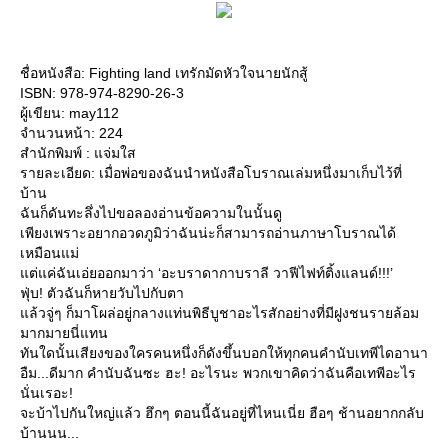
ชื่อหนังสือ: Fighting land เทรักมัดหัวใจนายนักสู้
ISBN: 978-974-8290-26-3
ผู้เขียน: may112
จำนวนหน้า: 224
สำนักพิมพ์ : แจ่มใส
รายละเอียด: เมื่อพ่อของฉันนำหนังสือโบราณเล่มหนึ่งมาเก็บไว้ที่
บ้าน
ฉันก็ดันทะลึ่งไปขอลองอ่านข้อความในนั้นดู
เพียงเพราะอยากอวดภูมิว่าฉันน่ะก็สามารถอ่านภาษาโบราณได้
เหมือนแม่
แต่แค่ฉันเอ่ยออกมาว่า ‘อะบราดากาบราลี วาฟีไฟท์ติ้งแลนด์!!!’
ฟุ่บ! ตัวฉันก็หายวับไปกับตา
แล้วจู่ๆ ก็มาโผล่อยู่กลางแท่นพิธีบูชาอะไรสักอย่างที่มีฝูงชนรายล้อม
มากมายนี่แทน
ทันใดนั้นเสียงของใครคนหนึ่งก็ดังขึ้นบอกให้ทุกคนคำนับเทพีไดอานา
อืม...ดีมาก คำนับฉันซะ ฮะ! อะไรนะ พวกเขาคิดว่าฉันคือเทพีอะไร
นั่นเรอะ!
จะบ้าไปกันใหญ่แล้ว ฮึกๆ ตอนนี้ฉันอยู่ที่ไหนเนี่ย ฮือๆ ช้านอยากกลับ
บ้านนน...