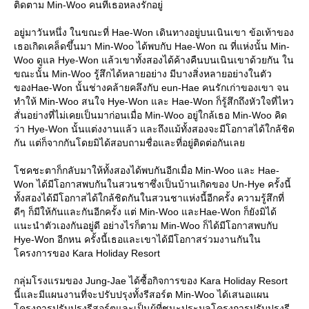
ติดตาม Min-Woo คนที่เธอหลงรักอยู่
อยู่มาวันหนึ่ง ในขณะที่ Hae-Won เดินทางอยู่บนเนินเขา ข้อเท้าของ
เธอเกิดเคล็ดขึ้นมา Min-Woo ได้พบกับ Hae-Won ณ ที่แห่งนั้น Min-
Woo ดูแล Hye-Won แล้วเขาทั้งสองได้ค้างคืนบนเนินเขาด้วยกัน ใน
ขณะนั้น Min-Woo รู้สึกได้หลายอย่าง มีบางสิ่งหลายอย่างในตัว
ของHae-Won นั้นช่างคล้ายคลึงกับ eun-Hae คนรักเก่าของเขา จน
ทำให้ Min-Woo สนใจ Hye-Won และ Hae-Won ก็รู้สึกถึงหัวใจที่ไหว
สั่นอย่างที่ไม่เคยเป็นมาก่อนเมื่อ Min-Woo อยู่ใกล้เธอ Min-Woo คิด
ว่า Hye-Won นั้นแต่งงานแล้ว และถึงแม้ทั้งสองจะมีโอกาสได้ใกล้ชิด
กัน แต่ก็จากกันโดยมิได้สอบถามชื่อและที่อยู่ติดต่อกันเลย
โชคชะตาก็กลับมาให้ทั้งสองได้พบกันอีกเมื่อ Min-Woo และ Hae-
Won ได้มีโอกาสพบกันในสวนชาซึ่งเป็นบ้านเกิดของ Un-Hye ครั้งนี้
ทั้งสองได้มีโอกาสได้ใกล้ชิดกันในสวนชาแห่งนี้อีกครั้ง ความรู้สึกที่
ดีๆ ก็มีให้กันและกันอีกครั้ง แต่ Min-Woo และHae-Won ก็ยังมิได้
แนะนำตัวเองกันอยู่ดี อย่างไรก็ตาม Min-Woo ก็ได้มีโอกาสพบกับ
Hye-Won อีกหน ครั้งนี้เธอและเขาได้มีโอกาสร่วมงานกันใน
โครงการของ Kara Holiday Resort
กลุ่มโรงแรมของ Jung-Jae ได้ซื้อกิจการของ Kara Holiday Resort
นี้และมีแผนงานที่จะปรับปรุงทั้งรีสอร์ต Min-Woo ได้เสนอแผน
โครงการปรับปรุงรีสอร์ตและเป็นผู้ที่ชนะประมูลโครงการปรับปรุงรี