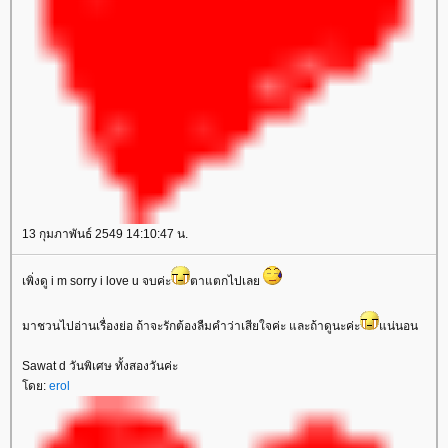
13 กุมภาพันธ์ 2549 14:10:47 น.
เพิ่งดู i m sorry i love u จบค่ะ
ตาแตกไปเลย
มาชวนไปอ่านเรื่องย่อ ถ้าจะรักต้องลืมคำว่าเสียใจค่ะ และถ้าดูนะค่ะ
แน่นอน
Sawat d วันพิเศษ ทั้งสองวันค่ะ
โดย:
erol