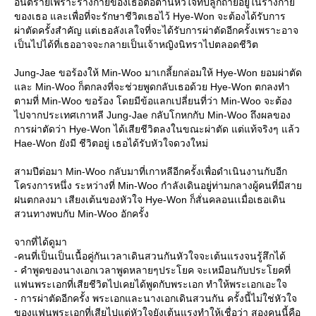
อันตรายเพราะร่างกายของเธอต่อต้านหัวใจที่ปลูกถ่ายอยู่ในร่างกาย
ของเธอ และเพื่อที่จะรักษาชีวิตเธอไว้ Hye-Won จะต้องได้รับการ
ผ่าตัดครั้งสำคัญ แต่เธอลังเลใจที่จะได้รับการผ่าตัดอีกครั้งเพราะอาจ
เป็นไปได้ที่เธออาจจะกลายเป็นเจ้าหญิงนิทราไปตลอดชีวิต
Jung-Jae ขอร้องให้ Min-Woo มาเกลี้ยกล่อมให้ Hye-Won ยอมผ่าตัด
และ Min-Woo ก็ตกลงที่จะช่วยพูดกลับเธอด้วย Hye-Won ตกลงทำ
ตามที่ Min-Woo ขอร้อง โดยมีข้อแลกเปลี่ยนที่ว่า Min-Woo จะต้อง
ไปจากประเทศเกาหลี Jung-Jae กลับโกหกกับ Min-Woo ถึงผลของ
การผ่าตัดว่า Hye-Won ได้เสียชีวิตลงในขณะผ่าตัด แต่แท้จริงๆ แล้ว
Hae-Won ยังมี ชีวิตอยู่ เธอได้รับหัวใจดวงใหม่
สามปีต่อมา Min-Woo กลับมาที่เกาหลีอีกครั้งเพื่อดำเนินงานกับอีก
โครงการหนึ่ง ระหว่างที่ Min-Woo กำลังเดินอยู่ท่ามกลางผู้คนที่มีสาย
ฝนตกลงมา เสียงเต้นของหัวใจ Hye-Won ก็สั่นคลอนเเมื่อเธอเดิน
สวนทางพบกับ Min-Woo อักครั้ง
จากที่ได้ดูมา
-คนที่เป็นเป็นเนื้อคู่กันเวลาเดินสวนกันหัวใจจะเต้นแรงจนรู้สึกได้
- คำพูดของนางเอกเวลาพูดหลายๆประโยค จะเหมือนกับประโยคที่
แฟนพระเอกที่เสียชีวิตไปเคยได้พูดกับพระเอก ทำให้พระเอกเอะใจ
- การผ่าตัดอีกครั้ง พระเอกและนางเอกเดินสวนกัน ครั้งนี้ไม่ใช่หัวใจ
ของแฟนพระเอกที่เสียไปแต่หัวใจยังเต้นแรงทำให้เชื่อว่า สองคนนี้คือ