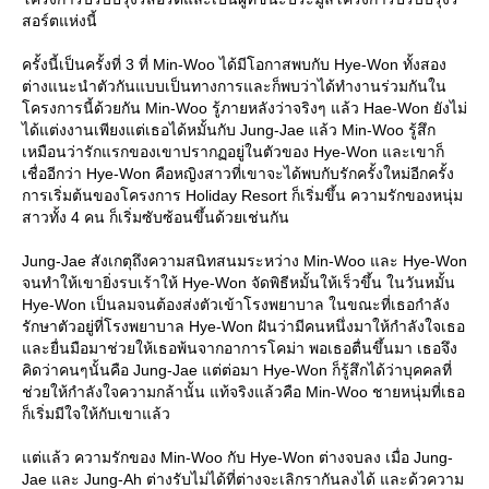
สอร์ตแห่งนี้
ครั้งนี้เป็นครั้งที่ 3 ที่ Min-Woo ได้มีโอกาสพบกับ Hye-Won ทั้งสอง
ต่างแนะนำตัวกันแบบเป็นทางการและก็พบว่าได้ทำงานร่วมกันใน
โครงการนี้ด้วยกัน Min-Woo รู้ภายหลังว่าจริงๆ แล้ว Hae-Won ยังไม่
ได้แต่งงานเพียงแต่เธอได้หมั้นกับ Jung-Jae แล้ว Min-Woo รู้สึก
เหมือนว่ารักแรกของเขาปรากฏอยู่ในตัวของ Hye-Won และเขาก็
เชื่ออีกว่า Hye-Won คือหญิงสาวที่เขาจะได้พบกับรักครั้งใหม่อีกครั้ง
การเริ่มต้นของโครงการ Holiday Resort ก็เริ่มขึ้น ความรักของหนุ่ม
สาวทั้ง 4 คน ก็เริ่มซับซ้อนขึ้นด้วยเช่นกัน
Jung-Jae สังเกตุถึงความสนิทสนมระหว่าง Min-Woo และ Hye-Won
จนทำให้เขายิ่งรบเร้าให้ Hye-Won จัดพิธีหมั้นให้เร็วขึ้น ในวันหมั้น
Hye-Won เป็นลมจนต้องส่งตัวเข้าโรงพยาบาล ในขณะที่เธอกำลัง
รักษาตัวอยู่ที่โรงพยาบาล Hye-Won ฝันว่ามีคนหนึ่งมาให้กำลังใจเธอ
และยื่นมือมาช่วยให้เธอพ้นจากอาการโคม่า พอเธอตื่นขึ้นมา เธอจึง
คิดว่าคนๆนั้นคือ Jung-Jae แต่ต่อมา Hye-Won ก็รู้สึกได้ว่าบุคคลที่
ช่วยให้กำลังใจความกล้านั้น แท้จริงแล้วคือ Min-Woo ชายหนุ่มที่เธอ
ก็เริ่มมีใจให้กับเขาแล้ว
แต่แล้ว ความรักของ Min-Woo กับ Hye-Won ต่างจบลง เมื่อ Jung-
Jae และ Jung-Ah ต่างรับไม่ได้ที่ต่างจะเลิกรากันลงได้ และด้วความ