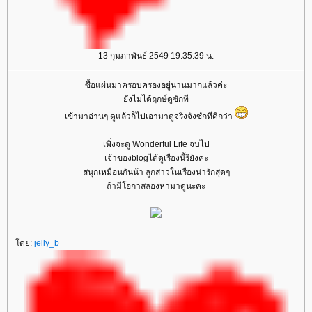
13 กุมภาพันธ์ 2549 19:35:39 น.
ซื้อแผ่นมาครอบครองอยู่นานมากแล้วค่ะ
ยังไม่ได้ฤกษ์ดูซักที
เข้ามาอ่านๆ ดูแล้วก็ไปเอามาดูจริงจังซํกทีดีกว่า
เพิ่งจะดู Wonderful Life จบไป
เจ้าของblogได้ดูเรื่องนี้รึยังคะ
สนุกเหมือนกันน้า ลูกสาวในเรื่องน่ารักสุดๆ
ถ้ามีโอกาสลองหามาดูนะคะ
โดย:
jelly_b