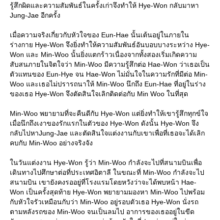
รู้สึกผิดและความสัมพันธ์ในครั้งเก่าจึงทำให้ Hye-Won กลับมาหา
Jung-Jae อีกครั้ง
เมื่อความจริงเกี่ยวกับหัวใจของ Eun-Hae นั้นเต้นอยู่ในภายใน
ร่างกาย Hye-Won จึงยิ่งทำให้ความสัมพันธ์อันบอบบางระหว่าง Hye-
Won และ Min-Woo นั้นยิ่งแตกร้าวเนื่องจากทั้งสองเริ่มเกิดความ
สับสนภายในจิตใจว่า Min-Woo มีความรู้สึกต่อ Hae-Won ว่าเธอเป็น
ตัวแทนของ Eun-Hye จน Hae-Won ไม่มั่นใจในความรักที่มีต่อ Min-
Woo และเธอไม่ปรารถนาให้ Min-Woo นึกถึง Eun-Hae ที่อยู่ในร่าง
ของเธอ Hye-Won จึงตัดสินใจเลิกติดต่อกับ Min Woo ในที่สุด
Min-Woo พยายามที่จะคืนดีกับ Hye-Won แต่ยิ่งทำให้เขารู้สึกทุกข์ใจ
เมื่อนึกถึงเงาของรักแรกในตัวของ Hye-Won ดังนั้น Hye-Won จึง
กลับไปหาJung-Jae และตัดสินใจแต่งงานกับเขาเพื่อที่เธอจะได้เลิก
คบกับ Min-Woo อย่างจริงจัง
ในวันแต่งงาน Hye-Won รู้ว่า Min-Woo กำลังจะไปที่สนามบินเพื่อ
เดินทางไปศึกษาต่อที่ประเทศอิตาลี ในขณะที่ Min-Woo กำลังจะไป
สนามบิน เขายังคงรออยู่ที่โรงแรมโดยหวังว่าจะได้พบหน้า Hae-
Won เป็นครั้งสุดท้าย Hye-Won พยายามมองหา Min-Woo ไปพร้อม
กับหัวใจรัวเหมือนกับว่า Min-Woo อยู่รอบตัวเธอ Hye-Won นั่งรถ
ตามหลังรถของ Min-Woo จนเป็นลมไป อาการของเธออยู่ในขีด